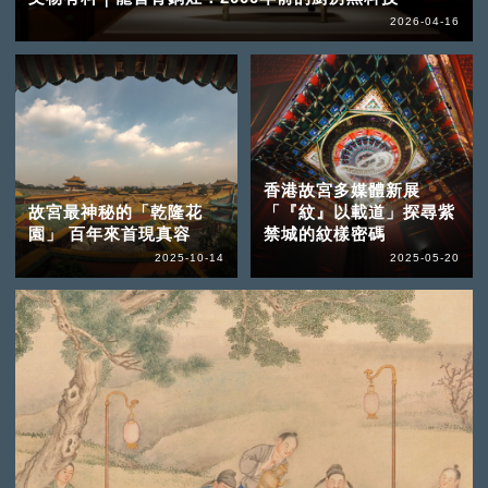
2026-04-16
香港故宮多媒體新展
故宮最神秘的「乾隆花
「『紋』以載道」探尋紫
園」 百年來首現真容
禁城的紋樣密碼
2025-10-14
2025-05-20