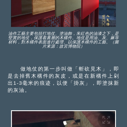
油作工藝主要包括打地仗、塗油飾，朱紅色的油漆之下，是
堅實的地仗，保護着裏層的木構件。地仗是用油、灰、麻等
材料，對木構件表面進行處理、以保護木構件的工藝。（圖
片來源：故宮博物院）
做地仗的第一步叫做「斬砍見木」，即
是去掉舊木構件的灰皮，或是在新構件上剁
出1-3毫米的痕迹，以便「掛灰」，即塗抹新
的灰油。