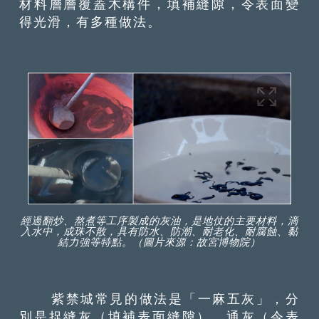
材料層層覆蓋木構件，填補縫隙，令表面變
得光滑，有多種做法。
經過翻炒、熬煮等工序製成的灰油，是地仗的主要材料，滴
入水中，成珠不散，具有防水、防潮、耐老化、耐腐蝕、黏
結力強等特點。（圖片來源：故宮博物院）
紫禁城常見的做法是「一麻五灰」，分
別是捉縫灰（填補表面縫隙）、通灰（令表