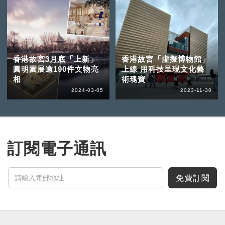
香港故宮3月底「上新」
香港故宮「虛擬博物館」
圓明園展逾190件文物亮
上線 用科技呈現文化藝
相
術瑰寶
2024-03-05
2023-11-30
訂閱電子通訊
免費訂閱