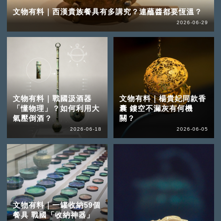
文物有料｜西漢貴族餐具有多講究？連蘸醬都要恆溫？
2026-06-29
文物有料｜戰國汲酒器
文物有料｜楊貴妃同款香
「懂物理」？如何利用大
囊 鏤空不漏灰有何機
氣壓倒酒？
關？
2026-06-18
2026-06-05
文物有料｜一罐收納59個
餐具 戰國「收納神器」