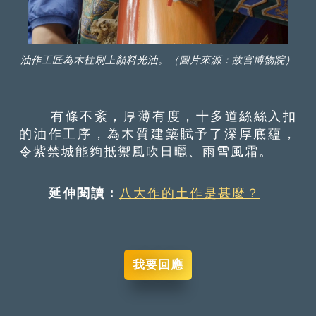
油作工匠為木柱刷上顏料光油。（圖片來源：故宮博物院）
有條不紊，厚薄有度，十多道絲絲入扣
的油作工序，為木質建築賦予了深厚底蘊，
令紫禁城能夠抵禦風吹日曬、雨雪風霜。
延伸閱讀：
八大作的土作是甚麼？
我要回應