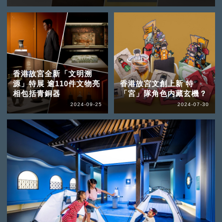
香港故宮全新「文明溯
源」特展 逾110件文物亮
香港故宮文創上新 特
相包括青銅器
「宮」隊角色内藏玄機？
2024-09-25
2024-07-30