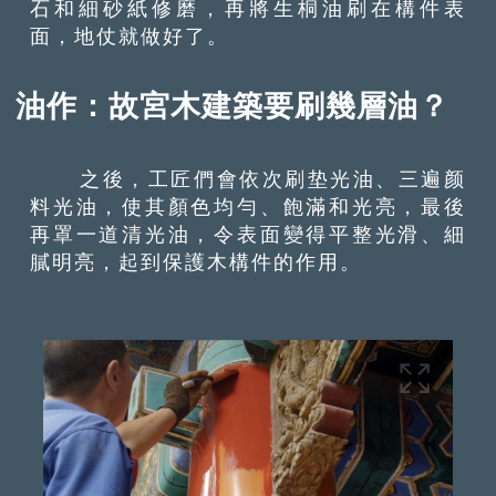
石和細砂紙修磨，再將生桐油刷在構件表
面，地仗就做好了。
油作：故宮木建築要刷幾層油？
之後，工匠們會依次刷垫光油、三遍颜
料光油，使其顏色均勻、飽滿和光亮，最後
再罩一道清光油，令表面變得平整光滑、細
膩明亮，起到保護木構件的作用。