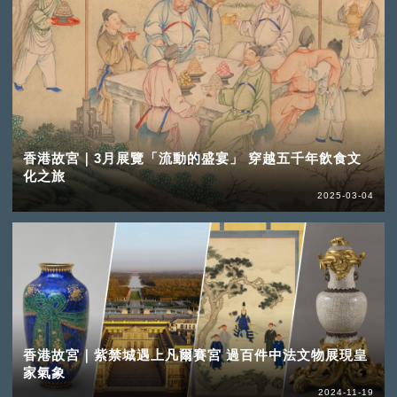
香港故宮｜3月展覽「流動的盛宴」 穿越五千年飲食文
化之旅
2025-03-04
香港故宮｜紫禁城遇上凡爾賽宮 過百件中法文物展現皇
家氣象
2024-11-19