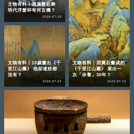
文物有料丨酒滿蟹起舞
明代浮蟹杯有何玄機？
2026-07-29
文物有料丨18歲畫出《千
文物有料｜用寶石畫成的
里江山圖》 他卻連姓都
《千里江山圖》 展出一
沒有？
次「休養」30年？
2026-07-23
2026-07-10