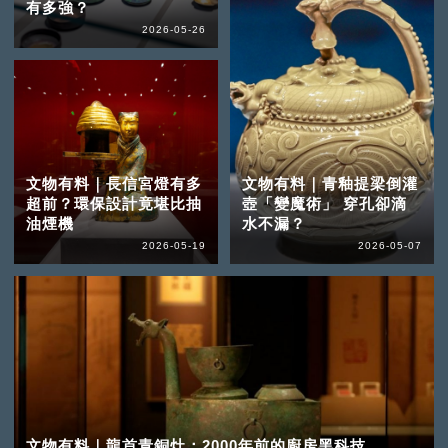
有多強？
2026-05-26
文物有料｜長信宮燈有多
文物有料｜青釉提梁倒灌
超前？環保設計竟堪比抽
壺「變魔術」 穿孔卻滴
油煙機
水不漏？
2026-05-19
2026-05-07
文物有料｜龍首青銅灶：2000年前的廚房黑科技