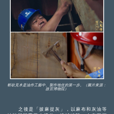
斬砍見木是油作工藝中、製作地仗的第一步。（圖片來源：
故宮博物院）
之後是「披麻捉灰」，以麻布和灰油等