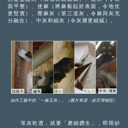
面平整）、使麻（將麻黏貼於表面，令地仗
更堅實）、壓麻灰（第三道灰，令麻與灰充
分融合）、中灰和細灰（令灰層更細膩）。
油作工藝中的「一麻五灰」。（圖片來源：故宮博物院）
等灰乾透，就要「磨細鑽生」，即用砂