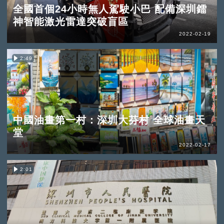
全國首個24小時無人駕駛小巴 配備深圳鐳
神智能激光雷達突破盲區
2022-02-19
2:49
中國油畫第一村：深圳大芬村 全球油畫天
堂
2022-02-17
2:01