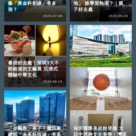
條「黃金科創線」有多
地」 掀學習熱潮？｜親
強？
子好去處
2026-07-09
2026-06-29
暑假好去處｜深圳3大不
能錯過的文藝展 沉浸式
體驗中華文化
2026-06-24
「企鵝島」來了！騰訊新
深圳國際美術館登場 大
總部「未來科技城」有多
玩中西跨文化美學｜灣區