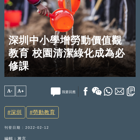
深圳中小學增勞動價值觀
教育 校園清潔綠化成為必
修課
A-
A+
我要回應
深圳
勞動教育
刊登日期 : 2022-02-12
編輯︰雅言