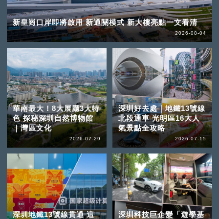
新皇崗口岸即將啟用 新通關模式 新大樓亮點一文看清
2026-08-04
華南最大！8大展廳3大特
深圳好去處｜地鐵13號線
色 探秘深圳自然博物館
北段通車 光明區16大人
｜灣區文化
氣景點全攻略
2026-07-29
2026-07-15
深圳地鐵13號線貫通 這
深圳科技巨企變「遊學基