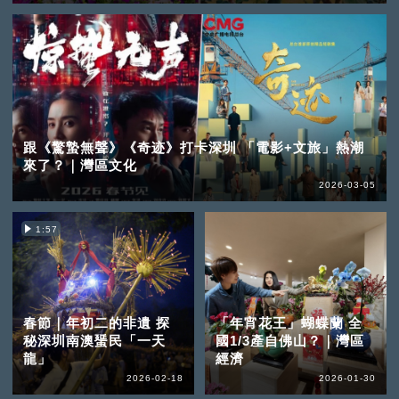
跟《驚蟄無聲》《奇迹》打卡深圳 「電影+文旅」熱潮
來了？｜灣區文化
2026-03-05
1:57
春節｜年初二的非遺 探
「年宵花王」蝴蝶蘭 全
秘深圳南澳蜑民「一天
國1/3產自佛山？｜灣區
龍」
經濟
2026-02-18
2026-01-30