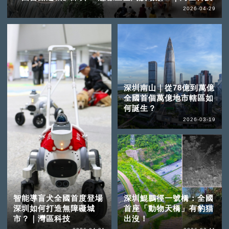
2026-04-29
深圳南山｜從78億到萬億
全國首個萬億地市轄區如
何誕生？
2026-03-19
智能導盲犬全國首度登場
深圳鯤鵬徑一號橋：全國
深圳如何打造無障礙城
首座「動物天橋」有豹猫
市？｜灣區科技
出沒！