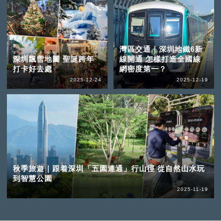
灣區交通｜深圳地鐵6新
深圳飄雪地圖 聖誕跨年
線開通 怎樣打造全國線
打卡好去處
網密度第一？
2025-12-24
2025-12-19
秋季旅遊｜跟着深圳「五園連通」行山徑 從自然山水玩
到智慧公園
2025-11-19