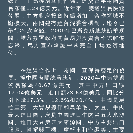
錄》。中烏經濟互補性強。建交當年兩國貿
易額僅1.24億美元。近年來，雙邊貿易快速
發展，中方對烏投資持續增加，合作領域不
斷擴大。兩國建有經貿混委會機制，迄今已
舉行20次會議。2009年巴斯克斯總統訪華期
間，雙方簽署政府間貿易與投資合作諒解備
忘錄，烏方宣布承認中國完全市場經濟地
位。
在經貿合作上，兩國一直保持穩定的發
展。據中國海關總署統計，2020年中烏雙邊
貿易額為40.67億美元，其中中方出口額
17.04億美元，進口額23.63億美元，同比分
別下降17.3%、12.6%和20.4%。中國是烏
拉圭第一大貿易夥伴和烏羊毛、大豆、牛肉
最大進口國，烏是中國進口牛肉第五大來源
國、進口大豆第四大來源國。中方主要出口
服裝、鞋帽與手機、摩托車和空調等，主要