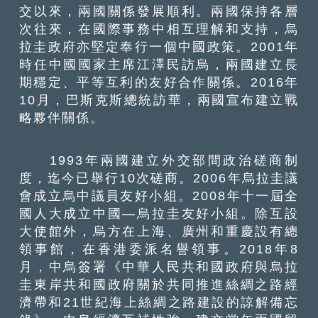
交以來，兩國關係發展順利。兩國保持各層
次往來，在國際事務中相互理解和支持，烏
拉圭政府亦堅定奉行一個中國政策。2001年
時任中國國家主席江澤民訪烏，兩國建立長
期穩定、平等互利的友好合作關係。2016年
10月，巴斯克斯總統訪華，兩國宣布建立戰
略夥伴關係。
1993年兩國建立外交部間政治磋商制
度，迄今已舉行10次磋商。2006年烏拉圭議
會成立烏中議員友好小組。2008年十一屆全
國人大成立中國—烏拉圭友好小組。除互設
大使館外，烏方在上海、廣州和重慶設有總
領事館，在香港委派名譽領事。2018年8
月，中烏簽署《中華人民共和國政府與烏拉
圭東岸共和國政府關於共同推進絲綢之路經
濟帶和21世紀海上絲綢之路建設的諒解備忘