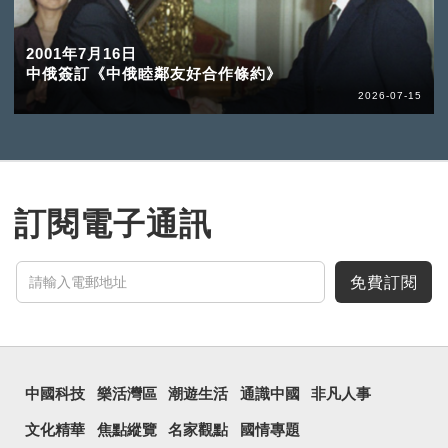
2001年7月16日
中俄簽訂《中俄睦鄰友好合作條約》
2026-07-15
訂閱電子通訊
免費訂閱
中國科技
樂活灣區
潮遊生活
通識中國
非凡人事
文化精華
焦點縱覽
名家觀點
國情專題