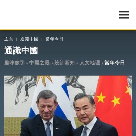
主頁
通識中國
當年今日
通識中國
趣味數字
中國之最
統計新知
人文地理
當年今日