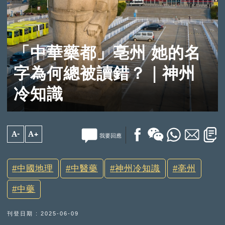
「中華藥都」亳州 她的名
字為何總被讀錯？｜神州
冷知識
A-
A+
我要回應
中國地理
中醫藥
神州冷知識
亳州
中藥
刊登日期 : 2025-06-09