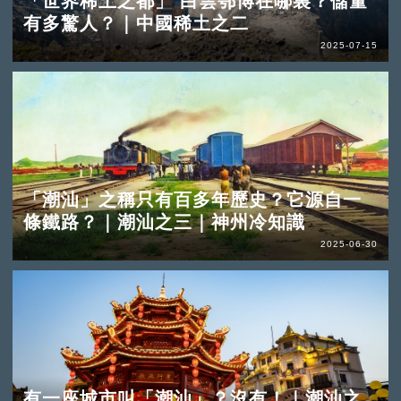
「世界稀土之都」 白雲鄂博在哪裏？儲量
有多驚人？｜中國稀土之二
2025-07-15
「潮汕」之稱只有百多年歷史？它源自一
條鐵路？｜潮汕之三｜神州冷知識
2025-06-30
有一座城市叫「潮汕」？沒有！｜潮汕之