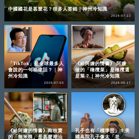
中國國花是甚麼花？很多人答錯｜神州冷知識
2026-07-22
「TikTok」是全球最多人
《給阿嬤的情書》 阿嬤
會說的一句福建話？｜神
做的「橄欖菜」是橄欖還
州冷知識
是菜？｜神州冷知識
2026-07-03
2026-06-17
《給阿嬤的情書》南枝賣
孔子也有「標準照」？美
的「無米粿」是甚麼潮汕
國高院孔子像太「老