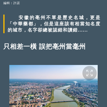
編輯︰許諾
安徽的亳州不單是歷史名城，更是
「中華藥都」，但是這座該有相當知名度
的城市，名字卻總被認錯和讀錯......
只相差一橫 誤把亳州當毫州