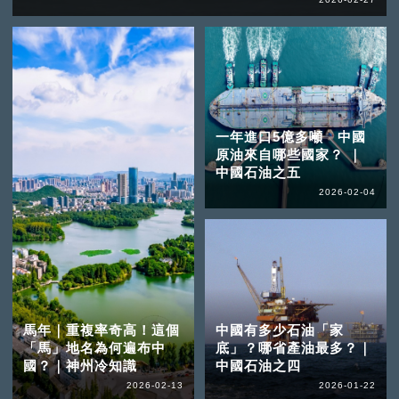
一年進口5億多噸 中國
原油來自哪些國家？ ｜
中國石油之五
2026-02-04
馬年｜重複率奇高！這個
中國有多少石油「家
「馬」地名為何遍布中
底」？哪省產油最多？｜
國？｜神州冷知識
中國石油之四
2026-02-13
2026-01-22