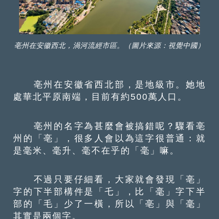
亳州在安徽西北，渦河流經市區。（圖片來源：視覺中國）
亳州在安徽省西北部，是地級市。她地
處華北平原南端，目前有約500萬人口。
亳州的名字為甚麼會被搞錯呢？驟看亳
州的「亳」，很多人會以為這字很普通：就
是毫米、毫升、毫不在乎的「毫」嘛。
不過只要仔細看，大家就會發現「亳」
字的下半部構件是「乇」，比「毫」字下半
部的「毛」少了一橫，所以「亳」與「毫」
其實是兩個字。