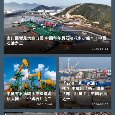
出口國變最大進口國 中國每年買石油花多少錢？｜中國
石油之三
2026-01-14
「石油」和「原油」不一
樣？ 中國用「桶」還是
中國有石油嗎？中國是產
「噸」計量？｜中國石油
油大國！｜中國石油之二
之一
2026-01-09
2026-01-07