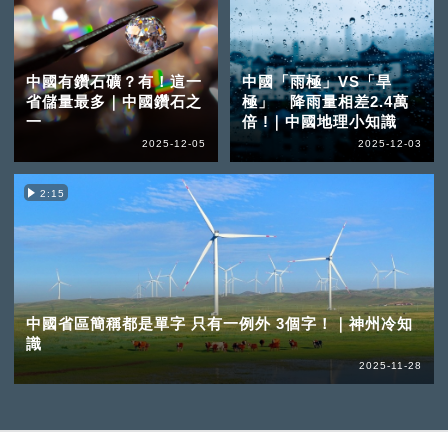
中國有鑽石礦？有！這一
中國「雨極」VS「旱
省儲量最多｜中國鑽石之
極」 降雨量相差2.4萬
一
倍 !｜中國地理小知識
2025-12-05
2025-12-03
2:15
中國省區簡稱都是單字 只有一例外 3個字！｜神州冷知
識
2025-11-28