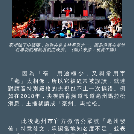
亳州除了中醫藥，旅遊亦是支柱產業之一。圖為遊客在當地
名勝花戲樓觀看戲曲表演。（圖片來源：視覺中國）
因為「亳」用途極少，又與常用字
「毫」太相像，所以它被經常被誤讀，就連
對讀音特別嚴格的央視也不止一次搞錯。例
如在2018年，央視體育頻道報道亳州馬拉松
消息，主播就讀成「毫州」馬拉松。
此後亳州市官方微信公眾號「亳州發
佈」特意發文，承認當地知名度不足，並表