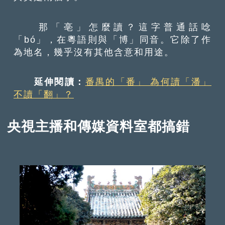
那「亳」怎麼讀？這字普通話唸
「bó」，在粵語則與「博」同音。它除了作
為地名，幾乎沒有其他含意和用途。
延伸閱讀：
番禺的「番」 為何讀「潘」
不讀「翻」？
央視主播和傳媒資料室都搞錯