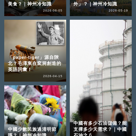
美食？｜神州冷知識
外」？｜神州冷知識
2026-06-05
2026-05-19
「paper-tiger」源自陝
北？毛澤東在窯洞創造的
英語詞彙！
2026-04-15
中國有多少石油儲備？能
中國少數民族過清明節
支撑多少天需求？｜中國
嗎？｜神州冷知識
石油之八