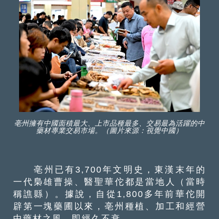
亳州擁有中國面積最大、上市品種最多、交易最為活躍的中
藥材專業交易市場。（圖片來源：視覺中國）
亳州已有3,700年文明史，東漢末年的
一代梟雄曹操、醫聖華佗都是當地人（當時
稱譙縣）。據說，自從1,800多年前華佗開
辟第一塊藥圃以來，亳州種植、加工和經營
中藥材之風，即經久不衰。