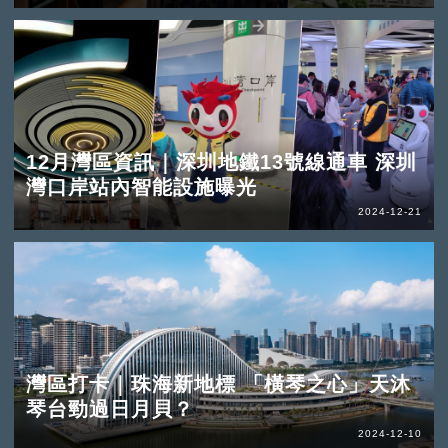
12月灣區資訊｜深圳地鐵13號線通車 深圳
灣口岸站內智能設施曝光
2024-12-21
灣區打卡｜珠海新地標 「橫琴之心」天沐
琴台勁過日月貝？
2024-12-10