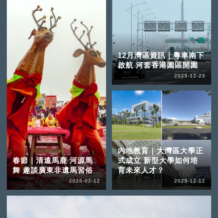
12月灣區資訊｜粵車南下
啟航 河套香港園區開園
2025-12-23
內地教育｜大灣區大學正
春節｜清遠馬鹿 河源馬
式成立 新型大學如何培
舞 趣談廣東非遺馬習俗
育未來人才？
2026-02-12
2025-12-12