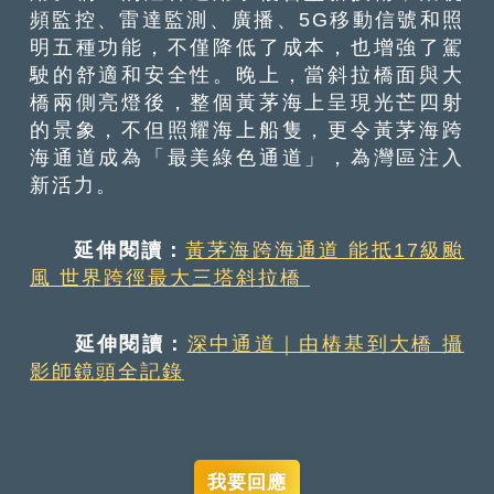
頻監控、雷達監測、廣播、5G移動信號和照
明五種功能，不僅降低了成本，也增強了駕
駛的舒適和安全性。晚上，當斜拉橋面與大
橋兩側亮燈後，整個黃茅海上呈現光芒四射
的景象，不但照耀海上船隻，更令黃茅海跨
海通道成為「最美綠色通道」，為灣區注入
新活力。
延伸閱讀：
黃茅海跨海通道 能抵17級颱
風 世界跨徑最大三塔斜拉橋
延伸閱讀：
深中通道｜由樁基到大橋 攝
影師鏡頭全記錄
我要回應