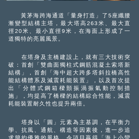
黃茅海跨海通道「量身打造」了5座纖腰
漸變型結構主塔，最大塔高263米、最大直
徑20米、最小直徑9米，在海面上形成了一
道獨特的亮麗風景。
在塔身及主橋建設上，就有三大技術突
破：首創「雙曲面獨柱式鋼筋混凝土索塔新
結構」，首創「海中超大跨多塔斜拉橋高性
能結構體系及減震耗能裝置」，以及首次提
出「分體式鋼箱樑顫振渦振氣動控制措
施」，均提高了橋樑的結構綜合性能，減震
耗能裝置耐久性也提升兩倍。
塔身以「圓」元素為主基調，在平衡力
學、抗風、通航、構造等因素後，進一步追
求簡約優雅的風格，令項目贏得「海上小蠻