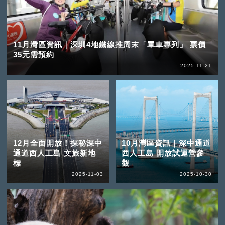
11月灣區資訊｜深圳4地鐵線推周末「單車專列」 票價
35元需預約
2025-11-21
12月全面開放！探秘深中
10月灣區資訊｜深中通道
通道西人工島 文旅新地
西人工島 開放試運營參
標
觀
2025-11-03
2025-10-30