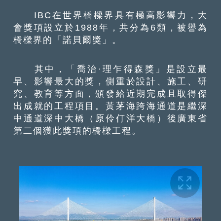
IBC在世界橋樑界具有極高影響力，大
會獎項設立於1988年，共分為6類，被譽為
橋樑界的「諾貝爾獎」。
其中，「喬治·理乍得森獎」是設立最
早、影響最大的獎，側重於設計、施工、研
究、教育等方面，頒發給近期完成且取得傑
出成就的工程項目。黃茅海跨海通道是繼深
中通道深中大橋（原伶仃洋大橋）後廣東省
第二個獲此獎項的橋樑工程。