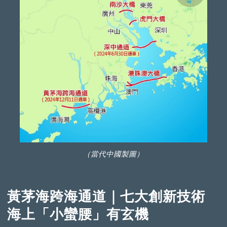
（當代中國製圖）
黃茅海跨海通道｜七大創新技術
海上「小蠻腰」有玄機