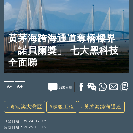
黃茅海跨海通道奪橋樑界
「諾貝爾獎」 七大黑科技
全面睇
A-
A+
我要回應
粵港澳大灣區
超級工程
黃茅海跨海通道
刊登日期 : 2024-12-12
更新日期 : 2025-05-15