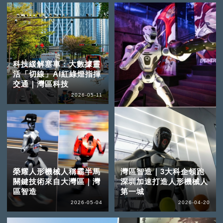
科技緩解塞車：大數據靈
活「切線」AI紅綠燈指揮
交通｜灣區科技
2026-05-11
榮耀人形機械人稱霸半馬
灣區智造｜3大科企領跑
關鍵技術來自大灣區｜灣
深圳加速打造人形機械人
區智造
第一城
2026-05-04
2026-04-20