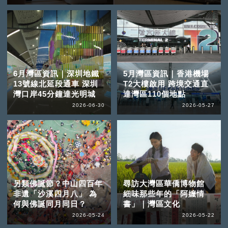
6月灣區資訊｜深圳地鐵
5月灣區資訊｜香港機場
13號線北延段通車 深圳
T2大樓啟用 跨境交通直
灣口岸45分鐘達光明城
達灣區110個地點
2026-06-30
2026-05-27
另類佛誕節？中山四百年
尋訪大灣區華僑博物館
非遺「沙溪四月八」 為
細味那些年的「阿嬤情
何與佛誕同月同日？
書」｜灣區文化
2026-05-24
2026-05-22