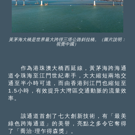
黃茅海大橋是世界最大跨徑三塔公路斜拉橋。（圖片說明：
視覺中國）
作為港珠澳大橋西延線，黃茅海跨海通
道令珠海至江門世紀牽手，大大縮短兩地交
通至半小時可達，而由香港到江門也縮短至
1.5小時，有效提升大灣區交通動脈的流量效
率。
該通道首創了七大創新技術，有「最美
綠色跨海通道」的美譽，亮點之多令它奪得
了「喬治·理乍得森獎」。