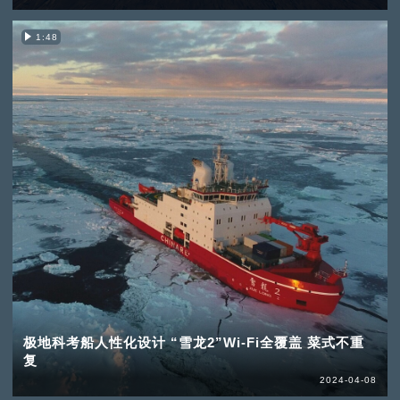
1:48
极地科考船人性化设计 “雪龙2”Wi-Fi全覆盖 菜式不重
复
2024-04-08