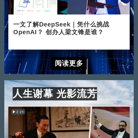
一文了解DeepSeek｜凭什么挑战
OpenAI？ 创办人梁文锋是谁？
2025-02-05
阅读更多
人生谢幕 光影流芳
2:25