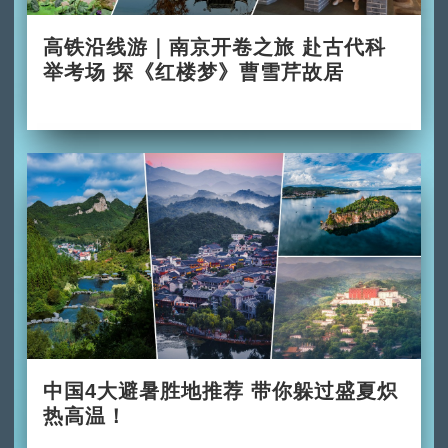
高铁沿线游｜南京开卷之旅 赴古代科
举考场 探《红楼梦》曹雪芹故居
2026-06-28
中国4大避暑胜地推荐 带你躲过盛夏炽
热高温！
2026-06-02