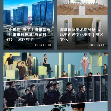
“企鹅岛”来了！腾讯新总
深圳国际美术馆登场 大
部“未来科技城”有多科
玩中西跨文化美学｜湾区
幻? ｜湾区打卡
文化
2026-06-18
2026-06-01