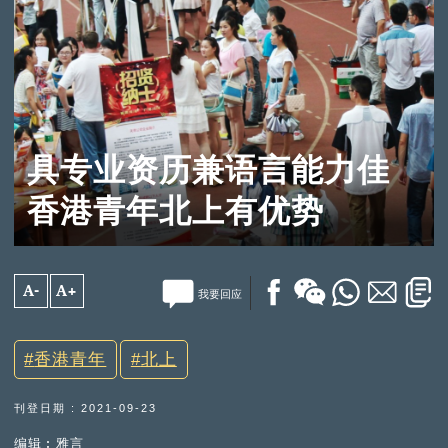
具专业资历兼语言能力佳
香港青年北上有优势
A-
A+
我要回应
香港青年
北上
刊登日期 : 2021-09-23
编辑︰雅言