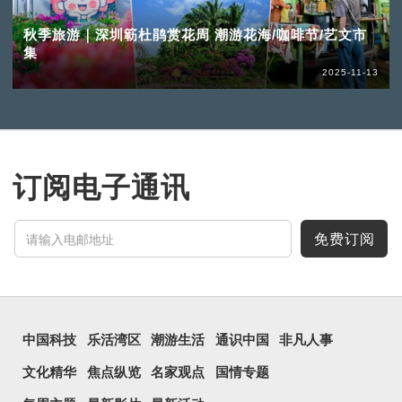
秋季旅游｜深圳簕杜鹃赏花周 潮游花海/咖啡节/艺文市
集
2025-11-13
订阅电子通讯
免费订阅
中国科技
乐活湾区
潮游生活
通识中国
非凡人事
文化精华
焦点纵览
名家观点
国情专题