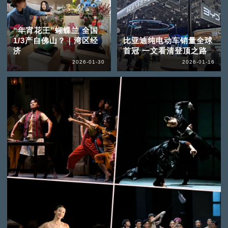
“年宵花王”蝴蝶兰 全国
1/3产自佛山？｜湾区经
比亚迪纯电动车销量全球
济
首冠 一文看清登顶之路
2026-01-30
2026-01-16