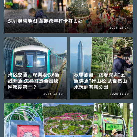
深圳飘雪地图 圣诞跨年打卡好去处
2025-12-24
湾区交通｜深圳地铁6新
秋季旅游｜跟着深圳“五
线开通 怎样打造全国线
园连通”行山径 从自然山
网密度第一？
水玩到智慧公园
2025-12-19
2025-11-19