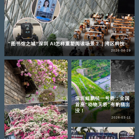
“图书馆之城”深圳 AI怎样重塑阅读场景？｜湾区科技
2026-04-29
深圳鲲鹏径一号桥：全国
首座“动物天桥”有豹猫出
没！
2026-03-11