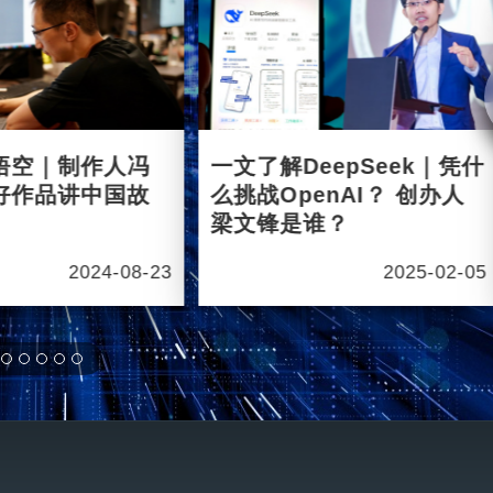
悟空｜制作人冯
一文了解DeepSeek｜凭什
好作品讲中国故
么挑战OpenAI？ 创办人
梁文锋是谁？
2024-08-23
2025-02-05