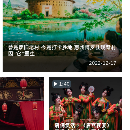
曾是废旧老村 今是打卡胜地 惠州博罗县观背村
因“它”重生
2022-12-17
1:40
唐俑复活？《唐宫夜宴》