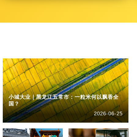
小城大业｜黑龙江五常市：一粒米何以飘香全
国？
2026-06-25