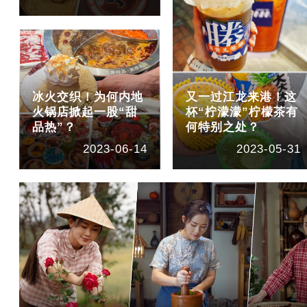
冰火交织！为何内地
又一过江龙来港！这
火锅店掀起一股“甜
杯“柠濛濛”柠檬茶有
品热”？
何特别之处？
2023-06-14
2023-05-31