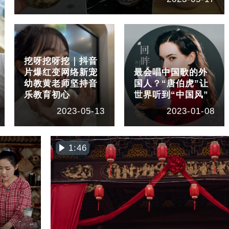
挖呀挖呀挖｜抖音
片爆红变网络新宠
最会唱中国歌的外
幼教黄老师坚持音
国人？“唐伯虎”让
乐教育初心
世界听到“中国风”
2023-05-13
2023-01-08
1:46