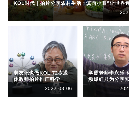
KOL时代｜拍片分享农村生活 “滇西小哥”让世界
202
老友记也做KOL 72岁退
学霸老师李永乐 
休教师拍片推广科学
频爆红只为分享
2022-03-06
202