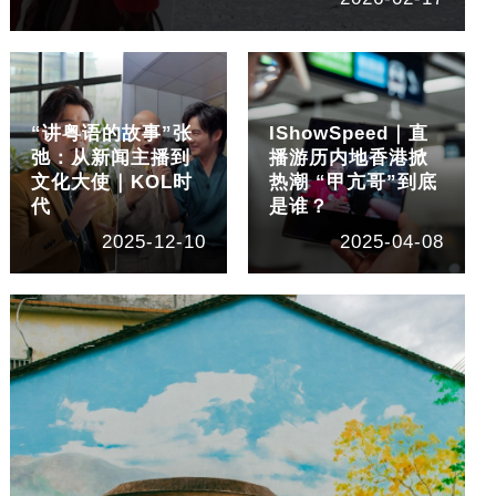
“讲粤语的故事”张
IShowSpeed｜直
弛：从新闻主播到
播游历内地香港掀
文化大使｜KOL时
热潮 “甲亢哥”到底
代
是谁？
2025-12-10
2025-04-08