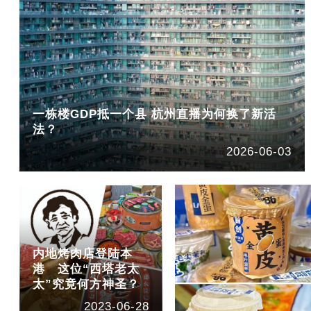
一栋楼GDP抵一个县 杭州直播为何换了新活
法？
2026-06-03
内地烤肉店登陆本
港 这位“西塔老太
太”究竟何方神圣？
2023-06-28