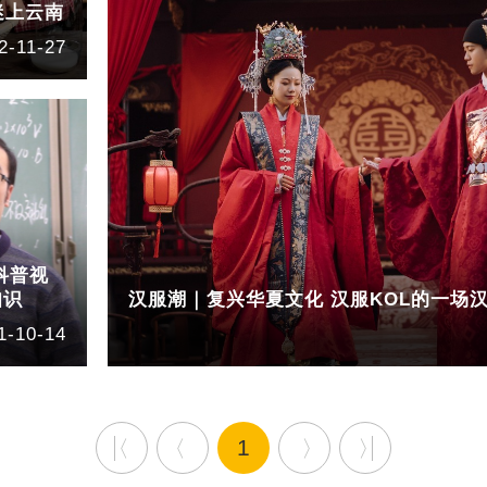
迷上云南
2-11-27
科普视
知识
汉服潮｜复兴华夏文化 汉服KOL的一场
1-10-14
1