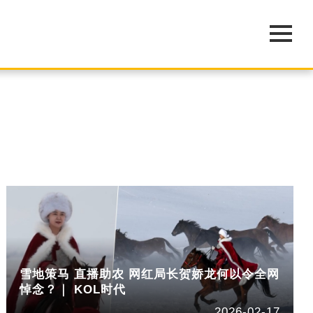
雪地策马 直播助农 网红局长贺娇龙何以令全网
悼念？｜ KOL时代
2026-02-17