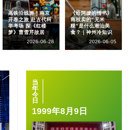
高铁沿线游｜南京
《给阿嬷的情书》
开卷之旅 赴古代科
南枝卖的“无米
举考场 探《红楼
粿”是什么潮汕美
梦》曹雪芹故居
食？｜神州冷知识
2026-06-28
2026-06-05
当
年
今
日
1999年8月9日
1:40