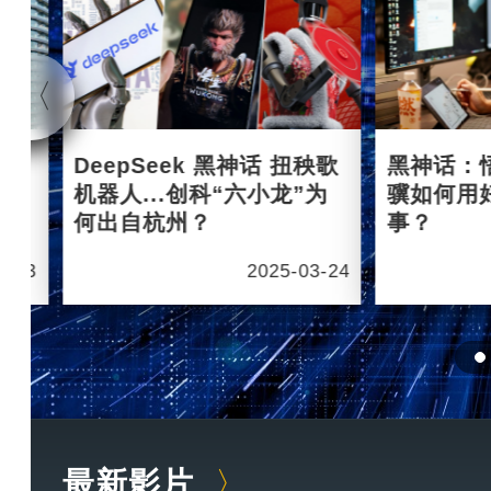
杭州
DeepSeek 黑神话 扭秧歌
黑神话：
机器人...创科“六小龙”为
骥如何用
何出自杭州？
事？
6-03
2025-03-24
最新影片