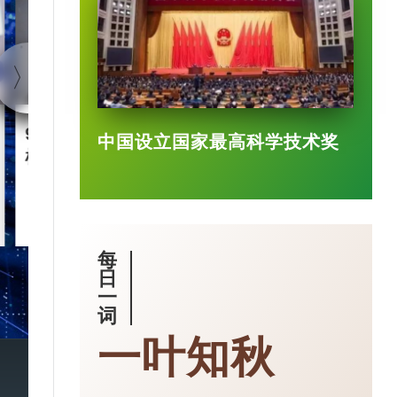
90后王兴兴 “英语学渣”是
智慧城市｜杭
中国设立国家最高科学技术奖
机械人天才
大脑” 有何神
2025-03-17
每
日
一
词
一叶知秋