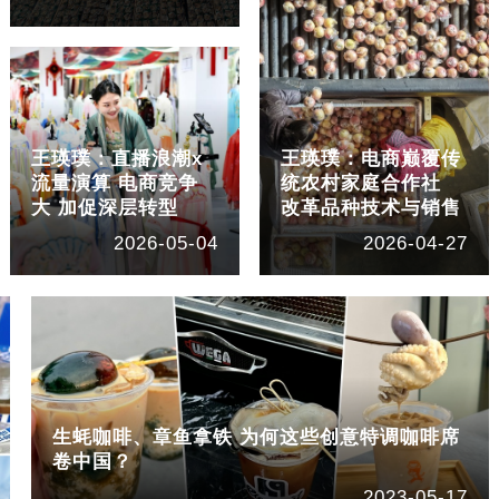
王瑛璞：直播浪潮x
王瑛璞：电商巅覆传
流量演算 电商竞争
统农村家庭合作社
大 加促深层转型
改革品种技术与销售
2026-05-04
2026-04-27
生蚝咖啡、章鱼拿铁 为何这些创意特调咖啡席
卷中国？
2023-05-17