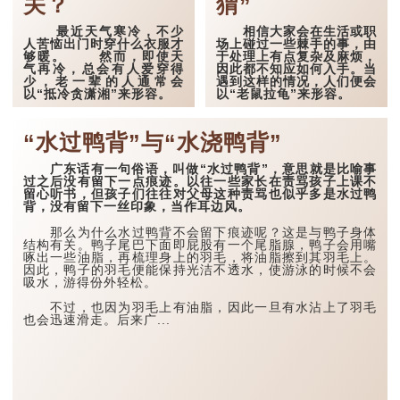
关？
猬”
最近天气寒冷，不少
相信大家会在生活或职
人苦恼出门时穿什么衣服才
场上碰过一些棘手的事，由
够暖。 然而，即使天
于处理上有点复杂及麻烦，
气再冷，总会有人爱穿得
因此都不知应如何入手。当
少，老一辈的人通常会
遇到这样的情况，人们便会
以“抵冷贪潇湘”来形容。
以“老鼠拉龟”来形容。
“抵冷贪潇湘”，意思就
“老鼠拉龟”是广东人常
是人们因爱美贪靓而穿得不
用的俗语，比喻事情很难
“水过鸭背”与“水浇鸭背”
够，以免因穿得太多而显得
办，不知道如何着手。乌龟
浮肿难看，即使难受仍心甘
有光滑而坚硬的壳，且身体
广东话有一句俗语，叫做“水过鸭背”，意思就是比喻事
命抵。
有一定重量，而老鼠行动灵
过之后没有留下一点痕迹。以往一些家长在责骂孩子上课不
活但相对而言体积较小。因
留心听书，但孩子们往往对父母这种责骂也似乎多是水过鸭
此，当一只小老鼠想拉起一
不说不知，抵冷贪潇湘
背，没有留下一丝印象，当作耳边风。
只乌龟时，乌龟只需把手脚
中的“潇湘”源自《红楼梦》
头尾全缩进去壳中，老鼠便
中林黛玉所住之处潇湘馆。
无从下手。
那么为什么水过鸭背不会留下痕迹呢？这是与鸭子身体
结构有关。鸭子尾巴下面即屁股有一个尾脂腺，鸭子会用嘴
这里的“潇湘”二字引用
啄出一些油脂，再梳理身上的羽毛，将油脂擦到其羽毛上。
在广东话当中，有一个
了帝舜同潇湘二妃娥皇、女
因此，鸭子的羽毛便能保持光洁不透水，使游泳的时候不会
俗语与老鼠拉龟意思上有点
英的典故，她们二人都是美
吸水，游得份外轻松。
接近，叫作“狗咬刺猬”。
女，因哭舜而自投湘水寻
刺...
死。后人为了纪念她们，就
不过，也因为羽毛上有油脂，因此一旦有水沾上了羽毛
以...
也会迅速滑走。后来广...