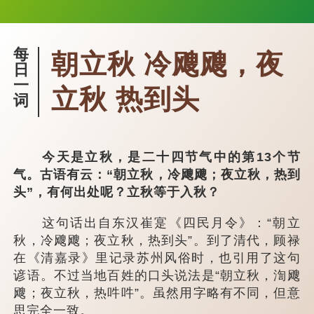
每
朝立秋 冷飕飕，夜
日
一
立秋 热到头
词
今天是立秋，是二十四节气中的第13个节
气。古语有云：“朝立秋，冷飕飕；夜立秋，热到
头”，有何出处呢？立秋等于入秋？
这句话出自东汉崔寔《四民月令》：“朝立
秋，冷飕飕；夜立秋，热到头”。到了清代，顾禄
在《清嘉录》里记录苏州风俗时，也引用了这句
谚语。不过当地百姓的口头说法是“朝立秋，渹飕
飕；夜立秋，热吽吽”。虽然用字略有不同，但意
思完全一致。