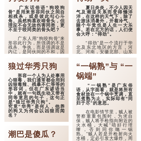
广东话俗语“狗咬狗
夏日炎炎，不少人因天
骨”是用来形容同伙之间自
气及潮湿关系而变得懒洋
相残杀，或是彼此勾心斗
洋，在这样的天气下，除了
角。虽然狗喜欢啃骨头，但
去游泳消暑外，开着冷气、
理应不会无故伤害同类，更
睡个午觉也是人生一大乐
不至于咬同类的骨头吧？
事。若在北方的话，人们便
会大呼：“得劲”。
广东人用“狗咬狗骨”来
形容此行为，所强调的不是
“得劲”是一个流行于华
残杀、争执，而是强调这是
北及东北地区的方言，河
内讧，是同伙间的不和，因
北、河南，安徽北部、山东
而比与异类争执更为残忍。
中西部等。有说“得劲”是源
在中国历代皇朝的权力斗争
自河南的方言，意思是指很
狼过华秀只狗
“一锅熟”与 “一
上，有两件“狗咬狗骨”的事
棒，舒服．很爽，称心如
最深入民心，其一是“玄武
意，多表示感觉很好的意
门之变”，唐朝李世民杀死
思。在老舍《全家福》第一
锅端”
形容一个人为人处事用
长兄皇太子李建成和四弟齐
幕第二场就曾经有以下的对
心狠毒，我们通常都会用到
王李元吉成功夺取太子之
白：“你愈照顾我，我心里
凶狠毒辣、残暴不仁等等的
“一锅熟”是广东俗
位；其二是曹操两子的“煮
愈不得劲儿。”由此可见，
形容词，但在广东谚语当
语，从字面看，就是将所有
豆燃萁”故...
得劲就是舒服的近义词。
中，就有一句既生动又带有
食材放在一个锅中烹调，直
同等意思的句子，这句正
至煮熟为止，实际却有“同
除了代表舒服...
是“狼过华秀只狗”。
归于尽”的意思。
究竟“华秀”是何人，他养
的狗又为何会以凶狠而闻
在电影情节里，贼人被
名？
警察重重包围时，为求自
保，贼人将手枪指向附近的
据说，从前佛山有一个
火水桶，大喊“唔好行埋
名为华秀的茶叶商，他的其
嚟，否则同你哋一锅
潮巴是傻瓜？
中一项技能就是斗狗。在他
熟。”贼人若是开枪射向火
生活的时代，“斗狗赌钱”是
水桶，定必引发大爆炸，周