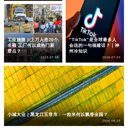
工业旅游｜上万人抢20个
“TikTok”是全球最多人
名额 工厂何以成热门新
会说的一句福建话？｜神
景点？
州冷知识
2026-07-08
2026-07-03
小城大业｜黑龙江五常市：一粒米何以飘香全国？
2026-06-25