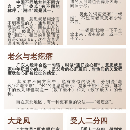
闲时的娱乐之一，所以相中
遭的人可能也会葬身火海，
中国不同地方的不同方
一只凶狠的狗某程度而言是
同归于尽。
言，对于“傻瓜”有不同的
可以为自己带来一大笔财
称呼，“潮巴”就是其一。
富。华秀千挑万选之下，就
类似的词语还有“一锅
找到一只相当威猛的狗，为
端”，不过两者意思有少许
傻瓜，意思就是糊涂而
他带来多场连胜。这只“华
不同。
不明事理的人，通常用来开
秀的狗”甚至在街上看到纸
玩笑或骂人笨。而在山东的
老虎也会即时扑上去嘶咬，
“一锅端”比喻一下子全
东部，傻瓜的方言说法就
凶狠无比。
拿出来，没有剩余，或一下
是“潮巴”。潮巴的普通话读
子全...
音是chao ba，这个方言词
...
语其实没有一个统一写法，
因此在字面上有“超
吧”、“朝吧”、“朝霸”等的写
老幺与老疙瘩
法。
在山东东部地区，人们
广东人经常会说一句话，叫做“孻仔拉心肝”，意思就是
会以“潮”来形容一个
家中年纪最小的儿子，是父母的心肝宝贝，对他们的关爱程
人“傻”、“缺心眼”、“犯迷...
度犹如心肝被拉扯的感觉。
其实在不同方言中，也有类似的说法，分别是“老
幺”和“老疙瘩”。“幺”的意思是最小，是象子初生之形。麻将
中的幺九牌也就是一（数字最小）和九（数字最大）的合
称。
而在东北地区，有一种更有趣的说法——“老疙瘩”。
疙瘩这词在《老残游记》用就有用到，原指皮肤上突起
或肌肉上结成的小硬块；在东北方言中则...
大龙凤
受人二分四
“大龙凤”原本跟广东
「受人二分四，做到索