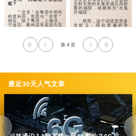
通过“煲”的过程，可将
呢？
无权无势的水鬼变成位高权
食材彻底煮熟以及慢慢地熬
重的城隍，就被称为“水鬼
煮食物，令其味道更香浓。
＂交关＂在粤语中用作
升城隍”。
因此，广东人煮粥的方式较
程度补语，意思与＂非常＂
多...
相近。除了粤语，上海话、
然而，这个词语意思多
宁波话、衢州话等吴语方言
含贬义，现在普遍的意
也有同样的用法，但语法位
思，...
置不同：吴语说＂交关好＂
（非常好），＂交关＂置于
形容词前作副词；粤语则说
4
＂恶得交关＂，＂交关＂置
于＂得＂字后作补语。
早在三国时期，＂交关
＂一词已见于文献。裴松之
注《三国志》引鱼...
最近30天人气文章