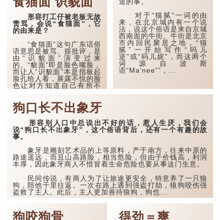
食猫面 识貌面
道的事。
都被对方激怒而呈现出来的
激动样子，因为人类情绪激
对于“猫腻”一词的由
形容打工仔被老板无故
动的时候，全身血液运行加
来，在北京城内有一个说
责骂，会说“食猫面”，它
快，有可能使眼睛的微丝血
法，说这个俗语是来自京城
的由来是？
管膨胀，令眼白出现红血
西南面的牛街。牛街是北京
丝，因而有“眼红”情况。因
市内回民聚居之地，“猫
此，有人便以这个生理反应
“食猫面”这句广东话俗
腻”一开始写作“吗儿
来形容仇人相见的瞬间，意
语意思是被骂、捱批评，是
逆”或“码儿妮”，而这两个
指当敌对的双方彼此相逢
由“识貌面”演变过来
词源自波斯
时，格外怒不可遏。
的。“貌面”即是脸色嘴脸，
语“Ma‘nee””，...
而让人“识貌面”本是指板起
脸孔给人看，展露不悦的脸
这一句特别多用来形容
色让对方知道自己有所不
同一地方的两支球...
满。由于有见骂人者的面色
一般都不太好看，因此后来
狗口长不出象牙
就有人就以“识貌面”去形容
被狠狠批评的情境，久而久
之人们就以“识貌面”的谐
形容别人口中总说出不好的话，惹人生厌，我们会
音“食猫面...
说“狗口长不出象牙”，这个俗语背后，还有一个有趣的故
事。
象牙是雕刻艺术品的上等原料，产于南方，往来中原的
路途遥远，而且山高路险，相当危险，但由于价钱高，利润
丰厚，因此象牙商人不惜冒着生命危险也要从事这门生意。
民间传说，有商人为了让旅途更安全，特意养了一只狼
狗，陪他千里往返。一次在路上遇到强盗打劫，狼狗咬伤强
盗救了主人。此后，主人更加善待狼狗，狗也...
狗咬狗骨
得劲＝爽