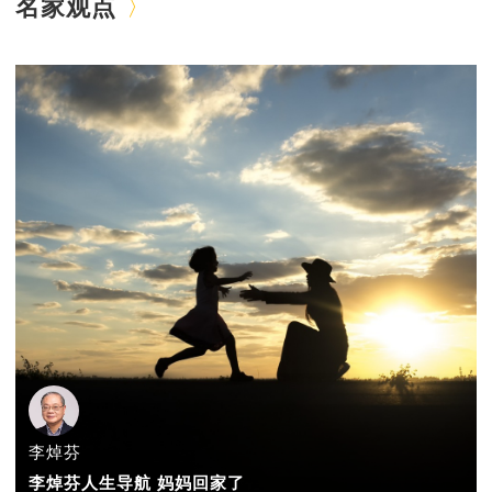
名家观点
李焯芬
李焯芬人生导航 妈妈回家了