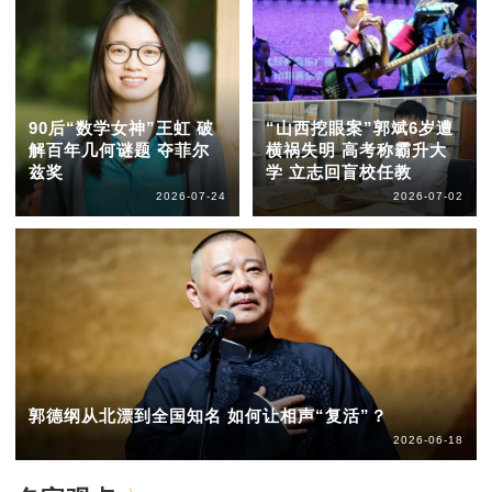
90后“数学女神”王虹 破
“山西挖眼案”郭斌6岁遭
解百年几何谜题 夺菲尔
横祸失明 高考称霸升大
兹奖
学 立志回盲校任教
2026-07-24
2026-07-02
郭德纲从北漂到全国知名 如何让相声“复活”？
2026-06-18