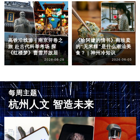
高铁沿线游｜南京开卷之
《给阿嬷的情书》南枝卖
旅 赴古代科举考场 探
的“无米粿”是什么潮汕美
《红楼梦》曹雪芹故居
食？｜神州冷知识
2026-06-28
2026-06-05
每周主题
杭州人文 智造未来