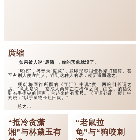
庹缩
如果被人说“庹缩”，你的形象就没了。
“庹缩”，粤音为“度叔”，意即形容很懂得精打细算、甚
至占别人便宜的人。遇到这种人的话，就要避而远之。
明朝梅膺祚所撰的《字汇》中说“庹，两腕引长谓之
庹。”意思是说， 指成人两臂左右横伸之间，由左手的指尖
到右手指尖的距离，合起来约有五尺。《直语补证 · 庹》中
则说：“以手量物长短曰庹。”
总之...
“抵冷贪潇
“老鼠拉
湘”与林黛玉有
龟”与“狗咬刺