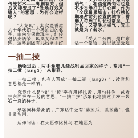
传统艺术——粤剧有关，但
晒气！」相信这两句话也是
后来却变成了“做场好戏来
不少香港打工仔心声，作为
骗人”的意思，为何会这样
「全球最累城市」排行榜长
呢？
期稳占前列位置的城市，香
港人每周工时长也常见。工
时长，又要受老板气，无非
“大龙凤”，其实是香港
就是为了薪水。
六十年代初一个粤剧团的名
字。由何少保做班主，红伶
包括麦炳荣、凤凰女和谭兰
「受人二分四」是广东
卿。这粤剧团有几出拿手好
话一个俗语，意思就是受雇
戏，包括《凤阁恩仇未了
于人，当中又有打工时吃苦
情》、《蛮汉刁妻》、《痴
的含义。
一抽二掕
凤狂龙》等。
「受人二分四」的说
这些粤剧的特色，多是
法，始见于广州茶楼。
购物过后，两手拿着几袋战利品回家的样子，常用“一
大锣大鼓、大吵大闹的，气
抽二掕（lang3）”来形容。
氛热闹，观众们看得十分投
在清末时期，广州的茶
入。后来，人们就喜欢
楼生意相当兴旺。由於客人
一抽二掕，也有人写成“一抽二襱（lang3）”，读音和
以“大龙凤”来形容一些大
多、生意好，因此酒楼需要
意思都是一样的。
吵...
聘用大量杂工，而他们的月
薪大约为1元。当时1元等
究竟什么是“掕”？“掕”字有用绳扎紧，用勾挂住，或者
如1个银元，1个银元重七
把东西捆在一起的意思。“一抽二掕”形象化地描述了左一袋
钱二分。每个月工资1个银
右一袋的样子。
元的话，...
形容同样景象的，广东话中还有“藤掕瓜、瓜掕藤”，也
非常常用。
延伸阅读：在天愿作比翼鸟 在地愿为...