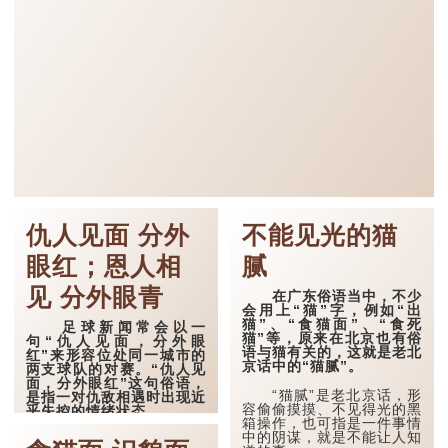
仇人见面 分外
不能见光的猫
眼红；恩人相
腻
见 分外眼青
在广东俗语当中，不少
会用上“猫”字，例如“出
猫”、“食猫面”、“食死
足球新闻常会以一
猫”等，原来在北京也有俗
句“仇人见面，分外眼
语与猫有关的，这就是老北
红”来形容位处同一城市的
京话中的“猫腻”。
两支球队的对赛。“仇人见
面，分外眼红”这句俗语，
“猫腻”是老北京话，形
是指一对仇敌相遇时出现近
容偷偷摸摸、不见得光的黑
乎失控的情绪状态。
箱操作，也可指是一件事情
中的阴谋，就是不能让人知
所谓的“眼红”就是二人