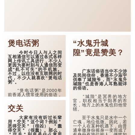
煲电话粥
“水鬼升城
隍”竟是赞美？
今时今日人与人之间
互相通信可以通过各式各样
网上传讯工具进行，不少人
更因为要时刻与人通信而变
成“机不可失”的手机族。
广东话俗语当中不少涉
不过，以往没有互联网的时
及民间信仰，香港不少庙宇
代，不少人就喜欢“煲电话
供奉了城隍爷，而“水鬼升
粥”。
城隍”也是香港人耳熟能详
的俗语。
“煲电话粥”是2000年
前香港人惯常使用的俗语，
“城隍”是冥界的地方
意思是一个人长时间用电话
官，职权相当于阳界的市
来聊天。“讲电话”又
长，地方上的水鬼也归他管
交关
与“粥”扯上什么关系呢？为
辖。
何又不是煲电话饭呢？
大家有没有听过长辈
至于水鬼只是水中一个
“煲”是长时间的煮食的
用＂交关＂这个词？例如＂
亡魂，地位低微。因此，若
方法，是粤菜烹调技巧中重
恶得交关＂（很凶）、＂蠢
一个人在某种机遇下，由普
要一环。
得交关＂（很蠢）。那么，
通卑微身份摇身一变而成了
＂交关＂到底是什么意思
有身份有地位的人，便犹如