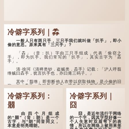
冷僻字系列｜掱
一般人只有两只手，三只手我们就叫做「扒手」，即小
偷的意思。原来真有「三只手」？
「掱」（音：扒）字由三只手组成，代表「偷窃之
手」，即为扒手。我们常写的「扒手」，其实古字为「掱
手」。
清·徐珂《清稗类钞．盗贼类．掱手》记载：「沪人呼翦
绺贼曰掱手，犹言扒手也，亦曰瘪三码子。」
其中「翦绺」即剪断他人衣带以窃取钱物，是小偷的旧
称。而「掱手」也就是手多多，擅自拿别人东西的意思了...
冷僻字系列：
冷僻字系列｜
朤
囧
由四个月组成
囧，是近年流行于网络
的“朤”（音：朗）是一个
的一个字，因其字型好像一
古字，与“朗”同音同义，
个人失意时双眉弯下的表
本意是明亮晴朗。
情，所以在网络上被用来形