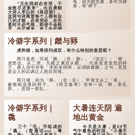
万蚊」，就是说十万元是一
龟，因为能负重，多作为碑
"天生我材必有用，千
笔大数目了。...
座，有“碑下...
金散尽还复来"，出自唐朝
大诗人李白的《将进酒》。
这两句诗寓意每个人都有自
己的才能，必有用处，在失
意时不必气馁，即使千金耗
尽，也可重来，是人生低潮
时激励向上的名句。
冷僻字系列｜虤与豩
原诗写道："人生得意
须尽欢，莫使金樽空对月。
虎和猪，如果排列成双，有什么特别的意思呢？
天生我材必有用，千金散尽
还复来。烹羊宰牛且为乐，
会须一饮三百杯。" 意思是
两只老虎，写成「虤」（音：颜）。 《说文》：「虤，
说：上天给了我才能，必然
虎怒也。从二虎。凡虤之属皆从虤。」代表老虎发怒的样
有用到的地方；即使千金散
子。唐人诗中亦有「求闲未得闲，众诮瞋虤虤」之句，意思
去，也终会重新得到。
是众人的讥讽让人怒目而视。
李白作此诗时，大约是
两只猪，则为「豩」（音：宾）。甲骨文从二「豕」，
天宝十一年。当时他已被唐
象猪相追逐的样子。 《同文备考》另有一说「豩，豕乱
玄宗赐金放还约八年，这期
群。」意指一群乱...
间经常与朋友游山玩水，部
分诗作显露出怀...
冷僻字系列｜
大暑连天阴 遍
毳
地出黄金
三个「毛」字组成的
今天是大暑，是24节
「毳」（普通话cuì，粤
气中最热的时段。“小暑不
音：脆），有什么意思？
算热，大暑正伏天”，可见