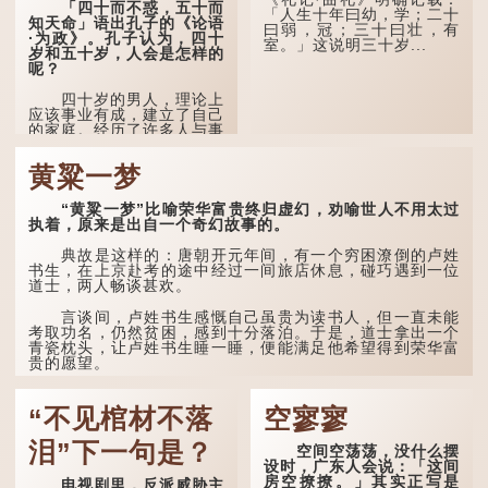
「四十而不惑，五十而
西（如鬼魂）在后脑拍了一
「人生十年曰幼，学；二十
知天命」语出孔子的《论语
下，藏在脑中的秘密便脱口
曰弱，冠；三十曰壮，有
·为政》。孔子认为，四十
而出。
室。」这说明三十岁...
岁和五十岁，人会是怎样的
呢？
因此...
四十岁的男人，理论上
应该事业有成，建立了自己
的家庭。经历了许多人与事
之后，对事物有了自己的判
断能力，不会轻易为表象所
黄粱一梦
迷惑。
孔子在《论语·子罕》
“黄粱一梦”比喻荣华富贵终归虚幻，劝喻世人不用太过
也说：「知者不惑，仁者不
执着，原来是出自一个奇幻故事的。
忧，勇者不惧。」「知」与
智慧的「智」相通，四十岁
典故是这样的：唐朝开元年间，有一个穷困潦倒的卢姓
的男人应已累积足够智慧，
书生，在上京赴考的途中经过一间旅店休息，碰巧遇到一位
不再对自己的人生感到困
道士，两人畅谈甚欢。
惑、忧虑与恐惧。
言谈间，卢姓书生感慨自己虽贵为读书人，但一直未能
到了五十岁，...
考取功名，仍然贫困，感到十分落泊。于是，道士拿出一个
青瓷枕头，让卢姓书生睡一睡，便能满足他希望得到荣华富
贵的愿望。
这时，...
“不见棺材不落
空寥寥
泪”下一句是？
空间空荡荡，没什么摆
设时，广东人会说：「这间
房空撩撩。」其实正写是
电视剧里，反派威胁主