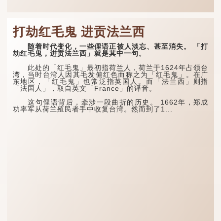
打劫红毛鬼 进贡法兰西
随着时代变化，一些俚语正被人淡忘、甚至消失。 「打
劫红毛鬼，进贡法兰西」就是其中一句。
此处的「红毛鬼」最初指荷兰人，荷兰于1624年占领台
湾，当时台湾人因其毛发偏红色而称之为「红毛鬼」。在广
东地区，「红毛鬼」也常泛指英国人。而「法兰西」则指
「法国人」，取自英文「France」的译音。
这句俚语背后，牵涉一段曲折的历史。 1662年，郑成
功率军从荷兰殖民者手中收复台湾。然而到了1...