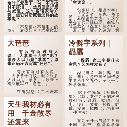
「空寥寥」。
角时总爱丢下一句「不见棺
材不落泪」，然后便是折磨
詹宪慈《广州语本字》
与威逼。这句俗语家喻户
云：「寥寥者，空也。俗读
晓，但它背后藏着怎样的故
寥，若醋馏鱼之馏。」这个
事呢？
字在古代已经出现。徐铉与
段玉裁的《说文》注本中，
「不见棺材不落泪」的
「寥」是「廫」的篆形，解
原句，有说法是「不见棺材
作空渺、空虚。如《列仙传
不下泪」或「不见亲棺不下
·安期先生》载琊阜老人故
泪」，出自明朝兰陵笑笑生
大夿夿
冷僻字系列｜
事，以「寥寥安期，虚质高
所著的《金瓶梅词话》第九
清」形容空虚无所事事。
十八回。原意是指人未亲眼
赑屭
见到亲人棺木，便不会真正
有没有听过有人
唐代《艺文类聚》引晋
感到悲伤；后来引申为比喻
说：“大拿拿十万蚊”呢？
孙绰《表哀诗》：「寥寥空
人执迷不悟，不到彻底失
很多人以为是“拿拿”，原
“赑屭”这二字是什么
堂，寂寂响户」...
败，便不肯罢休。
来正确应该写成“夿夿”。
意思？又怎样发音？
许多人对这上半句耳熟
有没有听过有人说：
赑（粤音：鼻）屭（粤
能详，但它其实还有下半句
「大拿拿十万蚊」呢？很多
音：器），是中国民间传说
——「不到黄河心不死」...
人以为是「拿拿」，原来正
中龙所生的九个儿子之一，
确应该写成「夿夿」。
外形像龟。
在詹宪慈《广州语本
据明代杨慎《升庵外
字》：「夿夿者，形容物之
集》记载，龙生九子的次序
大也。俗读夿，若拿……常
排列为：赑屭、螭吻、蒲
天生我材必有
语有曰『一个银钱大夿
牢、狴犴、饕餮、蚣蝮、睚
夿』。」
眦、狻猊、椒图（此为其中
用 千金散尽
一种说法）。
「夿」形​​容大，「一个
银钱大夿夿」，就形容金钱
龙九子外形与能力各有
还复来
数量之大了。 「大夿夿十
不同，其中，赑屭原形像