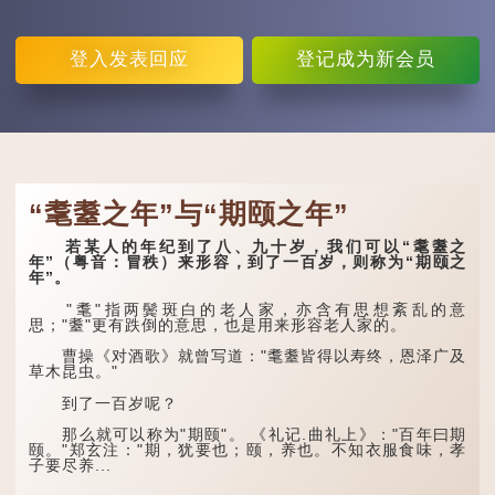
登入
发表回应
登记
成为新会员
“耄耋之年”与“期颐之年”
若某人的年纪到了八、九十岁，我们可以“耄耋之
年”（粤音：冒秩）来形容，到了一百岁，则称为“期颐之
年”。
"耄"指两鬓斑白的老人家，亦含有思想紊乱的意
思；"耋"更有跌倒的意思，也是用来形容老人家的。
曹操《对酒歌》就曾写道："耄耋皆得以寿终，恩泽广及
草木昆虫。"
到了一百岁呢？
那么就可以称为"期颐"。 《礼记.曲礼上》："百年曰期
颐。"郑玄注："期，犹要也；颐，养也。不知衣服食味，孝
子要尽养...