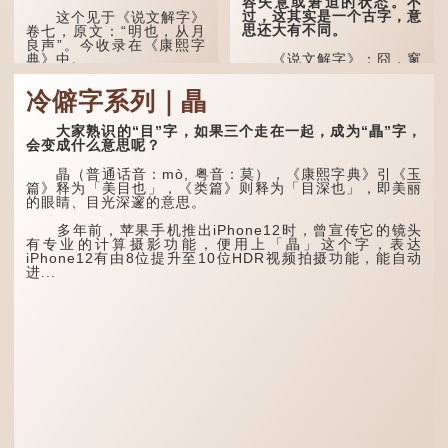
容失意或窘迫的状态。不
过，这其实是一个古字，意
这个见于《说文解字》
思还大有不同。
卷七，原文：“明也，从月
良声”。今收录在《康熙字
典》中。
《说文解字》：囧，窻
牖丽廔闿明。象形。囧，本
义是透光通明的窗户，跟
这个字，用法颇多。
冷僻字系列｜瞐
「囱」一样都是「窗」的象
形字。甲骨文中又用作地
“朤朤干坤，舍我其
名，古书中的「黍于囧」表
谁。”干坤是《周易》中的
大家熟识的“目”字，如果三个走在一起，成为“瞐”字，
示在囧地种黍。
两个卦名，这里指天地、宇
会变成什么意思呢？
宙等，形容政治清明，天下
这个古字十分少用，直
太平！
瞐（普通话音：mò, 粤音：莫），《康熙字典》引《玉
至21世纪，网络上开始流
篇》释为「美目也」，《类篇》则释为「目深也」，即美丽
行表情符号，这个字也被网
“天空朤朤，任鸟儿高
的眼睛、目光深邃的意思。
民当做表情符号来用。
飞。”也是指天清气明，鸟
儿可高飞。
多年前，苹果手机推出iPhone12时，曾宣传它的镜头
囧字的「八」像一对委
有专业的计算摄影功能，便用上「瞐」这个字，表达
屈的八字眉模样，「口」像
“朤朤脆脆”就是形容办
iPhone12有由8位提升至10位HDR视频拍摄功能，能自动
惊讶、...
事爽快干脆。我...
进...