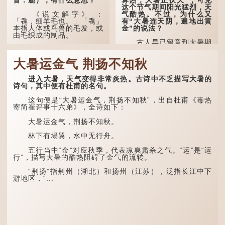
这个节气期间阳光猛烈，天
气酷热。不过，为什么又
《说文解字》 ：
有“大暑连天阴，遍地出黄
「毳，细羊毛也。」「毳」
金”的说法？
本指人体或鸟兽的毛发，或
由毛织成的制品。
古人早已留意到大暑期
间的气候规律。 《逸周书·
人体表面，例如手臂等
时训解》记载：「大暑之
部位生长的细毛，也叫
大暑运金气 荆扬不知秋
日，腐草化为萤。又五日，
「毳」，又叫「寒毛」、
土润溽暑。又五日，大雨时
「汗毛」。
行。」意思是说，大暑时节
进入大暑，天气变得非常炎热。古诗中不乏描写大暑的
萤火虫出生，土地湿热，常
医学上，「毳毛」是一
诗句，其中便有杜甫的名句。
有大雨出现。
个专有名词。它指人类在儿
童时期长出的一种细小、不
这句便是“大暑运金气，荆扬不知秋”，出自杜甫《毒热
这段时期的雨水，对农
易注意到却又几乎遍布全身
寄简崔评事十六弟》，全诗如下：
作物尤其重要。三伏天酷热
的毛发。毳毛的密度因人而
难耐，农作物不能缺水。若
异，其长度则通常不会...
大暑运金气，荆扬不知秋。
连续几天降雨，泥土得以湿
润；雨过天晴后，烈日高
林下有塌翼，水中无行舟。
照...
五行当中“金”对应秋季，代表凉爽肃杀之气。“运”是“运
行”，描写大暑的酷热阻碍了金气的流转。
“荆扬”指荆州（湖北）和扬州（江苏），泛指长江中下
游地区，“...