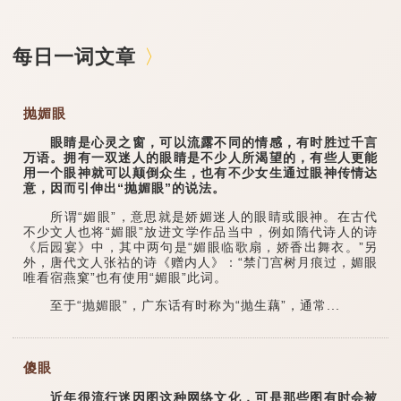
每日一词文章
抛媚眼
眼睛是心灵之窗，可以流露不同的情感，有时胜过千言
万语。拥有一双迷人的眼睛是不少人所渴望的，有些人更能
用一个眼神就可以颠倒众生，也有不少女生通过眼神传情达
意，因而引伸出“抛媚眼”的说法。
所谓“媚眼”，意思就是娇媚迷人的眼睛或眼神。在古代
不少文人也将“媚眼”放进文学作品当中，例如隋代诗人的诗
《后园宴》中，其中两句是“媚眼临歌扇，娇香出舞衣。”另
外，唐代文人张祜的诗《赠内人》：“禁门宫树月痕过，媚眼
唯看宿燕窠”也有使用“媚眼”此词。
至于“抛媚眼”，广东话有时称为“抛生藕”，通常...
傻眼
近年很流行迷因图这种网络文化，可是那些图有时会被