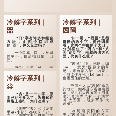
冷僻字系列｜
冷僻字系列｜
㗊
圐圙
“口”字有许多种组合
乍一看，“圐圙”是很
方法，由四个口组成
奇怪的两个字，但仔细看
的“㗊”，你又见过吗？
看，这两个字由两个大口，
分别框住了“四方”和“八
面”两组字，框着的四方八
一个口成「口」，意思
面，代表什么呢？
简单不，便是指口部、口
腔。
"圐圙"（音：枯略，kū
lüè），意为"围起来的草
两个口可成「吕」，甲
场"，来自蒙古语，内蒙古
骨文字形，象脊骨形，本义
一般读作库伦（kū lun），
是指脊椎骨，中间有一条竖
冷僻字系列｜
也指围住的土地。
线把脊椎段串联起来。现代
通用为姓氏。两个口也可以
尛
写成「吅」（音：喧），古
中国不乏以"圐圙"命名
同「喧」，大声呼叫的意
的地方，如祁县东观镇南圐
思。
圙、展旦召大圐圙等；河北
“尛”是一个古字，原
张北县境内也有一个地方
本已经不多见了，近来却在
叫"大圐圙"，现多写作"大
三个口为「品」，这个
网络上盛行，为什么呢？
囫囵"。
字用法最为普遍。始见于商
代甲骨文，古字形从三口，
《康熙字典》和《龙龛
表示众多...
在河南安阳的方言
手鉴•小部》都收录「尛」
中，"圐圙"除了可以作名...
字，《康熙字典》引用《字