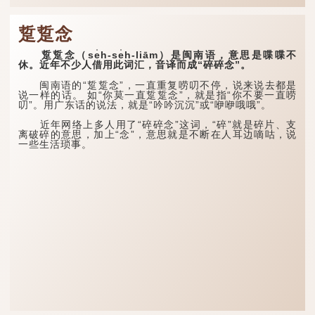
踅踅念
踅踅念（se̍h-se̍h-liām）是闽南语，意思是喋喋不
休。近年不少人借用此词汇，音译而成“碎碎念”。
闽南语的“踅踅念”，一直重复唠叨不停，说来说去都是
说一样的话。 如“你莫一直踅踅念”，就是指“你不要一直唠
叨”。用广东话的说法，就是“吟吟沉沉”或“咿咿哦哦”。
近年网络上多人用了“碎碎念”这词，“碎”就是碎片、支
离破碎的意思，加上“念”，意思就是不断在人耳边嘀咕，说
一些生活琐事。