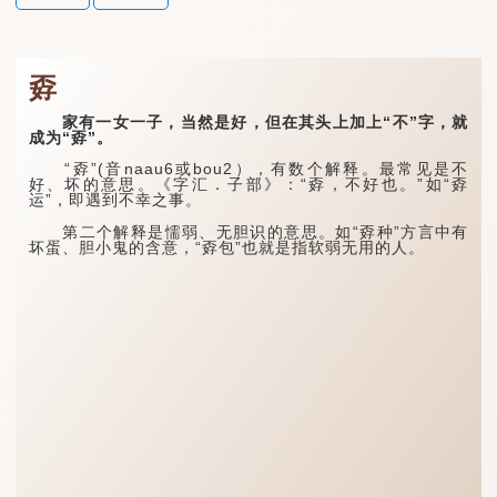
孬
家有一女一子，当然是好，但在其头上加上“不”字，就
成为“孬”。
“孬”(音naau6或bou2），有数个解释。最常见是不
好、坏的意思。《字汇．子部》：“孬，不好也。”如“孬
运”，即遇到不幸之事。
第二个解释是懦弱、无胆识的意思。如“孬种”方言中有
坏蛋、胆小鬼的含意，“孬包”也就是指软弱无用的人。