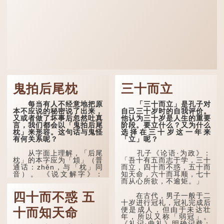
鬼拍后尾枕
三十而立
每当有人不经意地把原
「三十而立」是孔子对
本不应说的秘密说了出来，
自己三十岁时的自我评价。
又或者做了坏事后忽然吐真
他认为三十岁是人生的重要
言，我们都会以「鬼拍后尾
阶段。要立什么？又为什么
枕」来形容。这句话与鬼怪
选择在三十岁这一年来
有何关系呢？
「立」呢？
从字面上理解，「后尾
孔子《论语·为政》：
枕」的本字应为「䪴」（普
「吾十有五而志于学，三十
通话：zhěn，与「枕」同
而立，四十而不惑，五十而
音）。 《说文解字》：
知天命，六十而耳顺，七十
「䪴，项枕也。」意思是头
而从心所欲，不逾矩。」
后部与枕头接触的地方。
四十而不惑 五
在古代，男子一般于二
民间流传有一种说法，
十岁进行冠礼，冠礼完成后
人会将一些不欲为人所知的
便是成人，但由于未达壮
十而知天命
记忆藏于颈后之处。如果忽
年，所以又称「弱冠」。
然吐真言，就好像被不明东
《礼记·曲礼》明确记载：