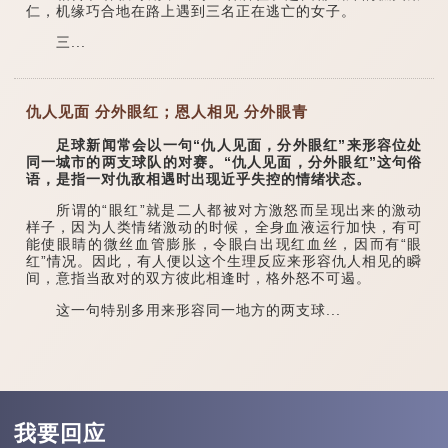
仁，机缘巧合地在路上遇到三名正在逃亡的女子。
三...
仇人见面 分外眼红；恩人相见 分外眼青
足球新闻常会以一句“仇人见面，分外眼红”来形容位处
同一城市的两支球队的对赛。“仇人见面，分外眼红”这句俗
语，是指一对仇敌相遇时出现近乎失控的情绪状态。
所谓的“眼红”就是二人都被对方激怒而呈现出来的激动
样子，因为人类情绪激动的时候，全身血液运行加快，有可
能使眼睛的微丝血管膨胀，令眼白出现红血丝，因而有“眼
红”情况。因此，有人便以这个生理反应来形容仇人相见的瞬
间，意指当敌对的双方彼此相逢时，格外怒不可遏。
这一句特别多用来形容同一地方的两支球...
我要回应