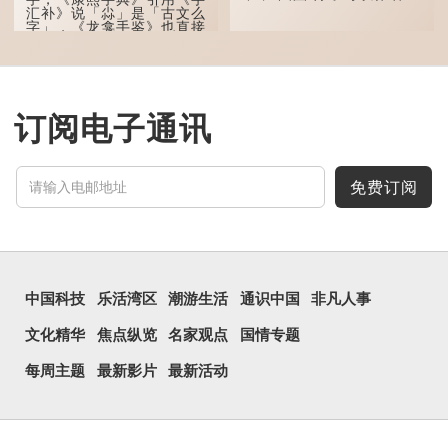
汇补》说「尛」是「古文么
字」，《龙龛手鉴》也直接
写道：「尛，同『么』。」
「么」在古文中常表示
「微小」的意思，也可用作
疑问词，如「干么」。既然
「尛」等同于「么」，那么
订阅电子通讯
它的意思也一样，也是「微
小、细小」的意思。
有台湾网友将「...
免费订阅
中国科技
乐活湾区
潮游生活
通识中国
非凡人事
文化精华
焦点纵览
名家观点
国情专题
每周主题
最新影片
最新活动