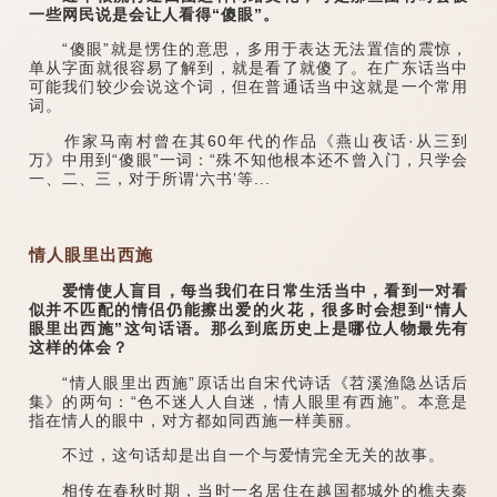
一些网民说是会让人看得“傻眼”。
“傻眼”就是愣住的意思，多用于表达无法置信的震惊，
单从字面就很容易了解到，就是看了就傻了。在广东话当中
可能我们较少会说这个词，但在普通话当中这就是一个常用
词。
作家马南村曾在其60年代的作品《燕山夜话·从三到
万》中用到“傻眼”一词：“殊不知他根本还不曾入门，只学会
一、二、三，对于所谓‘六书’等...
情人眼里出西施
爱情使人盲目，每当我们在日常生活当中，看到一对看
似并不匹配的情侣仍能擦出爱的火花，很多时会想到“情人
眼里出西施”这句话语。那么到底历史上是哪位人物最先有
这样的体会？
“情人眼里出西施”原话出自宋代诗话《苕溪渔隐丛话后
集》的两句：“色不迷人人自迷，情人眼里有西施”。本意是
指在情人的眼中，对方都如同西施一样美丽。
不过，这句话却是出自一个与爱情完全无关的故事。
相传在春秋时期，当时一名居住在越国都城外的樵夫秦