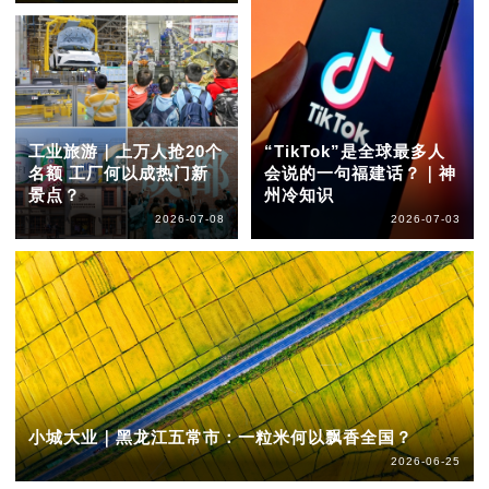
工业旅游｜上万人抢20个
“TikTok”是全球最多人
名额 工厂何以成热门新
会说的一句福建话？｜神
景点？
州冷知识
2026-07-08
2026-07-03
小城大业｜黑龙江五常市：一粒米何以飘香全国？
2026-06-25