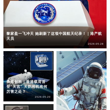
黎家盈一飞冲天 她刷新了这项中国航天纪录！｜港产航
天员
2026-05-28
香港创科｜香港载荷首
登“天宫” 天韵相机有何
厉害之处？
2026-05-20