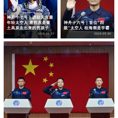
神舟十七号｜进驻天宫最
年轻太空人 唐胜杰是黄
神舟十六号｜首位“四
土高原走出来的穷孩子
眼”太空人 桂海潮是学霸
2023-10-27
2023-05-30