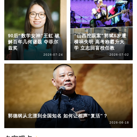
90后“数学女神”王虹 破
“山西挖眼案”郭斌6岁遭
解百年几何谜题 夺菲尔
横祸失明 高考称霸升大
兹奖
学 立志回盲校任教
2026-07-24
2026-07-02
郭德纲从北漂到全国知名 如何让相声“复活”？
2026-06-18