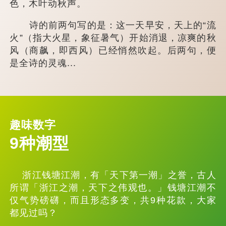
色，木叶动秋声。
诗的前两句写的是：这一天早安，天上的“流
火”（指大火星，象征暑气）开始消退，凉爽的秋
风（商飙，即西风）已经悄然吹起。后两句，便
是全诗的灵魂...
趣味数字
9种潮型
浙江钱塘江潮，有「天下第一潮」之誉，古人
所谓「浙江之潮，天下之伟观也。」钱塘江潮不
仅气势磅礴，而且形态多变，共9种花款，大家
都见过吗？