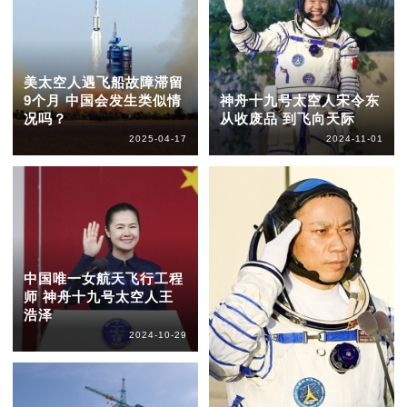
美太空人遇飞船故障滞留
9个月 中国会发生类似情
神舟十九号太空人宋令东
况吗？
从收废品 到飞向天际
2025-04-17
2024-11-01
中国唯一女航天飞行工程
师 神舟十九号太空人王
浩泽
2024-10-29