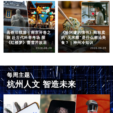
高铁沿线游｜南京开卷之
《给阿嬷的情书》南枝卖
旅 赴古代科举考场 探
的“无米粿”是什么潮汕美
《红楼梦》曹雪芹故居
食？｜神州冷知识
2026-06-28
2026-06-05
每周主题
杭州人文 智造未来