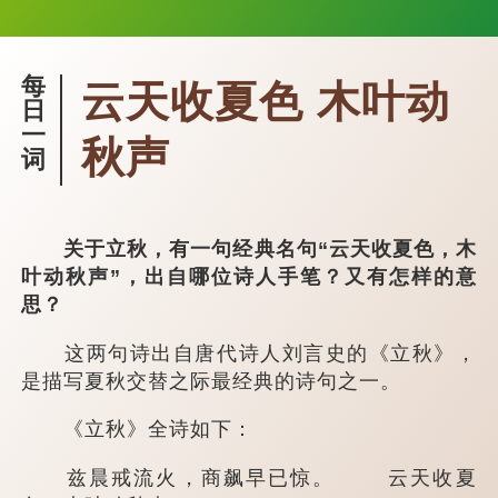
每
云天收夏色 木叶动
日
一
秋声
词
关于立秋，有一句经典名句“云天收夏色，木
叶动秋声”，出自哪位诗人手笔？又有怎样的意
思？
这两句诗出自唐代诗人刘言史的《立秋》，
是描写夏秋交替之际最经典的诗句之一。
《立秋》全诗如下：
兹晨戒流火，商飙早已惊。 云天收夏