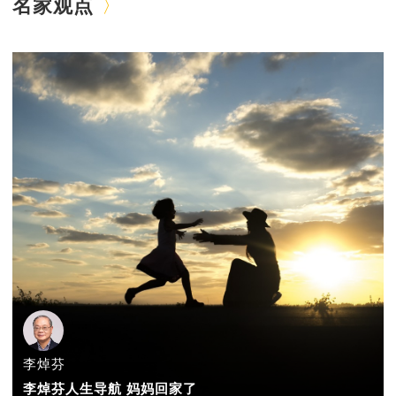
名家观点
李焯芬
李焯芬人生导航 妈妈回家了