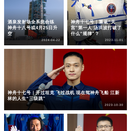
酒泉发射场全系统合练
神舟十七号｜重返“天
神舟十八号或4月25日升
宫”第一人 汤洪波打破了
空
什么“规律”？
2024-04-22
2023-11-01
神舟十七号｜开过坦克 飞过战机 现在驾神舟飞船 江新
林的人生“三级跳”
2023-10-30