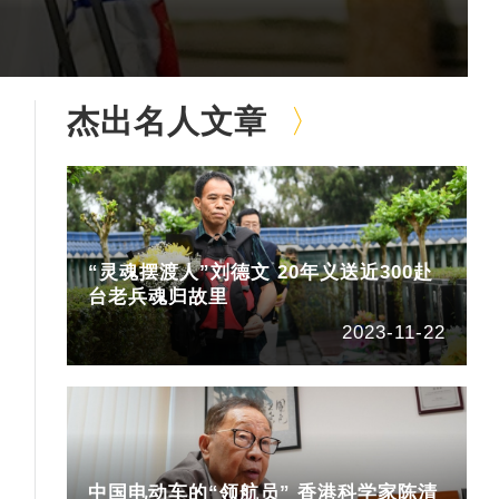
杰出名人文章
“灵魂摆渡人”刘德文 20年义送近300赴
台老兵魂归故里
2023-11-22
中国电动车的“领航员” 香港科学家陈清