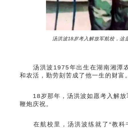
汤洪波18岁考入解放军航校，这
汤洪波1975年出生在湖南湘潭
和农活，勤劳刻苦成了他一生的财富
18岁那年，汤洪波如愿考入解放
鞭炮庆祝。
在航校里，汤洪波练就了“教科书