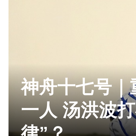
神舟十七号｜
一人 汤洪波
律”？