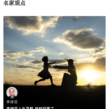
名家观点
李焯芬
李焯芬人生导航 妈妈回家了