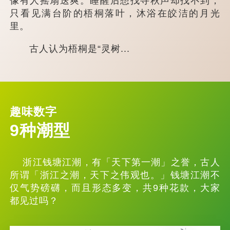
像有人摇扇送爽。睡醒后想找寻秋声却找不到，
只看见满台阶的梧桐落叶，沐浴在皎洁的月光
里。
古人认为梧桐是“灵树...
趣味数字
9种潮型
浙江钱塘江潮，有「天下第一潮」之誉，古人
所谓「浙江之潮，天下之伟观也。」钱塘江潮不
仅气势磅礴，而且形态多变，共9种花款，大家
都见过吗？