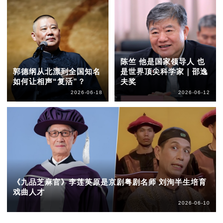
陈竺 他是国家领导人 也
郭德纲从北漂到全国知名
是世界顶尖科学家｜邵逸
如何让相声“复活”？
夫奖
2026-06-18
2026-06-12
《九品芝麻官》李莲英原是京剧粤剧名师 刘洵半生培育
戏曲人才
2026-06-10