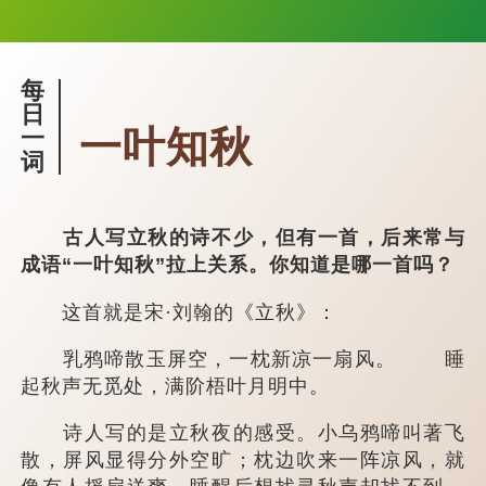
每
日
一叶知秋
一
词
古人写立秋的诗不少，但有一首，后来常与
成语“一叶知秋”拉上关系。你知道是哪一首吗？
这首就是宋·刘翰的《立秋》：
乳鸦啼散玉屏空，一枕新凉一扇风。 睡
起秋声无觅处，满阶梧叶月明中。
诗人写的是立秋夜的感受。小乌鸦啼叫著飞
散，屏风显得分外空旷；枕边吹来一阵凉风，就