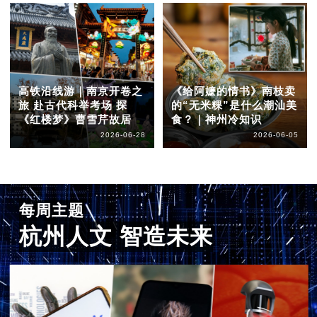
高铁沿线游｜南京开卷之
《给阿嬷的情书》南枝卖
旅 赴古代科举考场 探
的“无米粿”是什么潮汕美
《红楼梦》曹雪芹故居
食？｜神州冷知识
2026-06-28
2026-06-05
每周主题
杭州人文 智造未来