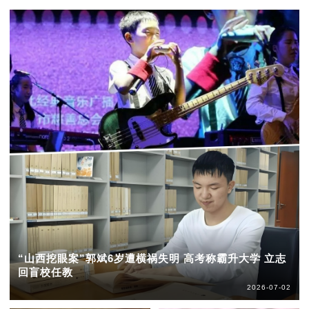
“山西挖眼案”郭斌6岁遭横祸失明 高考称霸升大学 立志
回盲校任教
2026-07-02