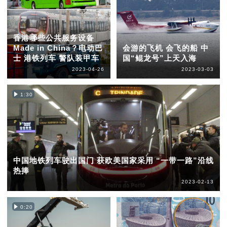
香港哪些公共服务设备
Made in China？电动巴
会游的飞机 会飞的船 中
士 港铁列车 警队装甲车
国“鲲龙号”上天入海
2023-04-26
2023-03-03
1:30
中国地铁列车驶出国门 获欧美国家采用 “一带一路”沿线
热捧
2023-02-13
0:20