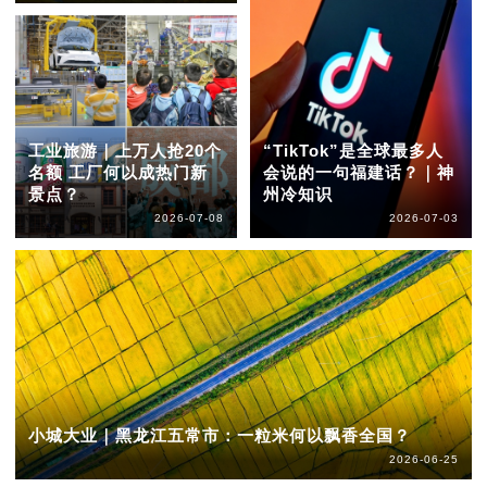
工业旅游｜上万人抢20个
“TikTok”是全球最多人
名额 工厂何以成热门新
会说的一句福建话？｜神
景点？
州冷知识
2026-07-08
2026-07-03
小城大业｜黑龙江五常市：一粒米何以飘香全国？
2026-06-25