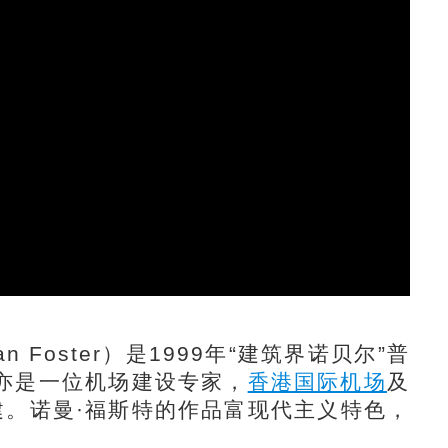
Foster）是1999年“建筑界诺贝尔”普
亦是一位机场建设专家，
香港国际机场
及
建。诺曼·福斯特的作品富现代主义特色，