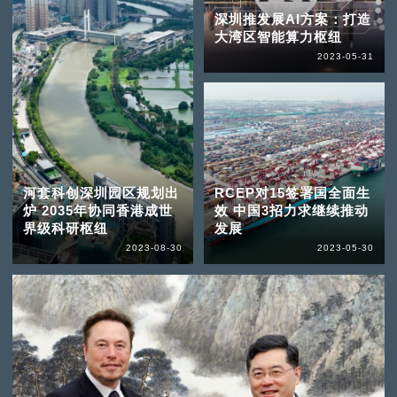
深圳推发展AI方案：打造
大湾区智能算力枢纽
2023-05-31
河套科创深圳园区规划出
RCEP对15签署国全面生
炉 2035年协同香港成世
效 中国3招力求继续推动
界级科研枢纽
发展
2023-08-30
2023-05-30