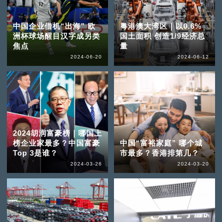
中国企业借机“出海” 欧
粤港澳大湾区｜以0.6%
洲杯球场醒目汉字成另类
国土面积 创造1/9经济总
焦点
量
2024-06-20
2024-06-12
2024胡润富豪榜｜哪国上
榜企业家最多？中国富豪
中国“富裕家庭” 哪个城
Top 3是谁？
市最多？香港排第几？
2024-03-26
2024-03-20