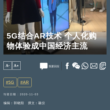
5G结合AR技术 个人化购
物体验成中国经济主流
A-
A+
我要回应
5G
AR
刊登日期 : 2020-11-03
编辑︰郭晓阳
撰文︰颖仪