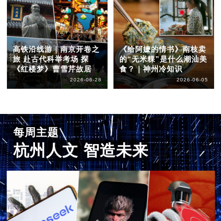
高铁沿线游｜南京开卷之
《给阿嬷的情书》南枝卖
旅 赴古代科举考场 探
的“无米粿”是什么潮汕美
《红楼梦》曹雪芹故居
食？｜神州冷知识
2026-06-28
2026-06-05
每周主题
杭州人文 智造未来