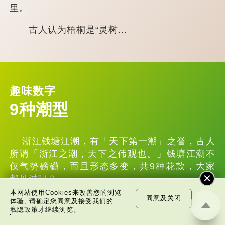
里。
古人认为梧桐是“灵树...
趣味数字
9种潮型
浙江钱塘江潮，有「天下第一潮」之誉，古人
所谓「浙江之潮，天下之伟观也。」钱塘江潮不
仅气势磅礴，而且形态多变，共9种花款，大家
都见过吗？
本网站使用Cookies来改善您的浏览
同意及关闭
体验, 请确定您同意及接受我们的
私隐政策
才继续浏览。