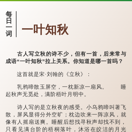
每
日
一叶知秋
一
词
古人写立秋的诗不少，但有一首，后来常与
成语“一叶知秋”拉上关系。你知道是哪一首吗？
这首就是宋·刘翰的《立秋》：
乳鸦啼散玉屏空，一枕新凉一扇风。 睡
起秋声无觅处，满阶梧叶月明中。
诗人写的是立秋夜的感受。小乌鸦啼叫著飞
散，屏风显得分外空旷；枕边吹来一阵凉风，就
像有人摇扇送爽。睡醒后想找寻秋声却找不到，
只看见满台阶的梧桐落叶，沐浴在皎洁的月光