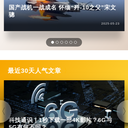
国产战机一战成名 怀缅“歼-10之父”宋文
骢
2025-05-23
最近30天人气文章
科技通识｜1秒下载一部4K影片？6G与
5G有何不同？