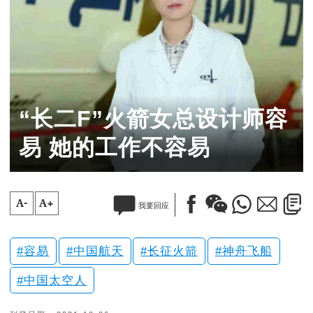
“长二F”火箭女总设计师容
易 她的工作不容易
A-
A+
我要回应
容易
中国航天
长征火箭
神舟飞船
中国太空人