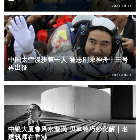
2021-10-15
中国太空漫步第一人 翟志刚乘神舟十三号
再出征
2021-10-01
中银大厦卷风水漩涡 贝聿铭巧妙化解｜名
建筑师在香港