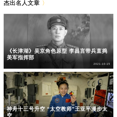
杰出名人文章
《长津湖》吴京角色原型 李昌言带兵直捣
美军指挥部
2021-10-15
神舟十三号升空 “太空教师”王亚平漫步太
空