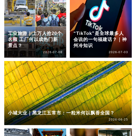
工业旅游｜上万人抢20个
“TikTok”是全球最多人
名额 工厂何以成热门新
会说的一句福建话？｜神
景点？
州冷知识
2026-07-08
2026-07-03
小城大业｜黑龙江五常市：一粒米何以飘香全国？
2026-06-25