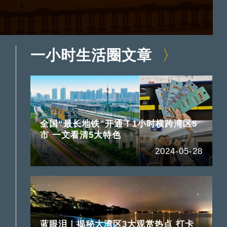
一小时生活圈文章
全国“最长地铁”开通！1小时横跨湾区5
市 一文看清5大特色
2024-05-28
蓝眼泪｜揭秘大湾区3大观赏热点 打卡