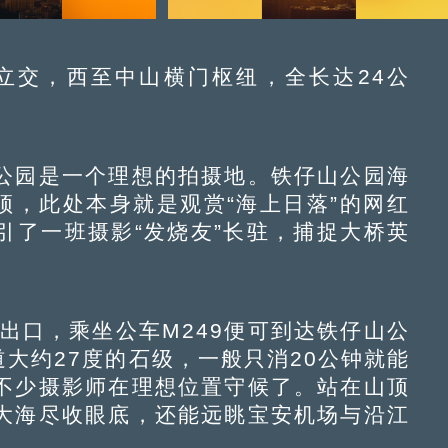
交，西至中山横门枢纽，全长达24公
园是一个理想的拍摄地。铁仔山公园海
顶，此处本身就是观赏“海上日落”的网红
引了一班摄影“发烧友”长驻，捕捉大桥英
口，乘坐公车M249便可到达铁仔山公
道大约27度的石级，一般只消20公钟就能
不少摄影师在理想位置守候了。站在山顶
大海尽收眼底，还能远眺宝安机场与沿江