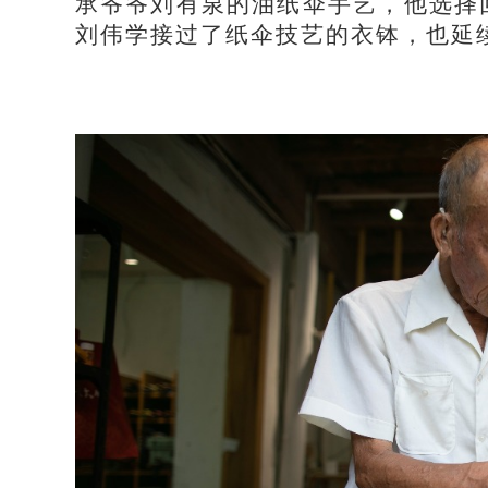
承爷爷刘有泉的油纸伞手艺，他选择
刘伟学接过了纸伞技艺的衣钵，也延