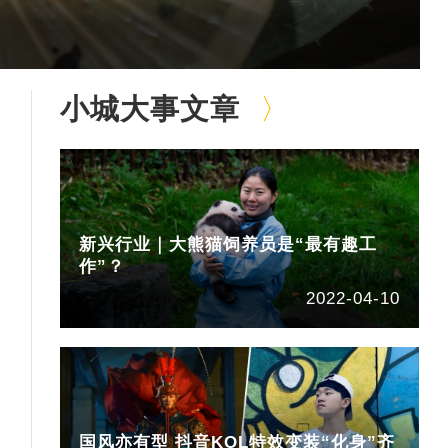
小城大事文章
新兴行业｜大熊猫饲养员是“最有趣工
作”？
2022-04-10
国风亦有型 抖音KOL特效变装“化身”齐