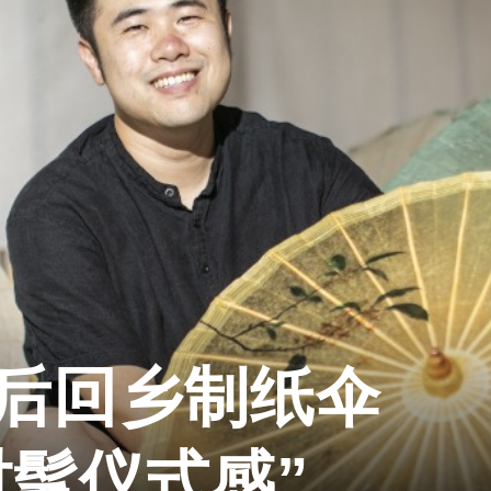
0后回乡制纸伞
时髦仪式感”