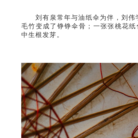
刘有泉常年与油纸伞为伴，刘伟学
毛竹变成了铮铮伞骨；一张张桃花纸
中生根发芽。