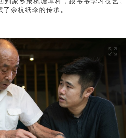
回到家乡余杭塘埠村，跟爷爷学习技艺。
续了余杭纸伞的传承。