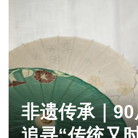
非遗传承｜9
追寻“传统又