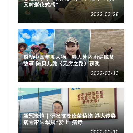
又时髦仪式感”
2022-03-28
感动中国年度人物｜港人赴内地讲脱贫
故事 陈贝儿凭《无穷之路》获奖
2022-03-13
新冠疫情｜研发抗疫疫苗药物 港大传染
病专家朱华晨“爱上”病毒
2022-03-10