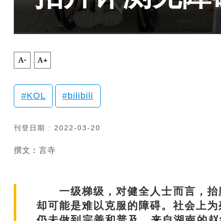
A-
A+
KOL
bilibili
刊登日期 : 2022-03-20
撰文︰言寺
一级梯级，对健全人士而言，抬腿
却可能是难以克服的障碍。社会上为
仍未做到完善和普及。来自湖南的赵