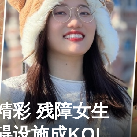
精彩 残障女生
碍设施成KOL