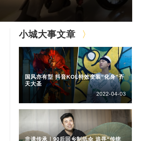
小城大事文章
国风亦有型 抖音KOL特效变装“化身”齐
天大圣
2022-04-03
非遗传承｜90后回乡制纸伞 追寻“传统