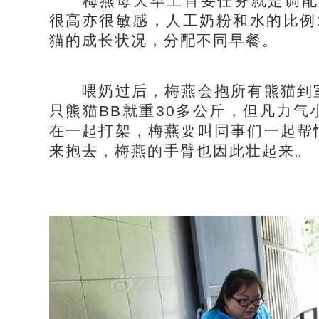
梅燕每天早上首要任务就是调配熊
很高亦很敏感，人工奶粉和水的比例
猫的成长状况，分配不同早餐。
喂奶过后，梅燕会抱所有熊猫到室
只熊猫BB就重30多公斤，但凡力
在一起打架，梅燕要叫同事们一起帮
来抱去，梅燕的手臂也因此壮起来。