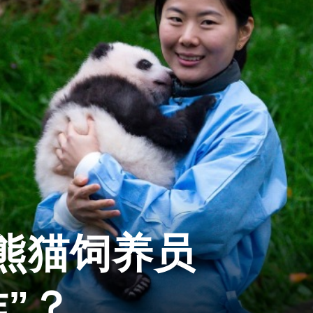
熊猫饲养员
”？