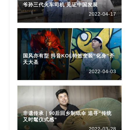
爷孙三代火车司机 见证中国发展
2022-04-17
国风亦有型 抖音KOL特效变装“化身”齐
天大圣
2022-04-03
非遗传承｜90后回乡制纸伞 追寻“传统
又时髦仪式感”
2022-03-28