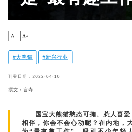
A-
A+
大熊猫
新兴行业
刊登日期 : 2022-04-10
撰文︰言寺
国宝大熊猫憨态可掬、惹人喜爱，
相伴，你会不会心动呢？在内地，
为“最有趣工作”，吸引不少年轻