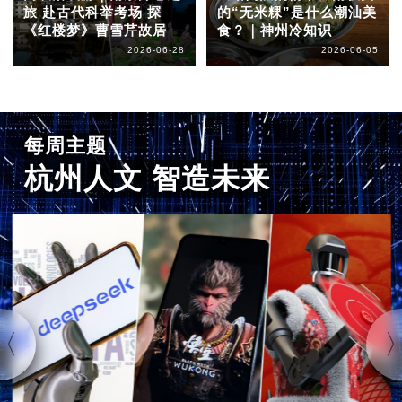
旅 赴古代科举考场 探
的“无米粿”是什么潮汕美
《红楼梦》曹雪芹故居
食？｜神州冷知识
2026-06-28
2026-06-05
每周主题
杭州人文 智造未来