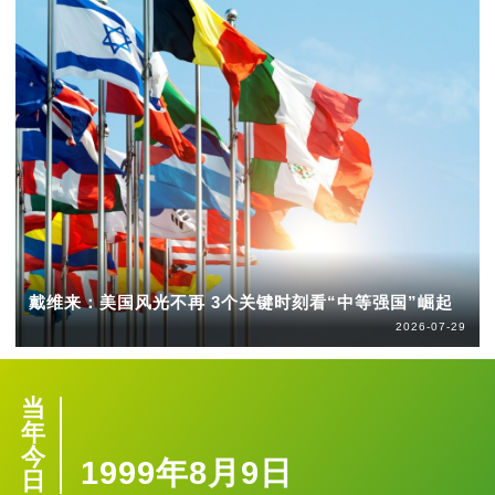
戴维来：美国风光不再 3个关键时刻看“中等强国”崛起
2026-07-29
当
年
今
1999年8月9日
日