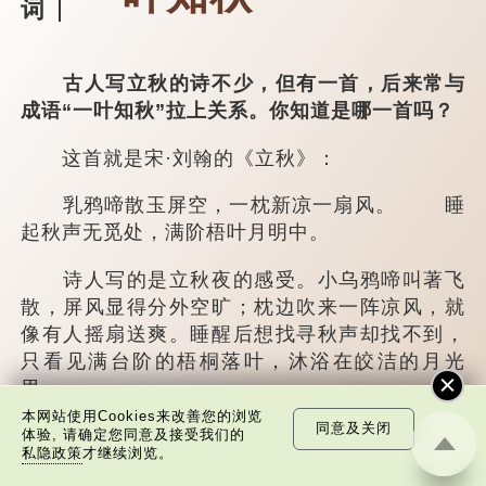
词
古人写立秋的诗不少，但有一首，后来常与
成语“一叶知秋”拉上关系。你知道是哪一首吗？
这首就是宋·刘翰的《立秋》：
乳鸦啼散玉屏空，一枕新凉一扇风。 睡
起秋声无觅处，满阶梧叶月明中。
诗人写的是立秋夜的感受。小乌鸦啼叫著飞
散，屏风显得分外空旷；枕边吹来一阵凉风，就
像有人摇扇送爽。睡醒后想找寻秋声却找不到，
只看见满台阶的梧桐落叶，沐浴在皎洁的月光
里。
本网站使用Cookies来改善您的浏览
同意及关闭
古人认为梧桐是“灵树...
体验, 请确定您同意及接受我们的
私隐政策
才继续浏览。