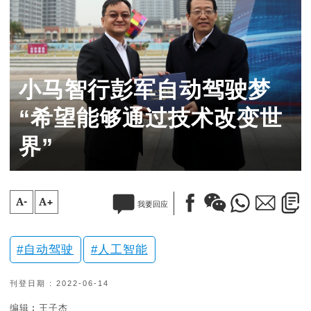
小马智行彭军自动驾驶梦
“希望能够通过技术改变世
界”
A-
A+
我要回应
自动驾驶
人工智能
刊登日期 : 2022-06-14
编辑︰王子杰