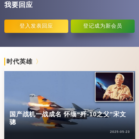
我要回应
登入
发表回应
登记
成为新会员
时代英雄
国产战机一战成名 怀缅“歼-10之父”宋文
骢
2025-05-23