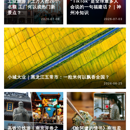
工业旅游｜上万人抢20个
“TikTok”是全球最多人
名额 工厂何以成热门新
会说的一句福建话？｜神
景点？
州冷知识
2026-07-08
2026-07-03
小城大业｜黑龙江五常市：一粒米何以飘香全国？
2026-06-25
高铁沿线游｜南京开卷之
《给阿嬷的情书》南枝卖