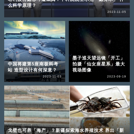
么科学原理？
2023-11-05
墨子巡天望远镜「开工」
中国将建第5座南极科考
拍摄「仙女座星系」最大
站 造型设计有何深意？
视场图像
2023-11-03
2023-09-19
戈壁也可养「海产」？新疆探索海水养殖技术 养出「新