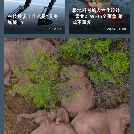
极地科考船人性化设计
科技通识｜什么是“具身
“雪龙2”Wi-Fi全覆盖 菜
智能”？
式不重复
2025-12-05
2024-04-08