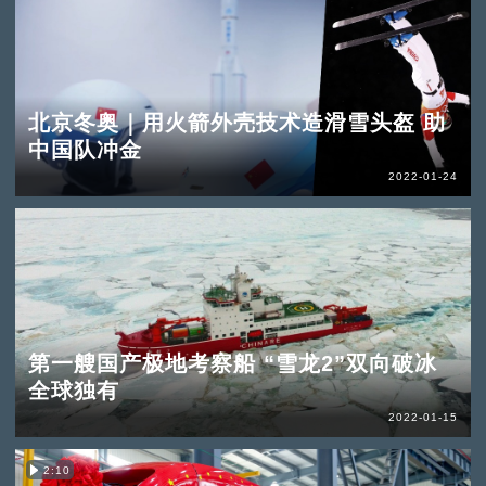
北京冬奥｜用火箭外壳技术造滑雪头盔 助
中国队冲金
2022-01-24
第一艘国产极地考察船 “雪龙2”双向破冰
全球独有
2022-01-15
2:10