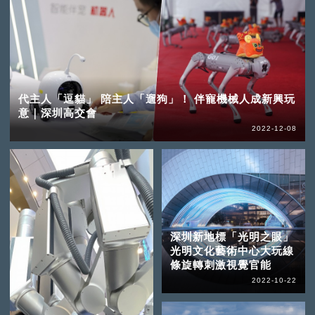
代主人「逗貓」 陪主人「遛狗」！ 伴寵機械人成新興玩
意｜深圳高交會
2022-12-08
深圳新地標「光明之眼」
光明文化藝術中心大玩線
條旋轉刺激視覺官能
2022-10-22