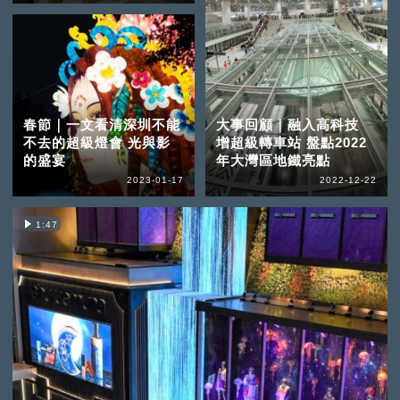
春節｜一文看清深圳不能
大事回顧｜融入高科技
不去的超級燈會 光與影
增超級轉車站 盤點2022
的盛宴
年大灣區地鐵亮點
2023-01-17
2022-12-22
1:47