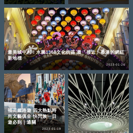
最美城中村！水圍1368文化街區 最「接近」香港的網紅
新地標
2023-01-26
福田鐵路遊 四大熱點時
尚文藝俱全 快閃族一日
遊必到｜通關
2023-01-19