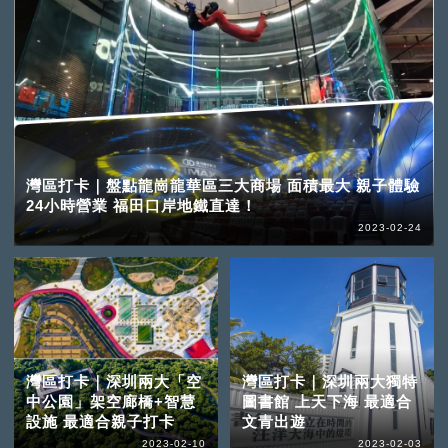
灣區打卡｜盤點龍崗龍華區三大商場 面積最大 親子體驗
24小時營業 福田口岸地鐵直達！
2023-02-24
灣區打卡｜深圳兩大「空
灣區打卡｜深圳兩大獨特
中公園」架空廊橋+智慧
圖書館 上天下海 最適合
設施 最適合親子打卡
文青出遊
2023-02-10
2023-02-03