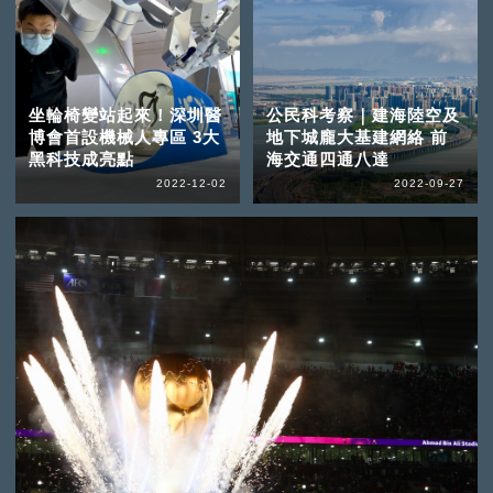
坐輪椅變站起來！深圳醫
公民科考察｜建海陸空及
博會首設機械人專區 3大
地下城龐大基建網絡 前
黑科技成亮點
海交通四通八達
2022-12-02
2022-09-27