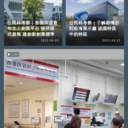
公民科考察｜首個深港青
公民科考察｜了解前海必
年北上創業平台 提供港
到前海展示廳 認識特區
式服務 建創新創業標準
中的特區
2022-09-20
2022-09-15
2:30