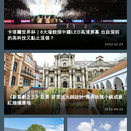
卡塔爾世界杯｜8大場館採中國LED高清屏幕 出自深圳
的高科技又點止這個？
2022-11-25
《新喜劇之王》取景 荷里活大師設計 深圳玫瑰小鎮成最
紅婚攝勝地
2022-09-24