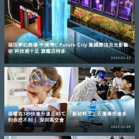
福田夢幻商場 中洲灣C Future City 集國際頂尖光影藝
術 科技感十足 旗艦店特多
2023-01-12
保暖衣3秒快速升溫至45℃ 「新材料王」石墨烯用途多
到你想不到｜ 深圳高交會
2022-12-09