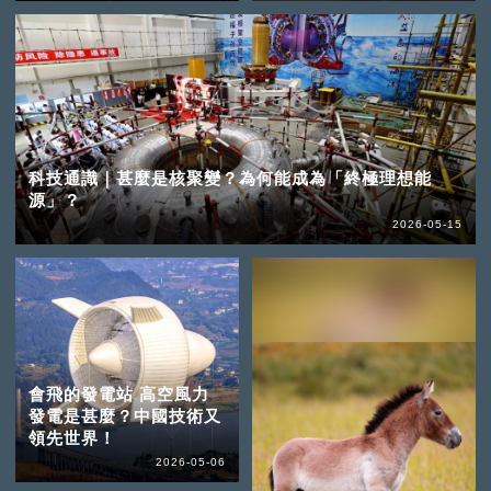
科技通識｜甚麼是核聚變？為何能成為「終極理想能
源」？
2026-05-15
會飛的發電站 高空風力
發電是甚麼？中國技術又
領先世界！
2026-05-06