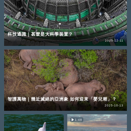
科技通識｜甚麼是大科學裝置？
2025-12-11
智護萬物｜幾近滅絕的亞洲象 如何迎來「嬰兒潮」？
2025-10-13
1:48