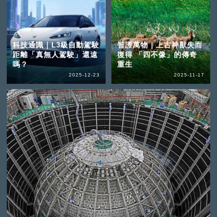
科技通識｜L3級自動駕駛
智護萬物｜上古神獸失而
距離「真無人駕駛」還遠
復得 「四不像」的傳奇
嗎？
重生
2025-12-23
2025-11-17