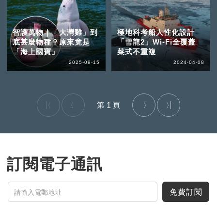
智護萬物｜「大灣雞」到
極地科考船人性化設計
底甚麼物種？原來竟是
「雪龍2」Wi-Fi全覆蓋
「海上國寶」
菜式不重複
2025-09-15
2024-04-08
1
訂閱電子通訊
免費訂閱