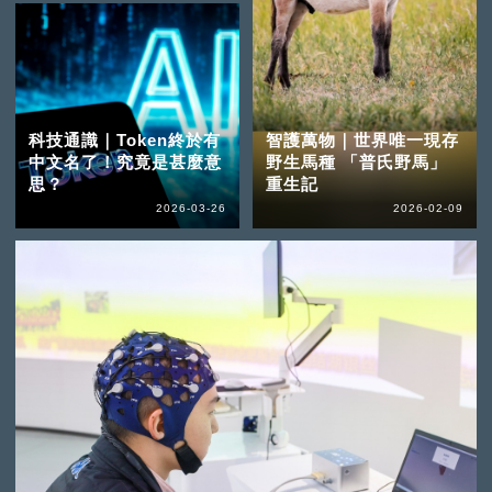
科技通識｜Token終於有
智護萬物｜世界唯一現存
中文名了！究竟是甚麼意
野生馬種 「普氏野馬」
思？
重生記
2026-03-26
2026-02-09