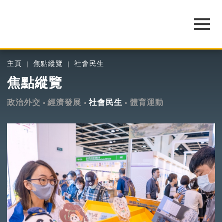
主頁
焦點縱覽
社會民生
焦點縱覽
政治外交
經濟發展
社會民生
體育運動