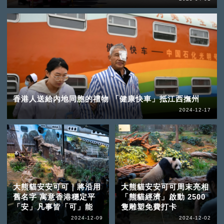
香港人送給內地同胞的禮物 「健康快車」抵江西撫州
2024-12-17
大熊貓安安可可｜將沿用
大熊貓安安可可周末亮相
舊名字 寓意香港穩定平
「熊貓經濟」啟動 2500
「安」凡事皆「可」能
隻雕塑免費打卡
2024-12-09
2024-12-02