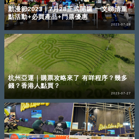
動漫節2023｜7月28正式開鑼 一文睇清重
點活動+必買產品+門票優惠
2023-07-28
杭州亞運｜購票攻略來了 有咩程序？幾多
錢？香港人點買？
2023-07-27