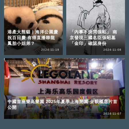
港產大熊貓｜海洋公園慶
「內事不決問張昭」 南
祝百日慶 有得直播睇龍
京發現三國名臣張昭墓
鳳胎小姐弟？
「金印」確認身份
2024-11-19
2024-11-08
中國首座樂高樂園 2025年夏季上海開園 全貌概念片首
公開
2024-11-07