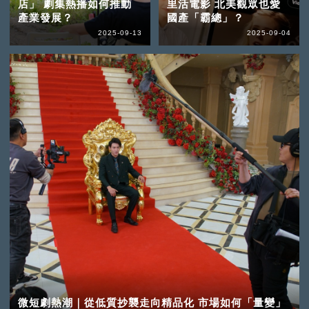
店」 劇集熱播如何推動
里活電影 北美觀眾也愛
產業發展？
國產「霸總」？
2025-09-13
2025-09-04
微短劇熱潮｜從低質抄襲走向精品化 市場如何「量變」