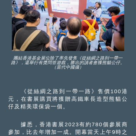
團結香港基金展位除了率先發售《從絲綢之路到一帶一
路》，還舉行有獎問答遊戲，勝出的讀者會獲熊貓公仔。
（當代中國攝）
《從絲綢之路到一帶一路》售價100港
元，在書展購買將獲贈高鐵車長造型熊貓公
仔及精美環保袋一個。
據悉，香港書展2023有約780個參展商
參加，比去年增加一成。開幕當天上午9時之