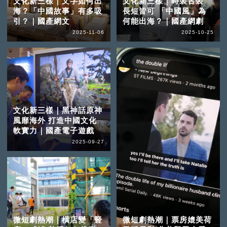
文化新三樣｜文字如何出
文化新三樣｜時裝古裝
海？「中國故事」有多吸
長短皆可 「中國風」為
引？｜國產網文
何能出海？｜國產網劇
2025-11-06
2025-10-25
文化新三樣｜黑神話原神
風靡海外 打造中國文化
軟實力｜國產電子遊戲
2025-09-27
微短劇熱潮｜橫店變「豎
微短劇熱潮｜票房媲美荷