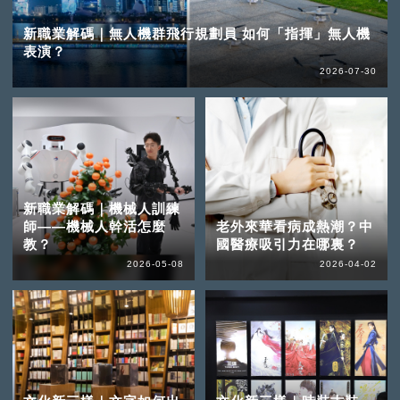
新職業解碼｜無人機群飛行規劃員 如何「指揮」無人機
表演？
2026-07-30
新職業解碼｜機械人訓練
師——機械人幹活怎麼
老外來華看病成熱潮？中
教？
國醫療吸引力在哪裏？
2026-05-08
2026-04-02