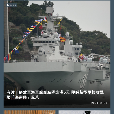
0:31
有片｜解放軍海軍艦艇編隊訪港5天 即睇新型兩棲攻擊
艦「海南艦」風釆
2024-11-21