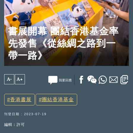
書展開幕 團結香港基金率
先發售《從絲綢之路到一
帶一路》
A-
A+
我要回應
香港書展
團結香港基金
刊登日期 : 2023-07-19
編輯︰許可