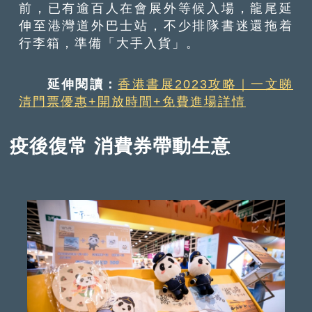
前，已有逾百人在會展外等候入場，龍尾延
伸至港灣道外巴士站，不少排隊書迷還拖着
行李箱，準備「大手入貨」。
延伸閱讀：
香港書展2023攻略｜一文睇
清門票優惠+開放時間+免費進場詳情
疫後復常 消費券帶動生意