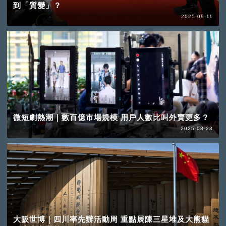
到「質變」？
2025-09-11
微短劇熱潮｜數百億市場規模 用戶人數比叫外賣更多？
2025-08-28
大阪世博｜四川率先辦活動周 重點展陳三星堆及大熊貓