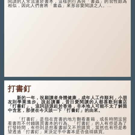
閱讀的人常流連於書本，這樣的行為與「書蟲」的習性頗為
相似，因此人們會將「書蟲」來形容愛閱讀之人。...
打書釘
新的一年，祝願讀者身體健康，成年人工作順利，小朋
友則學業進步。說起讀書，昔日愛閱讀的人都喜歡到書店
「打書釘」。這詞語源起於香港，非本地人可能不太了解箇
中含意，那便在今天談一下「打書釘」的由來。
「打書釘」是指在賣書的地方翻看書籍，或長時間逗留
看書而不付錢購買書本的行為。「打書釘」的人有些是為了
打發時間，有些則是想看書卻又不想購買，當然也有些是希
望透過「打書釘」來決定手中書本是否值得購買。