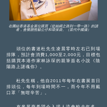
在團結香港基金展位購買《從絲綢之路到一帶一路》的讀
者，會獲贈熊貓公仔和環保袋。（當代中國攝）
頭位的書迷杜先生凌晨零時左右已到場
排隊，預計會消費1,000至2,000元，目標包
括購買本港作家林詠琛的親筆簽名小說《陰
陽路上謎魂你》。
杜先生稱，他自2011年每年在書展首日
排頭位，每年到場時間不一，而今年不用戴
口罩「無咁辛苦」。
有參展商希望今入場人流會較去年多，