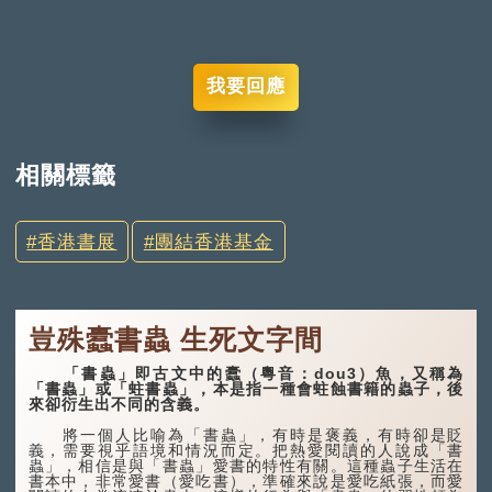
我要回應
相關標籤
香港書展
團結香港基金
豈殊蠹書蟲 生死文字間
「書蟲」即古文中的蠹（粵音：dou3）魚，又稱為
「書蟲」或「蛀書蟲」，本是指一種會蛀蝕書籍的蟲子，後
來卻衍生出不同的含義。
將一個人比喻為「書蟲」，有時是褒義，有時卻是貶
義，需要視乎語境和情況而定。把熱愛閱讀的人說成「書
蟲」，相信是與「書蟲」愛書的特性有關。這種蟲子生活在
書本中，非常愛書（愛吃書），準確來說是愛吃紙張，而愛