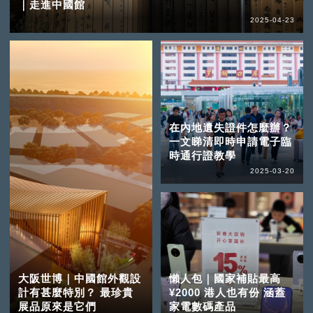
｜走進中國館
2025-04-23
在內地遺失證件怎麼辦？
一文睇清即時申請電子臨
時通行證教學
2025-03-20
大阪世博｜中國館外觀設
懶人包｜國家補貼最高
計有甚麼特別？ 最珍貴
¥2000 港人也有份 涵蓋
展品原來是它們
家電數碼產品