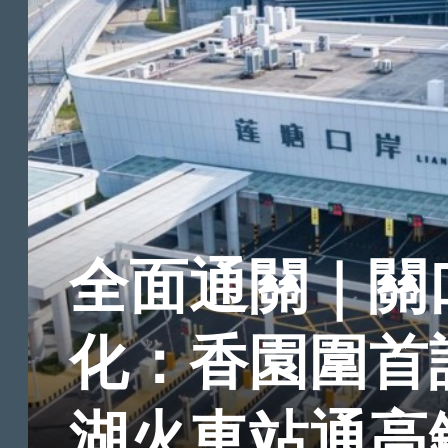
全面通關｜關
化：香園圍首
湖火車站通高