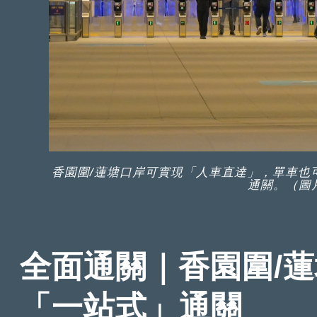
香園圍/蓮塘口岸可實現「人車直達」，單車也
通關。（圖片
全面通關｜香園圍/蓮
「一站式」通關