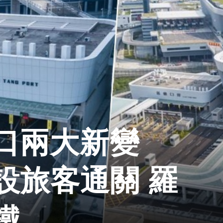
口兩大新變
設旅客通關 羅
鐵