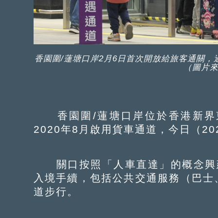
香園圍/蓮塘口岸2月6日首次開放給旅客通關，
（圖片來
香園圍/蓮塘口岸位於香港新界
2020年8月啟用貨車通道，今日（2
關口按照「人車直達」的概念興建
入境手續，包括公共交通服務（巴士
道步行。