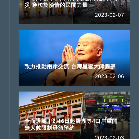
災 穿梭於險情的民間力量
2023-02-07
致力推動兩岸交流 台灣星雲大師圓寂
2023-02-06
全面通關｜2月6日起羅湖等4口岸重開
無人數限制毋須預約
2023-02-03