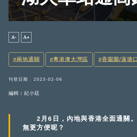
A-
A+
兩地通關
粵港澳大灣區
香園圍/蓮塘
刊登日期 : 2023-02-06
編輯︰紀小廷
2月6日，內地與香港全面通關。
無更方便呢？