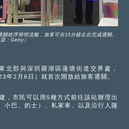
過關程序簡明流暢，旅客可在15分鐘左右完成通關。
源：Getty）
東北部與深圳羅湖區蓮塘街道交界處，
023年2月6日）就首次開放給旅客通關。
，市民可以用5種方式前往該站辦理出
、小巴、的士）、私家車、以及沿行人隧