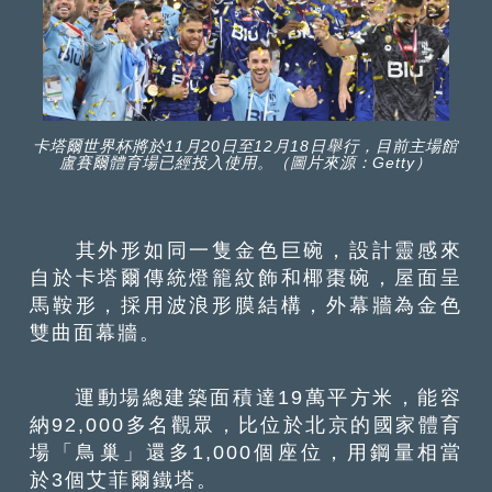
卡塔爾世界杯將於11月20日至12月18日舉行，目前主場館
盧賽爾體育場已經投入使用。（圖片來源：Getty）
其外形如同一隻金色巨碗，設計靈感來
自於卡塔爾傳統燈籠紋飾和椰棗碗，屋面呈
馬鞍形，採用波浪形膜結構，外幕牆為金色
雙曲面幕牆。
運動場總建築面積達19萬平方米，能容
納92,000多名觀眾，比位於北京的國家體育
場「鳥巢」還多1,000個座位，用鋼量相當
於3個艾菲爾鐵塔。