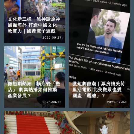
文化新三樣｜黑神話原神
風靡海外 打造中國文化
軟實力｜國產電子遊戲
2025-09-27
微短劇熱潮｜橫店變「豎
微短劇熱潮｜票房媲美荷
店」 劇集熱播如何推動
里活電影 北美觀眾也愛
產業發展？
國產「霸總」？
2025-09-13
2025-09-04