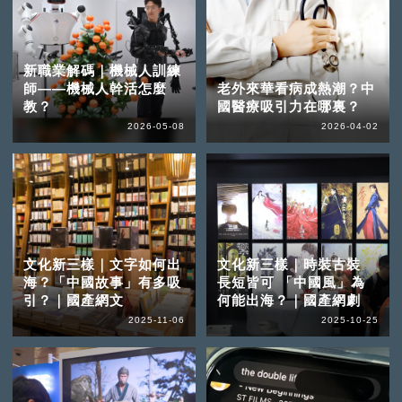
新職業解碼｜機械人訓練
師——機械人幹活怎麼
老外來華看病成熱潮？中
教？
國醫療吸引力在哪裏？
2026-05-08
2026-04-02
文化新三樣｜文字如何出
文化新三樣｜時裝古裝
海？「中國故事」有多吸
長短皆可 「中國風」為
引？｜國產網文
何能出海？｜國產網劇
2025-11-06
2025-10-25