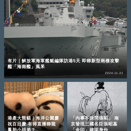
有片｜解放軍海軍艦艇編隊訪港5天 即睇新型兩棲攻擊
艦「海南艦」風釆
2024-11-21
港產大熊貓｜海洋公園慶
「內事不決問張昭」 南
祝百日慶 有得直播睇龍
京發現三國名臣張昭墓
鳳胎小姐弟？
「金印」確認身份