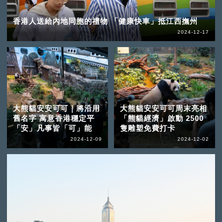
香港人送給內地同胞的禮物 「健康快車」抵江西撫州
2024-12-17
大熊貓安安可可｜將沿用
大熊貓安安可可周末亮相
舊名字 寓意香港穩定平
「熊貓經濟」啟動 2500
「安」凡事皆「可」能
隻雕塑免費打卡
2024-12-09
2024-12-02