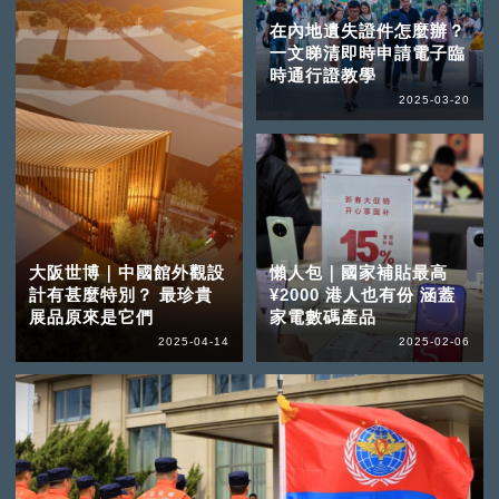
在內地遺失證件怎麼辦？
一文睇清即時申請電子臨
時通行證教學
2025-03-20
大阪世博｜中國館外觀設
懶人包｜國家補貼最高
計有甚麼特別？ 最珍貴
¥2000 港人也有份 涵蓋
展品原來是它們
家電數碼產品
2025-04-14
2025-02-06