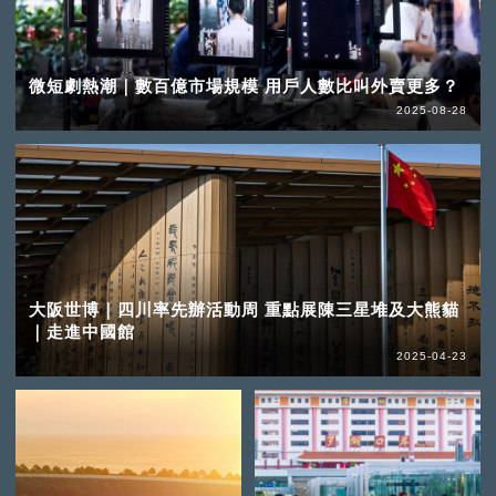
微短劇熱潮｜數百億市場規模 用戶人數比叫外賣更多？
2025-08-28
大阪世博｜四川率先辦活動周 重點展陳三星堆及大熊貓
｜走進中國館
2025-04-23