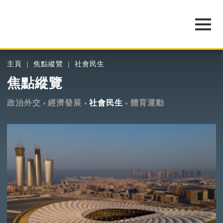
主頁
焦點縱覽
社會民生
焦點縱覽
政治外交
經濟發展
社會民生
體育運動