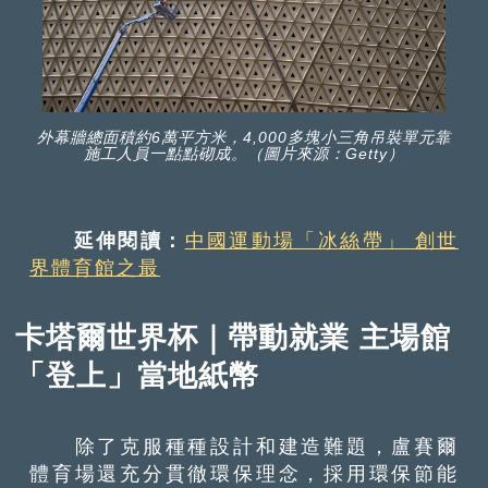
外幕牆總面積約6萬平方米，4,000多塊小三角吊裝單元靠
施工人員一點點砌成。（圖片來源：Getty）
延伸閱讀：
中國運動場「冰絲帶」 創世
界體育館之最
卡塔爾世界杯｜帶動就業 主場館
「登上」當地紙幣
除了克服種種設計和建造難題，盧賽爾
體育場還充分貫徹環保理念，採用環保節能