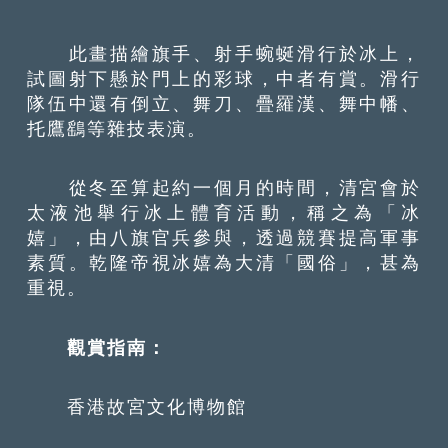
此畫描繪旗手、射手蜿蜒滑行於冰上，
試圖射下懸於門上的彩球，中者有賞。滑行
隊伍中還有倒立、舞刀、疊羅漢、舞中幡、
托鷹鷂等雜技表演。
從冬至算起約一個月的時間，清宮會於
太液池舉行冰上體育活動，稱之為「冰
嬉」，由八旗官兵參與，透過競賽提高軍事
素質。乾隆帝視冰嬉為大清「國俗」，甚為
重視。
觀賞指南：
香港故宮文化博物館