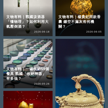
文物有料｜戰國汲酒器
文物有料｜楊貴妃同款香
「懂物理」？如何利用大
囊 鏤空不漏灰有何機
氣壓倒酒？
關？
2026-06-18
2026-06-05
文物有料｜一罐收納59個
餐具 戰國「收納神器」
有多強？
2026-05-26