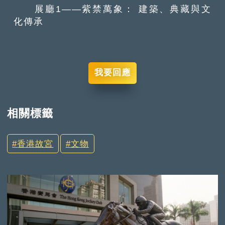
展廳1——紫禁萬象： 建築、典藏與文
化傳承
我要回應
相關標籤
香港故宮
文物