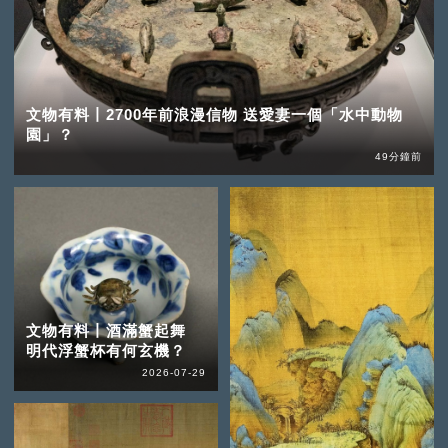
文物有料丨2700年前浪漫信物 送愛妻一個「水中動物
園」？
49分鐘前
文物有料丨酒滿蟹起舞
明代浮蟹杯有何玄機？
2026-07-29