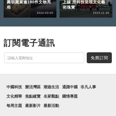
圓明園展逾190件文物亮
上線 用科技呈現文化藝
相
術瑰寶
2024-03-05
2023-11-30
訂閱電子通訊
免費訂閱
中國科技
樂活灣區
潮遊生活
通識中國
非凡人事
文化精華
焦點縱覽
名家觀點
國情專題
每周主題
最新影片
最新活動