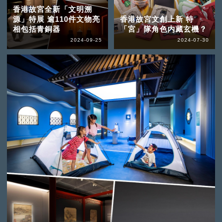
香港故宮全新「文明溯
源」特展 逾110件文物亮
香港故宮文創上新 特
相包括青銅器
「宮」隊角色内藏玄機？
2024-09-25
2024-07-30