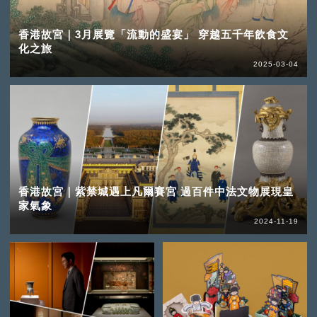
香港故宮｜3月展覽「流動的盛宴」 穿越五千年飲食文
化之旅
2025-03-04
香港故宮｜紫禁城遇上凡爾賽宮 過百件中法文物展現皇
家氣象
2024-11-19