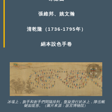
張維邦、姚文瀚
清乾隆（1736-1795年）
絹本設色手卷
冰場上，旗手和射手們間隔排列，盤旋滑行於冰上，隊伍蜿
蜒如龍形。（圖片來源：故宮博物院）