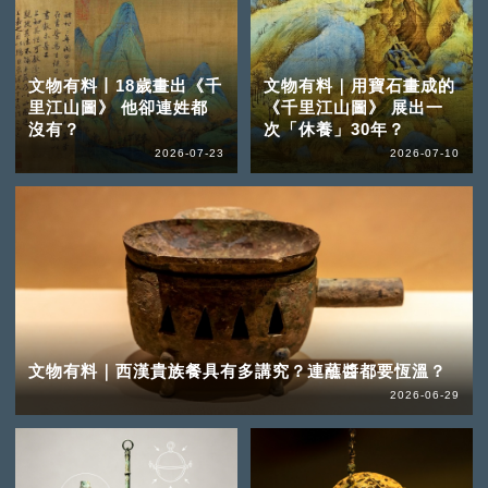
文物有料丨18歲畫出《千
文物有料｜用寶石畫成的
里江山圖》 他卻連姓都
《千里江山圖》 展出一
沒有？
次「休養」30年？
2026-07-23
2026-07-10
文物有料｜西漢貴族餐具有多講究？連蘸醬都要恆溫？
2026-06-29