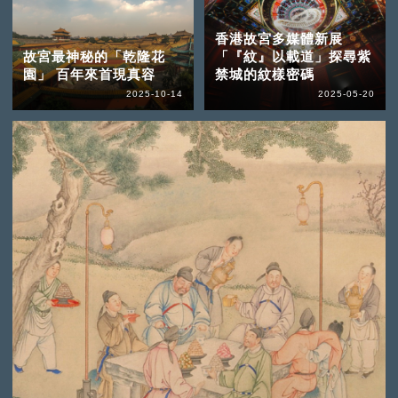
香港故宮多媒體新展
故宮最神秘的「乾隆花
「『紋』以載道」探尋紫
園」 百年來首現真容
禁城的紋樣密碼
2025-10-14
2025-05-20