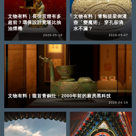
文物有料｜長信宮燈有多
文物有料｜青釉提梁倒灌
超前？環保設計竟堪比抽
壺「變魔術」 穿孔卻滴
油煙機
水不漏？
2026-05-19
2026-05-07
文物有料｜龍首青銅灶：2000年前的廚房黑科技
2026-04-16