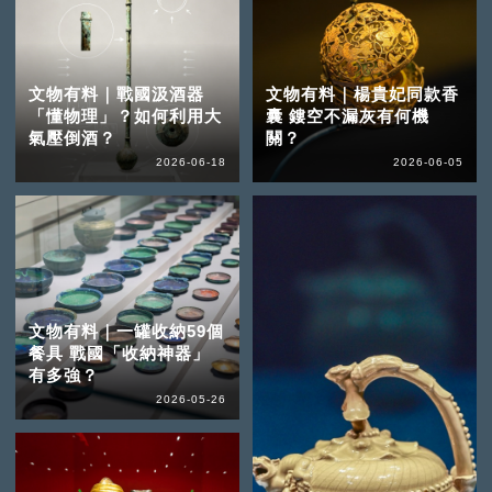
文物有料｜戰國汲酒器
文物有料｜楊貴妃同款香
「懂物理」？如何利用大
囊 鏤空不漏灰有何機
氣壓倒酒？
關？
2026-06-18
2026-06-05
文物有料｜一罐收納59個
餐具 戰國「收納神器」
有多強？
2026-05-26