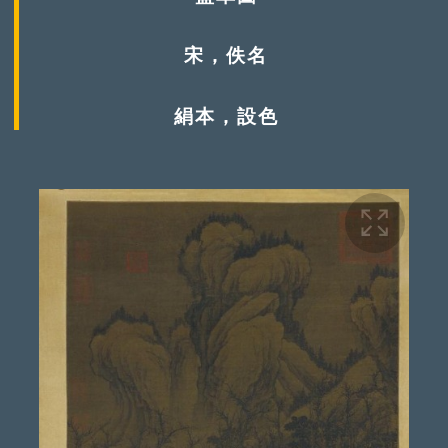
宋，佚名
絹本，設色