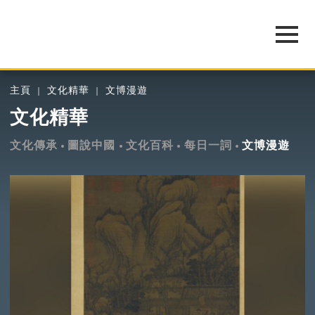
主頁
文化精華
文博漫遊
文化精華
文化傳承
圖說中國
文化百科
每日一詞
文博漫遊