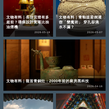
文物有料｜長信宮燈有多
文物有料｜青釉提梁倒灌
超前？環保設計竟堪比抽
壺「變魔術」 穿孔卻滴
油煙機
水不漏？
2026-05-19
2026-05-07
文物有料｜龍首青銅灶：2000年前的廚房黑科技
2026-04-16