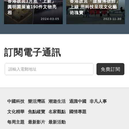
香港故宮3月底「上新」
香港故宮「虛擬博物館」
圓明園展逾190件文物亮
上線 用科技呈現文化藝
相
術瑰寶
2024-03-05
2023-11-30
訂閱電子通訊
免費訂閱
中國科技
樂活灣區
潮遊生活
通識中國
非凡人事
文化精華
焦點縱覽
名家觀點
國情專題
每周主題
最新影片
最新活動