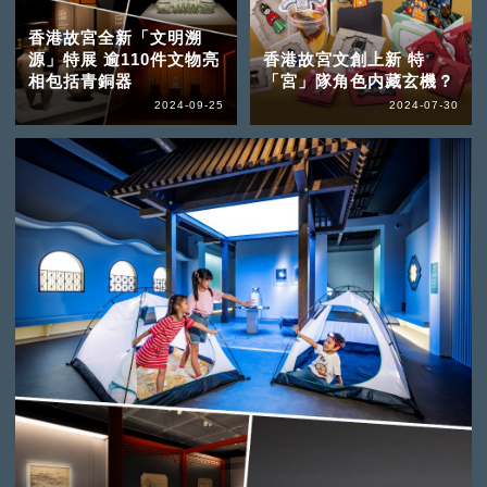
香港故宮全新「文明溯
源」特展 逾110件文物亮
香港故宮文創上新 特
相包括青銅器
「宮」隊角色内藏玄機？
2024-09-25
2024-07-30