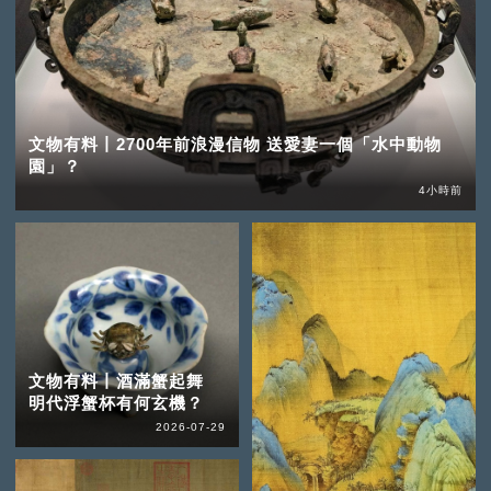
文物有料丨2700年前浪漫信物 送愛妻一個「水中動物
園」？
4小時前
文物有料丨酒滿蟹起舞
明代浮蟹杯有何玄機？
2026-07-29