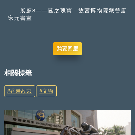
展廳8——國之瑰寶：故宮博物院藏晉唐
宋元書畫
我要回應
相關標籤
香港故宮
文物