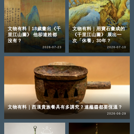
文物有料丨18歲畫出《千
文物有料｜用寶石畫成的
里江山圖》 他卻連姓都
《千里江山圖》 展出一
沒有？
次「休養」30年？
2026-07-23
2026-07-10
文物有料｜西漢貴族餐具有多講究？連蘸醬都要恆溫？
2026-06-29