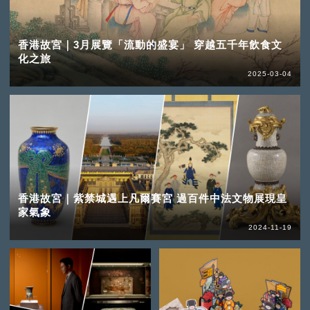
香港故宮｜3月展覽「流動的盛宴」 穿越五千年飲食文
化之旅
2025-03-04
香港故宮｜紫禁城遇上凡爾賽宮 過百件中法文物展現皇
家氣象
2024-11-19