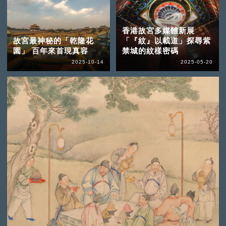
香港故宮多媒體新展
故宮最神秘的「乾隆花
「『紋』以載道」探尋紫
園」 百年來首現真容
禁城的紋樣密碼
2025-10-14
2025-05-20