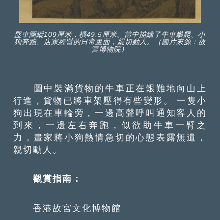
盤車圖縱109厘米，橫49.5厘米。當中描繪了牛車攀爬、小
狗奔跑、店家經營的日常畫面，親切動人。（圖片來源：故
宮博物院）
圖中裝滿貨物的牛車正在艱難地向山上
行進，貨物已將車架壓得有些變形。 一隻小
狗出現在車輪旁，一邊高聲呼叫通知客人的
到來，一邊左右奔跑，似欲助牛車一臂之
力，畫家將小狗熱情急切的心態表露無遺，
親切動人。
觀賞指南：
香港故宮文化博物館