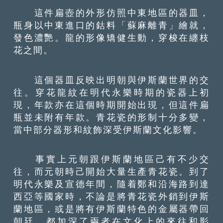
這件扁壺的外形仿照中東地區的器皿，
瓶身以中東進口的鈷料「蘇麻離青」繪就，
發色濃艷。龍的形像矯健生動，穿梭在纏枝
花之間。
這個器皿反映出明朝與伊斯蘭世界的交
往。穿花龍紋在明代永樂時期的瓷器上初
現，年款亦在這個時期開始出現，但這件扁
瓶並未附有年款。青花瓷的形制十分多變，
當中部分器形和紋飾深受伊斯蘭文化影響。
事實上元朝跟伊斯蘭地區己有不少交
往，而元朝時己開始大量生產青花瓷。到了
明代永樂及宣德年間，隨着鄭和沿海路到達
西亞等國家時，不論是將青花瓷外銷到伊斯
蘭地區，或是將有伊斯蘭特色的金屬器帶回
朝廷，都加深了兩者在文化上的來往和影