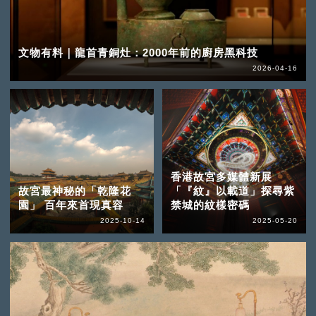
文物有料｜龍首青銅灶：2000年前的廚房黑科技
2026-04-16
香港故宮多媒體新展
故宮最神秘的「乾隆花
「『紋』以載道」探尋紫
園」 百年來首現真容
禁城的紋樣密碼
2025-10-14
2025-05-20