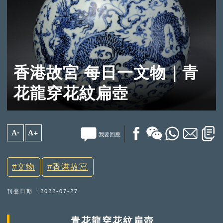
香港故宮 每日一文物｜青
花龍穿花紋扁壺
A-
A+
我要回應
文物
香港故宮
刊登日期 : 2022-07-27
青花龍穿花紋扁壺