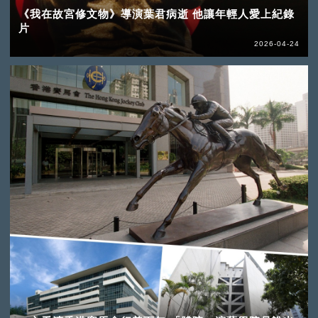
《我在故宮修文物》導演葉君病逝 他讓年輕人愛上紀錄
片
2026-04-24