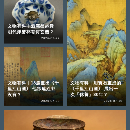
文物有料丨酒滿蟹起舞
明代浮蟹杯有何玄機？
2026-07-29
文物有料丨18歲畫出《千
文物有料｜用寶石畫成的
里江山圖》 他卻連姓都
《千里江山圖》 展出一
沒有？
次「休養」30年？
2026-07-23
2026-07-10