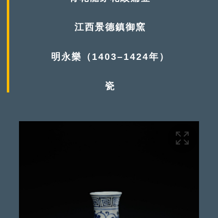
江西景德鎮御窯
明永樂（1403–1424年）
瓷