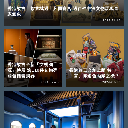
香港故宮｜紫禁城遇上凡爾賽宮 過百件中法文物展現皇
家氣象
2024-11-19
香港故宮全新「文明溯
源」特展 逾110件文物亮
香港故宮文創上新 特
相包括青銅器
「宮」隊角色内藏玄機？
2024-09-25
2024-07-30