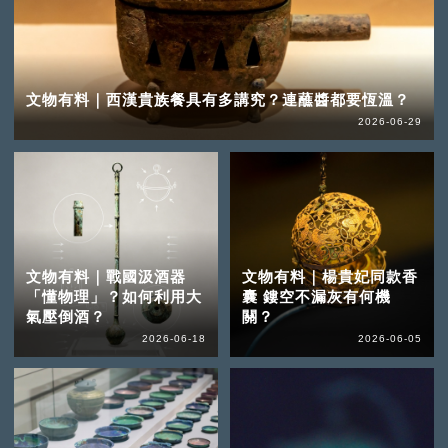
文物有料｜西漢貴族餐具有多講究？連蘸醬都要恆溫？
2026-06-29
文物有料｜戰國汲酒器
文物有料｜楊貴妃同款香
「懂物理」？如何利用大
囊 鏤空不漏灰有何機
氣壓倒酒？
關？
2026-06-18
2026-06-05