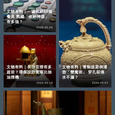
文物有料｜一罐收納59個
餐具 戰國「收納神器」
有多強？
2026-05-26
文物有料｜長信宮燈有多
文物有料｜青釉提梁倒灌
超前？環保設計竟堪比抽
壺「變魔術」 穿孔卻滴
油煙機
水不漏？
2026-05-19
2026-05-07