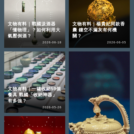
文物有料｜戰國汲酒器
文物有料｜楊貴妃同款香
「懂物理」？如何利用大
囊 鏤空不漏灰有何機
氣壓倒酒？
關？
2026-06-18
2026-06-05
文物有料｜一罐收納59個
餐具 戰國「收納神器」
有多強？
2026-05-26