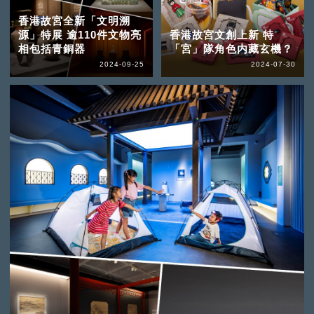
香港故宮全新「文明溯
源」特展 逾110件文物亮
香港故宮文創上新 特
相包括青銅器
「宮」隊角色内藏玄機？
2024-09-25
2024-07-30