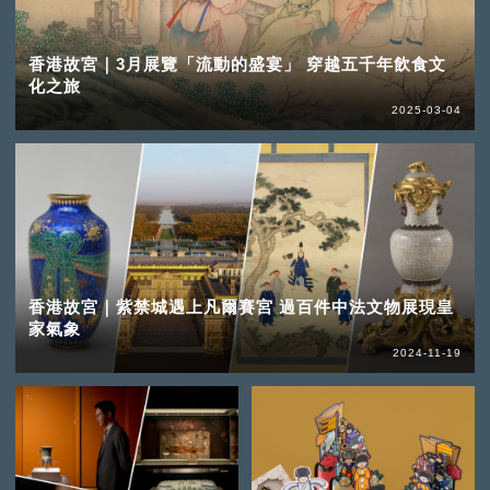
香港故宮｜3月展覽「流動的盛宴」 穿越五千年飲食文
化之旅
2025-03-04
香港故宮｜紫禁城遇上凡爾賽宮 過百件中法文物展現皇
家氣象
2024-11-19