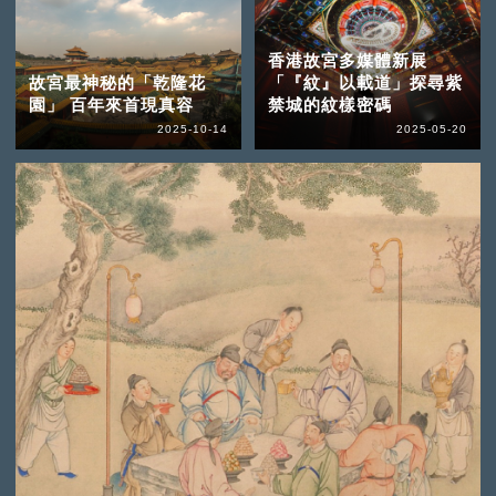
香港故宮多媒體新展
故宮最神秘的「乾隆花
「『紋』以載道」探尋紫
園」 百年來首現真容
禁城的紋樣密碼
2025-10-14
2025-05-20