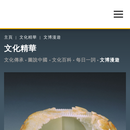
主頁
文化精華
文博漫遊
文化精華
文化傳承
圖說中國
文化百科
每日一詞
文博漫遊