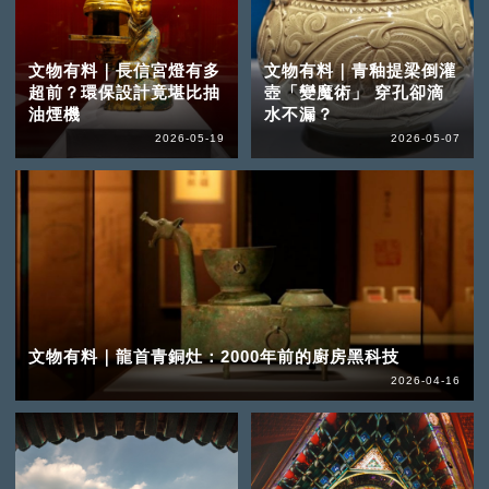
文物有料｜長信宮燈有多
文物有料｜青釉提梁倒灌
超前？環保設計竟堪比抽
壺「變魔術」 穿孔卻滴
油煙機
水不漏？
2026-05-19
2026-05-07
文物有料｜龍首青銅灶：2000年前的廚房黑科技
2026-04-16