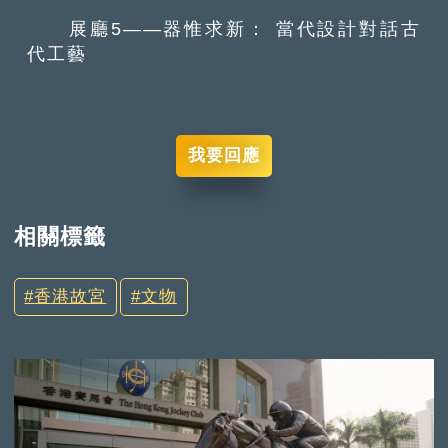
展廳5——器惟求新： 當代設計對話古
代工藝
我要回應
相關標籤
香港故宮
文物