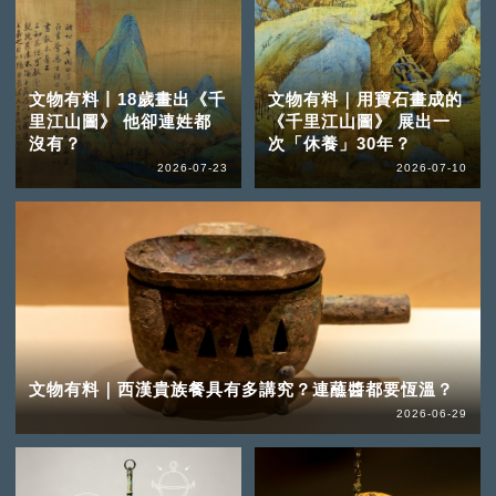
文物有料丨18歲畫出《千
文物有料｜用寶石畫成的
里江山圖》 他卻連姓都
《千里江山圖》 展出一
沒有？
次「休養」30年？
2026-07-23
2026-07-10
文物有料｜西漢貴族餐具有多講究？連蘸醬都要恆溫？
2026-06-29