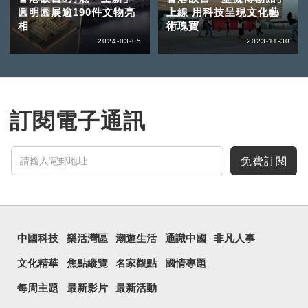
圓明園展逾190件文物亮
上線 用科技呈現文化藝
相
術瑰寶
2024-03-05
2023-11-30
訂閱電子通訊
免費訂閱
中國科技
樂活灣區
潮遊生活
通識中國
非凡人事
文化精華
焦點縱覽
名家觀點
國情專題
每周主題
最新影片
最新活動