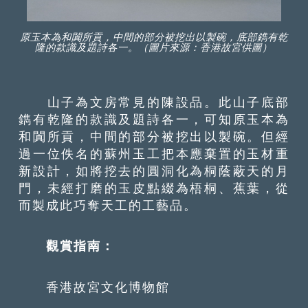
原玉本為和闐所貢，中間的部分被挖出以製碗，底部鐫有乾
隆的款識及題詩各一。（圖片來源：香港故宮供圖）
山子為文房常見的陳設品。此山子底部
鐫有乾隆的款識及題詩各一，可知原玉本為
和闐所貢，中間的部分被挖出以製碗。但經
過一位佚名的蘇州玉工把本應棄置的玉材重
新設計，如將挖去的圓洞化為桐蔭蔽天的月
門，未經打磨的玉皮點綴為梧桐、蕉葉，從
而製成此巧奪天工的工藝品。
觀賞指南：
香港故宮文化博物館