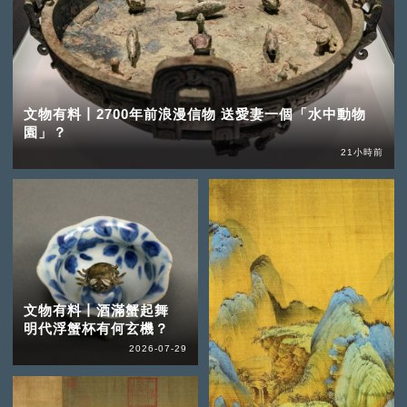
文物有料丨2700年前浪漫信物 送愛妻一個「水中動物
園」？
21小時前
文物有料丨酒滿蟹起舞
明代浮蟹杯有何玄機？
2026-07-29