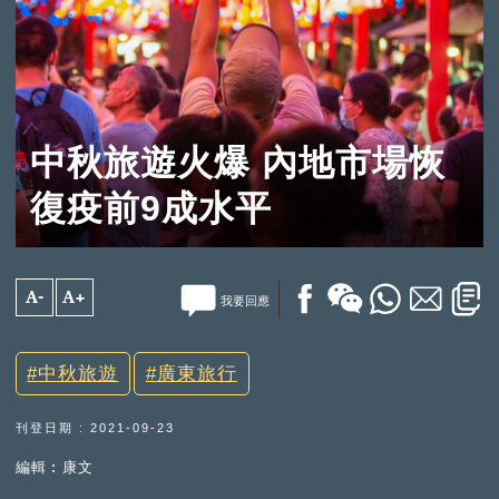
中秋旅遊火爆 內地市場恢
復疫前9成水平
A-
A+
我要回應
中秋旅遊
廣東旅行
刊登日期 : 2021-09-23
編輯︰康文