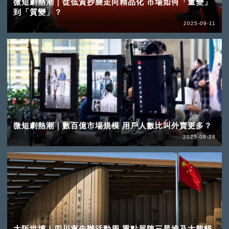
微短劇熱潮｜從低質抄襲走向精品化 市場如何「量變」
到「質變」？
2025-09-11
微短劇熱潮｜數百億市場規模 用戶人數比叫外賣更多？
2025-08-28
大阪世博｜四川率先辦活動周 重點展陳三星堆及大熊貓