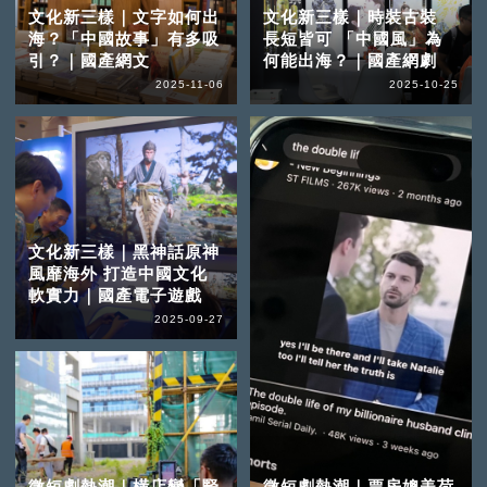
文化新三樣｜文字如何出
文化新三樣｜時裝古裝
海？「中國故事」有多吸
長短皆可 「中國風」為
引？｜國產網文
何能出海？｜國產網劇
2025-11-06
2025-10-25
文化新三樣｜黑神話原神
風靡海外 打造中國文化
軟實力｜國產電子遊戲
2025-09-27
微短劇熱潮｜橫店變「豎
微短劇熱潮｜票房媲美荷