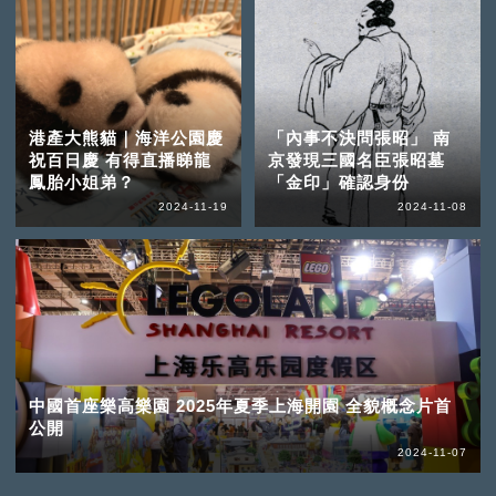
港產大熊貓｜海洋公園慶
「內事不決問張昭」 南
祝百日慶 有得直播睇龍
京發現三國名臣張昭墓
鳳胎小姐弟？
「金印」確認身份
2024-11-19
2024-11-08
中國首座樂高樂園 2025年夏季上海開園 全貌概念片首
公開
2024-11-07