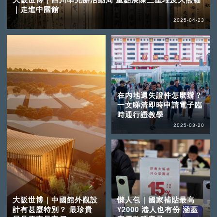
｜走進中國館
2025-04-23
在內地遺失證件怎麼辦？
一文睇清即時申請電子臨
時通行證教學
2025-03-20
大阪世博｜中國館外觀設
懶人包｜國家補貼最高
計有甚麼特別？ 最珍貴
¥2000 港人也有份 涵蓋