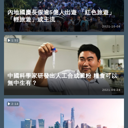
內地國慶長假逾5億人出遊 「紅色旅遊」
「輕旅遊」成主流
2021-10-08
1:51
中國科學家研發出人工合成澱粉 糧食可以
無中生有？
2021-09-24
2:14