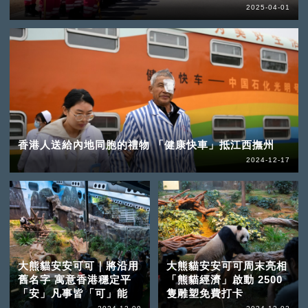
2025-04-01
香港人送給內地同胞的禮物 「健康快車」抵江西撫州
2024-12-17
大熊貓安安可可｜將沿用
大熊貓安安可可周末亮相
舊名字 寓意香港穩定平
「熊貓經濟」啟動 2500
「安」凡事皆「可」能
隻雕塑免費打卡