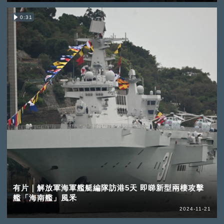
0:31
有片｜解放軍海軍艦艇編隊訪港5天 即睇新型兩棲攻擊
艦「海南艦」風釆
2024-11-21