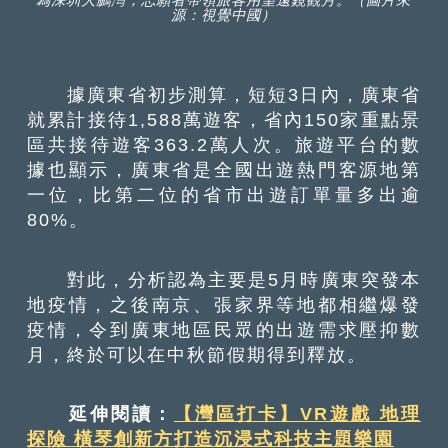
為深圳大鵬灣，志願者帶領旅客用望遠鏡觀月。（圖片來
源：視覺中國）
據廣東省初步測算，短短3日內，廣東省
就累計接待1,588萬遊客，省內150家重點景
區共接待遊客363.2萬人次。旅遊平台的數
據也顯示，廣東省是全國出遊熱門客源地第
一位，比第二位的省市出遊訂單量多出逾
80%。
對此，分析認為主要是5月時廣東突發本
地疫情，之後南京、張家界等地都相繼爆發
疫情，令到廣東地區民眾的出遊需求壓抑數
月，終於可以在中秋節假期得到釋放。
延伸閱讀：
【灣區打卡】VR遊戲 地理
探險 橫琴創新方打造沉浸式科技主題樂園