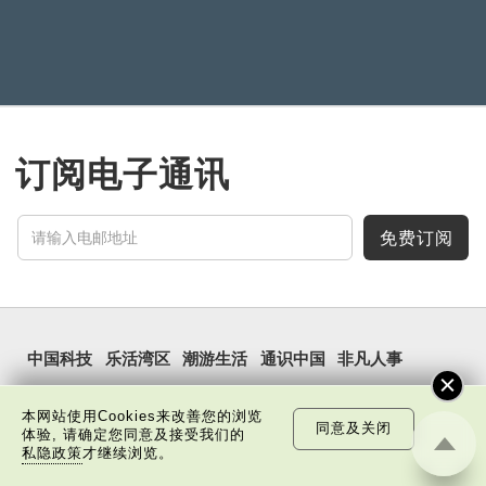
单霁翔
订阅电子通讯
免费订阅
中国科技
乐活湾区
潮游生活
通识中国
非凡人事
文化精华
焦点纵览
名家观点
国情专题
本网站使用Cookies来改善您的浏览
同意及关闭
体验, 请确定您同意及接受我们的
每周主题
最新影片
最新活动
私隐政策
才继续浏览。