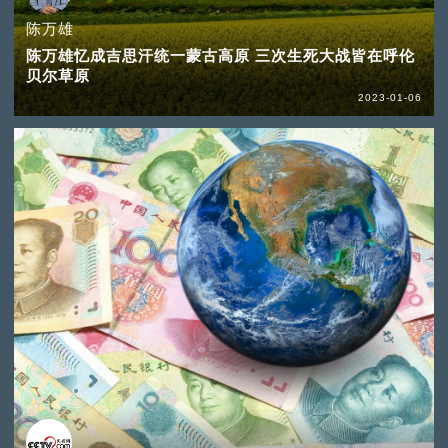
陈万雄
陈万雄忆成吉思汗统一蒙古高原 三次生死大战皆在呼伦
贝尔草原
2023-01-06