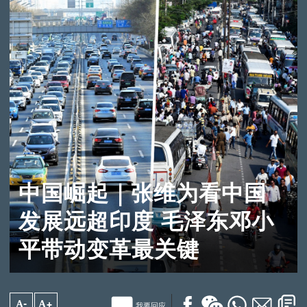
中国崛起｜张维为看中国
发展远超印度 毛泽东邓小
平带动变革最关键
A-
A+
我要回应