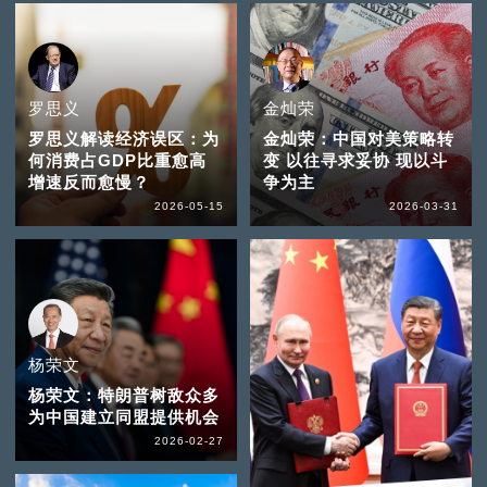
罗思义
金灿荣
罗思义解读经济误区：为
金灿荣：中国对美策略转
何消费占GDP比重愈高
变 以往寻求妥协 现以斗
增速反而愈慢？
争为主
2026-05-15
2026-03-31
杨荣文
杨荣文：特朗普树敌众多
为中国建立同盟提供机会
2026-02-27