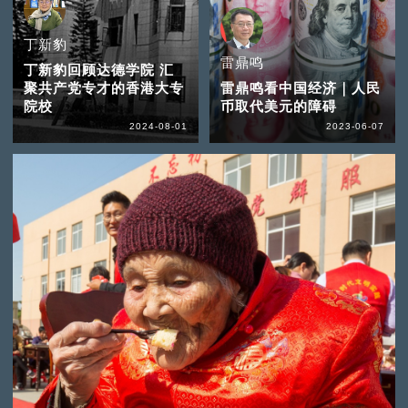
丁新豹
雷鼎鸣
丁新豹回顾达德学院 汇
聚共产党专才的香港大专
雷鼎鸣看中国经济｜人民
院校
币取代美元的障碍
2024-08-01
2023-06-07