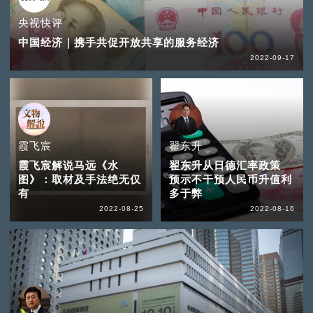
央视快评
中国经济｜携手共促开放共享的服务经济
2022-09-17
霞飞宸
翟东升
霞飞宸解说马远《水
翟东升从日德汇率政策
图》：取材及手法绝无仅
预示不干预人民币升值利
有
多于弊
2022-08-25
2022-08-16