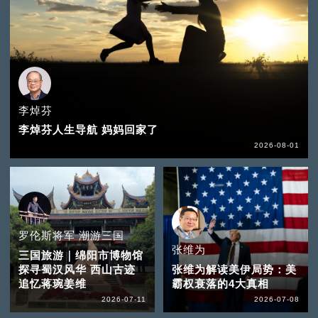
李焯芬
李焯芬人生导航 妈妈回家了
2026-08-01
罗伦斯将军 潮游三国
张维为
三国旅游｜绵阳市博物馆
探寻蜀汉风华 西山古迹
张维为解读美伊局势：美
追忆蒋琬姜维
霸权衰落的4大真相
2026-07-11
2026-07-08