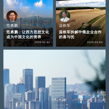
范勇鹏
温铁军
范勇鹏：让西方思想文化
温铁军拆解中俄农业合作
成为中国文化的营养
的喜与忧
2026-01-31
2025-03-06