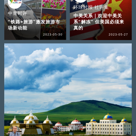
环球时报 社评集
中青时评
中美关系｜欢迎中美关
“铁路+旅游”激发旅游市
系“解冻” 但美国必须来
场新动能
真的
2023-05-30
2023-05-27