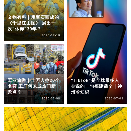
文物有料｜用宝石画成的
《千里江山图》 展出一
次“休养”30年？
2026-07-10
工业旅游｜上万人抢20个
“TikTok”是全球最多人
名额 工厂何以成热门新
会说的一句福建话？｜神
景点？
州冷知识
2026-07-08
2026-07-03