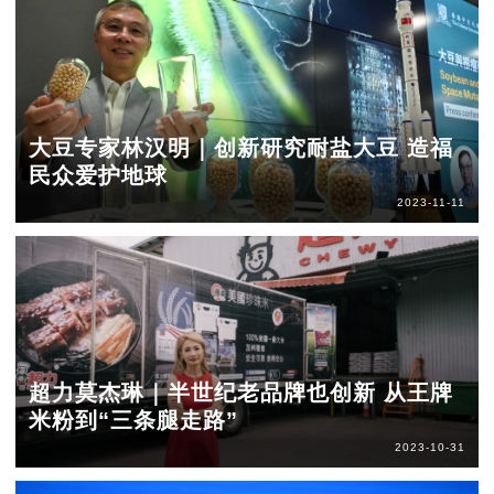
大豆专家林汉明｜创新研究耐盐大豆 造福
民众爱护地球
2023-11-11
超力莫杰琳｜半世纪老品牌也创新 从王牌
米粉到“三条腿走路”
2023-10-31