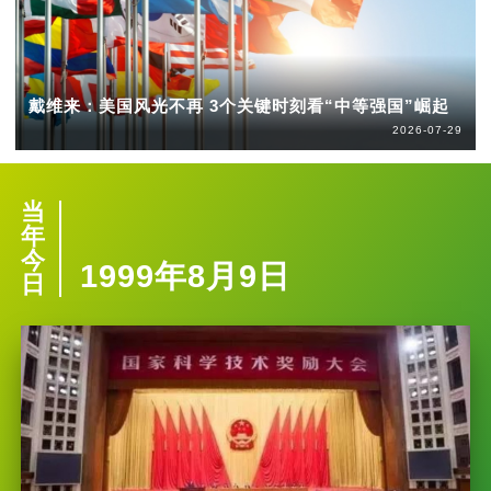
戴维来：美国风光不再 3个关键时刻看“中等强国”崛起
2026-07-29
当
年
今
1999年8月9日
日