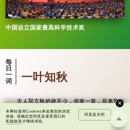
中国设立国家最高科学技术奖
每
日
一叶知秋
一
词
古人写立秋的诗不少，但有一首，后来常与
成语“一叶知秋”拉上关系。你知道是哪一首吗？
本网站使用Cookies来改善您的浏览
同意及关闭
体验, 请确定您同意及接受我们的
这首就是宋·刘翰的《立秋》：
私隐政策
才继续浏览。