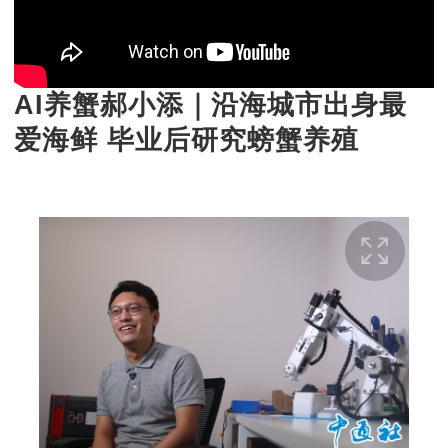
AI养蟹郝小添｜沿海城市出身最
爱海鲜 毕业后研究螃蟹养殖