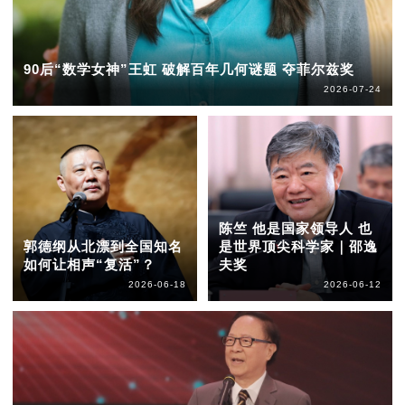
90后“数学女神”王虹 破解百年几何谜题 夺菲尔兹奖
2026-07-24
陈竺 他是国家领导人 也
郭德纲从北漂到全国知名
是世界顶尖科学家｜邵逸
如何让相声“复活”？
夫奖
2026-06-18
2026-06-12