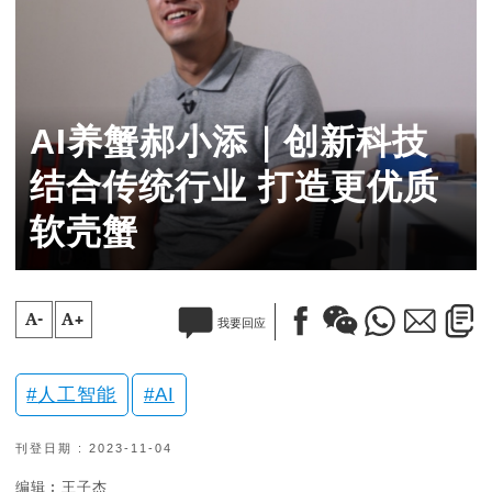
AI养蟹郝小添｜创新科技
结合传统行业 打造更优质
软壳蟹
A-
A+
我要回应
人工智能
AI
刊登日期 : 2023-11-04
编辑︰王子杰