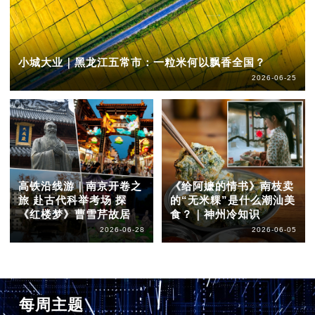
小城大业｜黑龙江五常市：一粒米何以飘香全国？
2026-06-25
高铁沿线游｜南京开卷之
《给阿嬷的情书》南枝卖
旅 赴古代科举考场 探
的“无米粿”是什么潮汕美
《红楼梦》曹雪芹故居
食？｜神州冷知识
2026-06-28
2026-06-05
每周主题