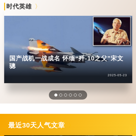
时代英雄
国产战机一战成名 怀缅“歼-10之父”宋文
骢
2025-05-23
最近30天人气文章