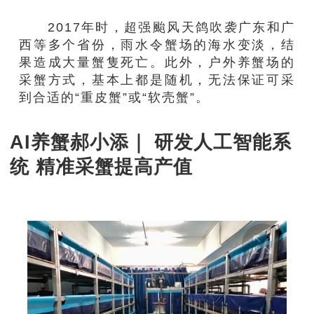
2017年时，超强颱风天鸽吹袭广东和广
西等多个省份，雨水令蟹场的海水变淡，结
果造成大量蟹隻死亡。此外，户外养蟹场的
采蟹方式，基本上都是随机，无法保证可采
到合适的“重皮蟹”或“软壳蟹”。
AI养蟹郝小添｜ 研发人工智能系
统 精准采蟹提高产值