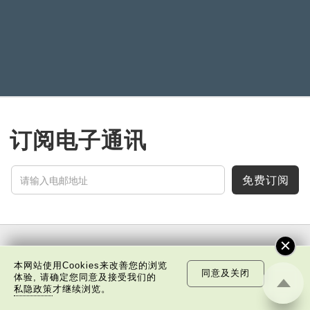
订阅电子通讯
免费订阅
中国科技
乐活湾区
潮游生活
通识中国
非凡人事
本网站使用Cookies来改善您的浏览
同意及关闭
体验, 请确定您同意及接受我们的
文化精华
焦点纵览
名家观点
国情专题
私隐政策
才继续浏览。
每周主题
最新影片
最新活动