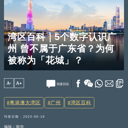
湾区百科｜5个数字认识广
州 曾不属于广东省？为何
被称为「花城」？
A-
A+
我要回应
粤港澳大湾区
广州
湾区百科
刊登日期 : 2023-06-18
编辑︰闻华