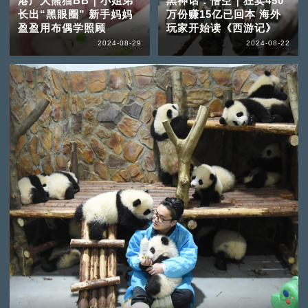
港产大熊猫BB｜小姐弟
黑神话：悟空｜狂卖450
长出“黑眼圈” 新手妈妈
万份赚15亿已回本 海外
盈盈用布偶学照顾
玩家开始读《西游记》
2024-08-29
2024-08-22