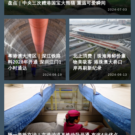
盘点｜中央三次赠港国宝大熊猫 重温可爱瞬间
2024-07-03
粤港澳大湾区｜深江铁路
北上消费｜珠海海鲜价廉
料2028年开通 深圳江门1
物美吸客 港珠澳大桥口
小时通达
岸再刷新纪录
2024-06-19
2024-06-13
睡一觉抵京沪！京港沪港高铁动卧开通 有这4大优点