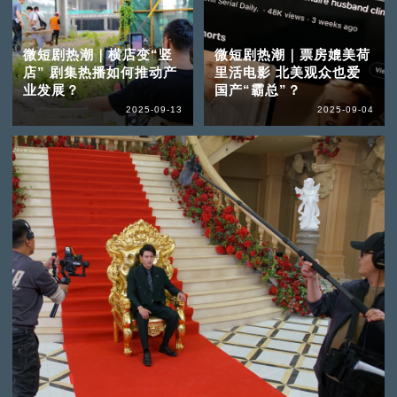
微短剧热潮｜横店变“竖
微短剧热潮｜票房媲美荷
店” 剧集热播如何推动产
里活电影 北美观众也爱
业发展？
国产“霸总”？
2025-09-13
2025-09-04