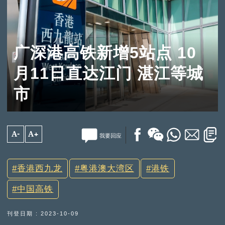
广深港高铁新增5站点 10
月11日直达江门 湛江等城
市
A-
A+
我要回应
香港西九龙
粤港澳大湾区
港铁
中国高铁
刊登日期 : 2023-10-09