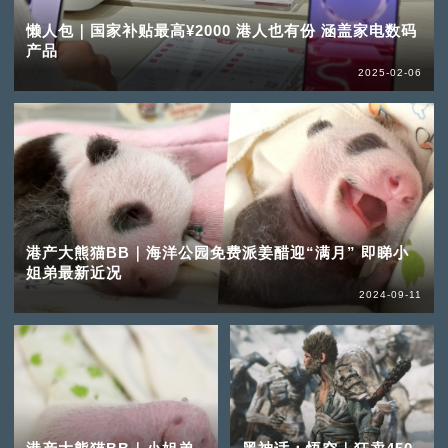
懒人包｜国家补贴最高¥2000 港人也有份 涵盖家电数码
产品
2025-02-06
港产大熊猫BB｜海洋公园免费派姜醋迎“满月” 即睇小
姐弟最新近况
2024-09-11