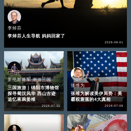
李焯芬
李焯芬人生导航 妈妈回家了
2026-08-01
罗伦斯将军 潮游三国
张维为
三国旅游｜绵阳市博物馆
探寻蜀汉风华 西山古迹
张维为解读美伊局势：美
追忆蒋琬姜维
霸权衰落的4大真相
2026-07-11
2026-07-08