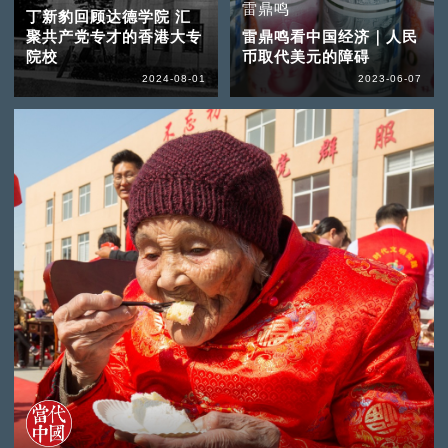
雷鼎鸣
丁新豹回顾达德学院 汇
聚共产党专才的香港大专
雷鼎鸣看中国经济｜人民
院校
币取代美元的障碍
2024-08-01
2023-06-07