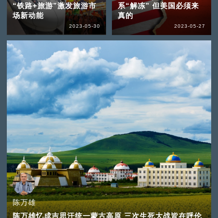
“铁路+旅游”激发旅游市
系“解冻” 但美国必须来
场新动能
真的
2023-05-30
2023-05-27
陈万雄
陈万雄忆成吉思汗统一蒙古高原 三次生死大战皆在呼伦