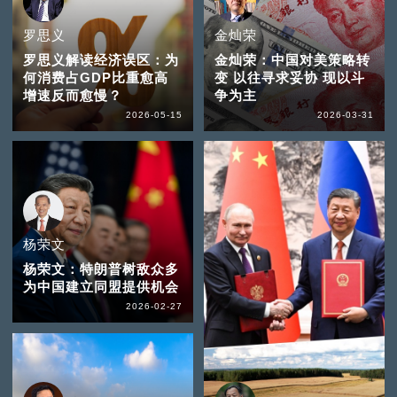
罗思义
金灿荣
罗思义解读经济误区：为
金灿荣：中国对美策略转
何消费占GDP比重愈高
变 以往寻求妥协 现以斗
增速反而愈慢？
争为主
2026-05-15
2026-03-31
杨荣文
杨荣文：特朗普树敌众多
为中国建立同盟提供机会
2026-02-27