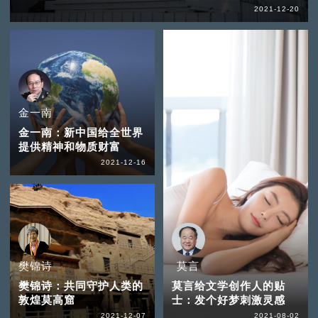
2021-12-20
金一南
金一南：新中国给全世界
提供精神和物质财富
2021-12-16
樊锦诗
莫言
樊锦诗：共同守护人类的
莫言给文学创作人的贴
敦煌莫高窟
士：发个好梦刺激灵感
2021-12-07
2021-08-02