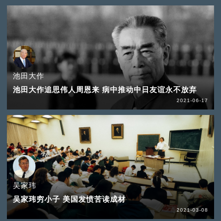
池田大作
池田大作追思伟人周恩来 病中推动中日友谊永不放弃
2021-06-17
吴家玮
吴家玮穷小子 美国发愤苦读成材
2021-03-08