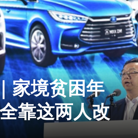
｜家境贫困年
 全靠这两人改