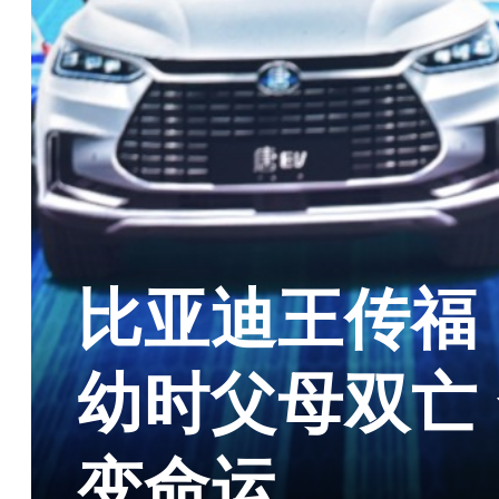
比亚迪王传福
幼时父母双亡
变命运