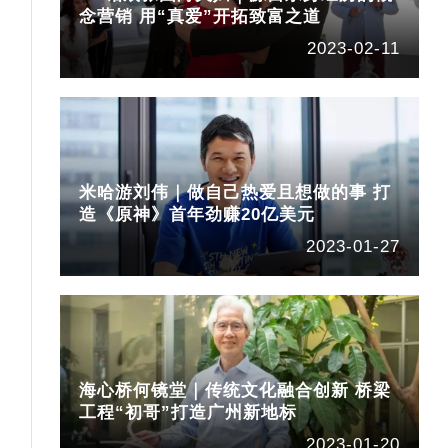
念营销 用“真爱”开拓致富之道
2023-02-11
米哈游刘伟｜做自己热爱且想做的事 打
造《原神》首年劲赚20亿美元
2023-01-27
海心桥何镜堂｜传统文化融合创新 桥梁
工程“初哥”打造广州新地标
2023-01-20