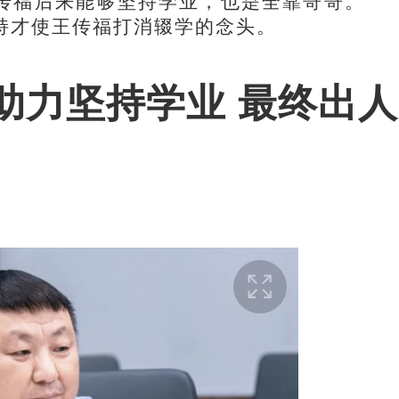
传福后来能够坚持学业，也是全靠哥哥。
持才使王传福打消辍学的念头。
助力坚持学业 最终出人