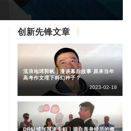
创新先锋文章
流浪地球郭帆｜漫谈幕后故事 原来当年
高考作文埋下科幻种子？
2023-02-18
DR钻戒张国涛夫妇｜源自亲身经历的概