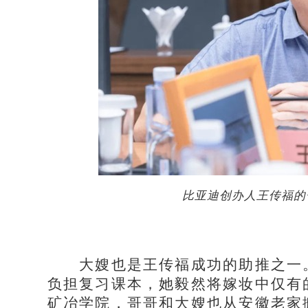
比亚迪创办人王传福的
大嫂也是王传福成功的助推之一。
负担复习课本，她毅然将嫁妆中仅有
矿冶学院，哥哥和大嫂也从安徽老家