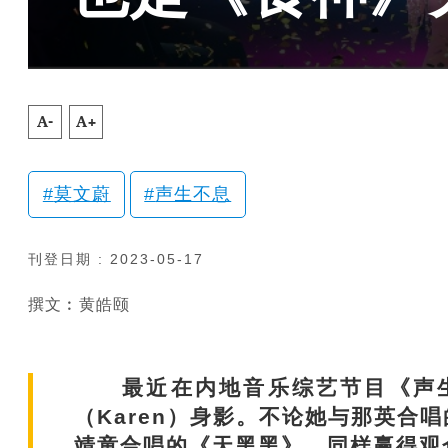
A-
A+
莫文蔚
声生不息
刊登日期 : 2023-05-17
撰文︰黄皓颐
最近在内地音乐综艺节目《声生
（Karen）身影。不论她与那英合
靖童合唱的《天黑黑》，同样赢得观