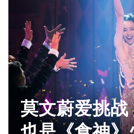
莫文蔚爱挑战
也是《食神》