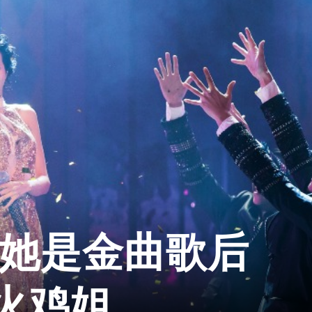
 她是金曲歌后
火鸡姐