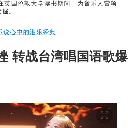
在英国伦敦大学读书期间，为音乐人雷颂
发掘。
诉说心中的港乐经典
挫 转战台湾唱国语歌