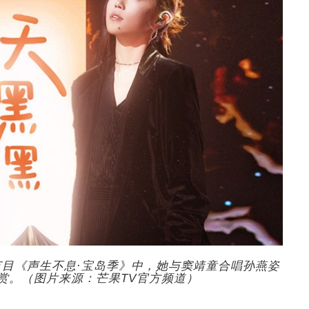
目《声生不息·宝岛季》中，她与窦靖童合唱孙燕姿
赏。（图片来源：芒果TV官方频道）