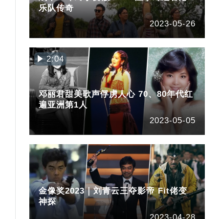
乐队传奇
2023-05-26
2:04
邓丽君甜美歌声俘虏人心 70、80年代红
遍亚洲第1人
2023-05-05
金像奖2023｜刘青云三夺影帝 Fit佬变
神探
2023-04-28