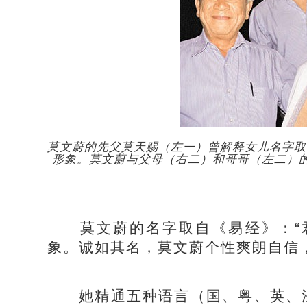
莫文蔚的先父莫天赐（左一）曾解释女儿名字取
形象。莫文蔚与父母（右二）和哥哥（左二）
莫文蔚的名字取自《易经》：“君
象。诚如其名，莫文蔚个性爽朗自信
她精通五种语言（国、粤、英、法