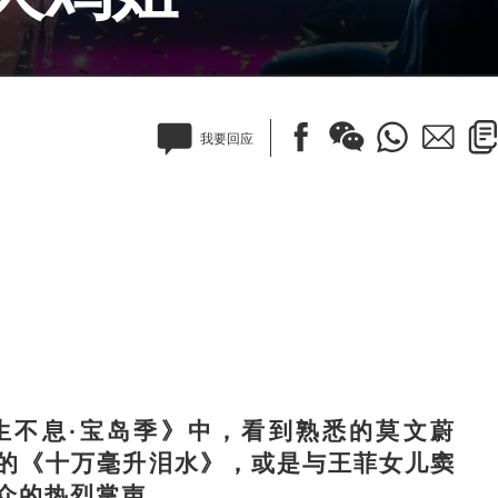
我要回应
不息·宝岛季》中，看到熟悉的莫文蔚
唱的《十万毫升泪水》，或是与王菲女儿窦
众的热烈掌声。