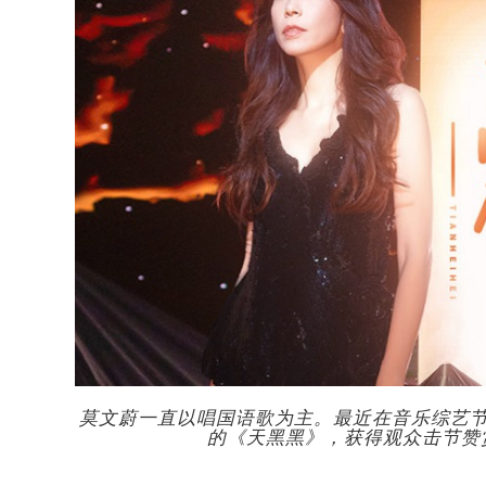
莫文蔚一直以唱国语歌为主。最近在音乐综艺节
的《天黑黑》，获得观众击节赞