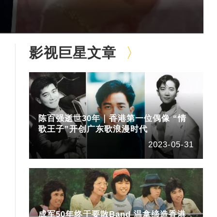
影视巨星文章
陈百强逝世30年｜香港第一位偶像 “情
歌王子”开创广东歌浪漫时代
2023-05-31
成军50年终于要散Band 温拿缔造香港