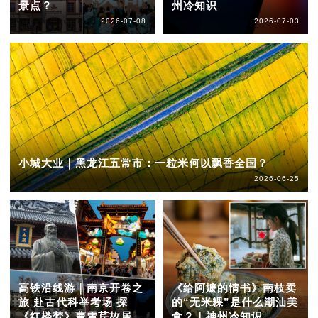
景点？
州冷知识
2026-07-08
2026-07-03
小城大业｜黑龙江五常市：一粒米何以飘香全国？
2026-06-25
高铁沿线游｜南京开卷之
《给阿嬷的情书》南枝卖
旅 赴古代科举考场 探
的“无米粿”是什么潮汕美
《红楼梦》曹雪芹故居
食？｜神州冷知识