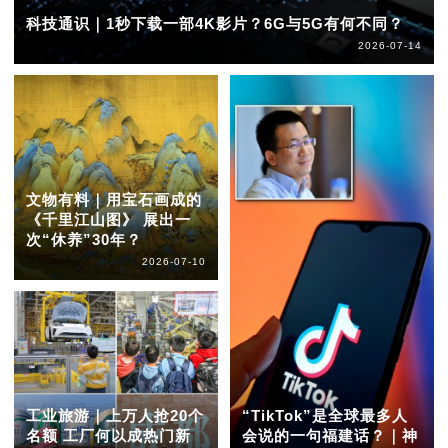
科技通识｜1秒下载一部4K影片？6G与5G有何不同？
2026-07-14
文物有料｜用宝石画成的
《千里江山图》 展出一
次“休养”30年？
2026-07-10
工业旅游｜上万人抢20个
“TikTok”是全球最多人
名额 工厂何以成热门新
会说的一句福建话？｜神