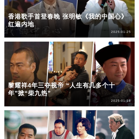
香港歌手首登春晚 张明敏《我的中国心》
红遍内地
2025-01-25
黎耀祥4年三夺视帝 “人生有几多个十
年”掀“柴九热”
2025-01-18