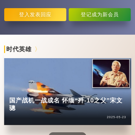
登入
发表回应
登记
成为新会员
时代英雄
国产战机一战成名 怀缅“歼-10之父”宋文
骢
2025-05-23