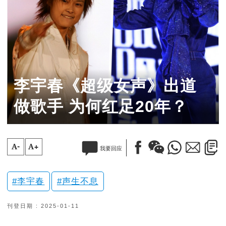
李宇春《超级女声》出道
做歌手 为何红足20年？
A-
A+
我要回应
李宇春
声生不息
刊登日期 : 2025-01-11