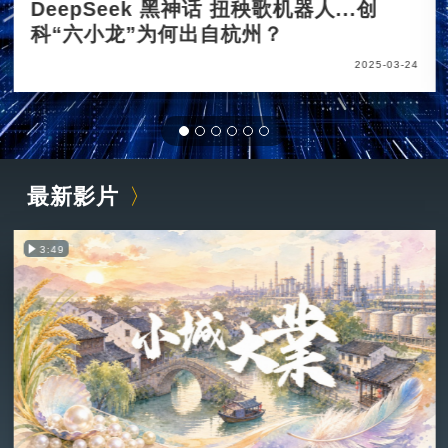
DeepSeek 黑神话 扭秧歌机器人...创
科“六小龙”为何出自杭州？
2025-03-24
最新影片
3:49