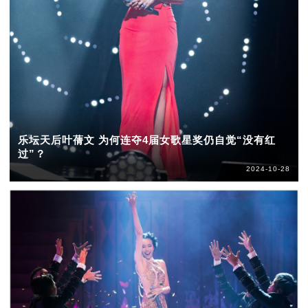
乐坛天后叶蒨文 为何连夺4届女歌星奖仍自觉“没有红
过”？
2024-10-28