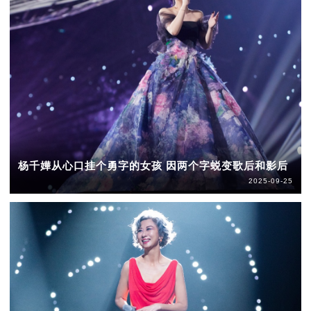
杨千嬅从心口挂个勇字的女孩 因两个字蜕变歌后和影后
2025-09-25