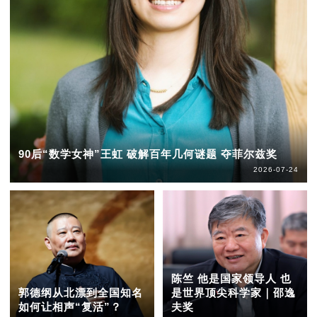
90后“数学女神”王虹 破解百年几何谜题 夺菲尔兹奖
2026-07-24
陈竺 他是国家领导人 也
郭德纲从北漂到全国知名
是世界顶尖科学家｜邵逸
如何让相声“复活”？
夫奖