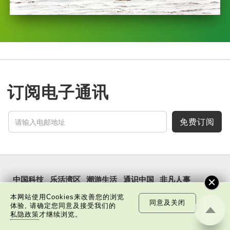
订阅电子通讯
免费订阅
中国科技
乐活湾区
潮游生活
通识中国
非凡人事
本网站使用Cookies来改善您的浏览
文化精华
焦点纵览
名家观点
国情专题
同意及关闭
体验, 请确定您同意及接受我们的
私隐政策
才继续浏览。
每周主题
最新影片
最新活动