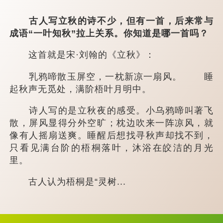
古人写立秋的诗不少，但有一首，后来常与
成语“一叶知秋”拉上关系。你知道是哪一首吗？
这首就是宋·刘翰的《立秋》：
乳鸦啼散玉屏空，一枕新凉一扇风。 睡
起秋声无觅处，满阶梧叶月明中。
诗人写的是立秋夜的感受。小乌鸦啼叫著飞
散，屏风显得分外空旷；枕边吹来一阵凉风，就
像有人摇扇送爽。睡醒后想找寻秋声却找不到，
只看见满台阶的梧桐落叶，沐浴在皎洁的月光
里。
古人认为梧桐是“灵树...