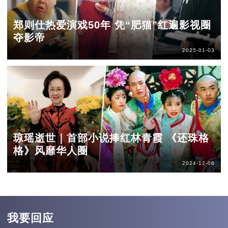
郑则仕热爱演戏50年 凭“肥猫”红遍影视圈
夺影帝
2025-01-03
琼瑶逝世｜首部小说捧红林青霞 《还珠格
格》风靡华人圈
2024-12-06
我要回应