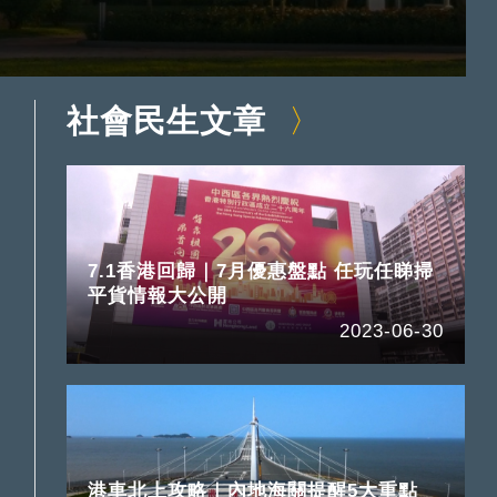
社會民生文章
7.1香港回歸｜7月優惠盤點 任玩任睇掃
平貨情報大公開
2023-06-30
港車北上攻略｜內地海關提醒5大重點