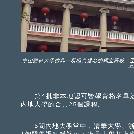
中山醫科大學曾為一所極負盛名的獨立高校，至
上
第4批非本地認可醫學資格名單涉及
內地大學的合共25個課程。
5間內地大學當中，清華大學、浙