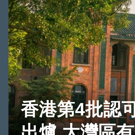
香港第4批認
出爐 大灣區