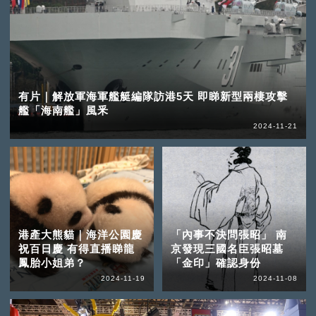
有片｜解放軍海軍艦艇編隊訪港5天 即睇新型兩棲攻擊
艦「海南艦」風釆
2024-11-21
港產大熊貓｜海洋公園慶
「內事不決問張昭」 南
祝百日慶 有得直播睇龍
京發現三國名臣張昭墓
鳳胎小姐弟？
「金印」確認身份
2024-11-19
2024-11-08