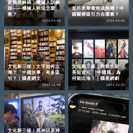
新職業解碼｜機械人訓練
師——機械人幹活怎麼
老外來華看病成熱潮？中
教？
國醫療吸引力在哪裏？
2026-05-08
2026-04-02
文化新三樣｜文字如何出
文化新三樣｜時裝古裝
海？「中國故事」有多吸
長短皆可 「中國風」為
引？｜國產網文
何能出海？｜國產網劇
2025-11-06
2025-10-25
文化新三樣｜黑神話原神