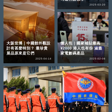
2025-03-20
大阪世博｜中國館外觀設
懶人包｜國家補貼最高
計有甚麼特別？ 最珍貴
¥2000 港人也有份 涵蓋
展品原來是它們
家電數碼產品
2025-04-14
2025-02-06