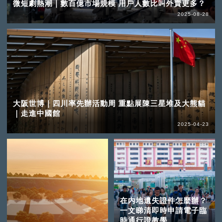
微短劇熱潮｜數百億市場規模 用戶人數比叫外賣更多？
2025-08-28
大阪世博｜四川率先辦活動周 重點展陳三星堆及大熊貓
｜走進中國館
2025-04-23
在內地遺失證件怎麼辦？
一文睇清即時申請電子臨
時通行證教學