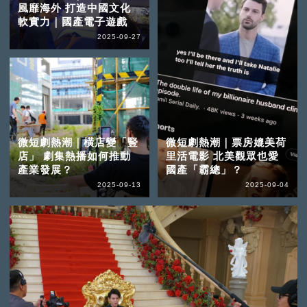
風靡海外 打造中國文化
軟實力｜國產電子遊戲
2025-09-27
微短劇熱潮｜橫店變「豎
微短劇熱潮｜票房媲美荷
店」 劇集熱播如何推動
里活電影 北美觀眾也愛
產業發展？
國產「霸總」？
2025-09-13
2025-09-04