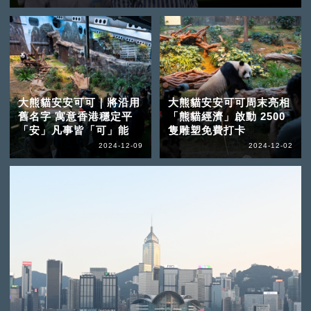
大熊貓安安可可｜將沿用
大熊貓安安可可周末亮相
舊名字 寓意香港穩定平
「熊貓經濟」啟動 2500
「安」凡事皆「可」能
隻雕塑免費打卡
2024-12-09
2024-12-02