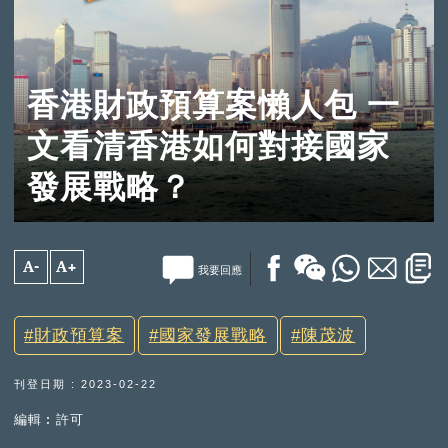
香港財政預算案懶人包 一
文看清香港如何對接國家
發展戰略？
A-
A+
我要回應
財政預算案
國家發展戰略
陳茂波
刊登日期 : 2023-02-22
編輯︰許可