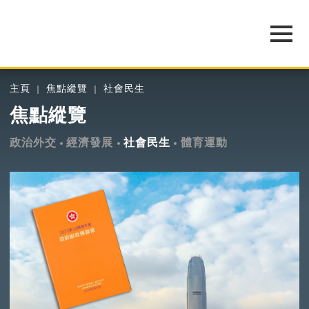
主頁
焦點縱覽
社會民生
焦點縱覽
政治外交
經濟發展
社會民生
體育運動