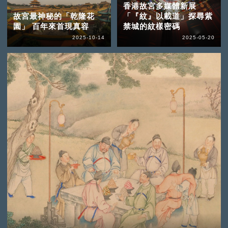
香港故宮多媒體新展
故宮最神秘的「乾隆花
「『紋』以載道」探尋紫
園」 百年來首現真容
禁城的紋樣密碼
2025-10-14
2025-05-20