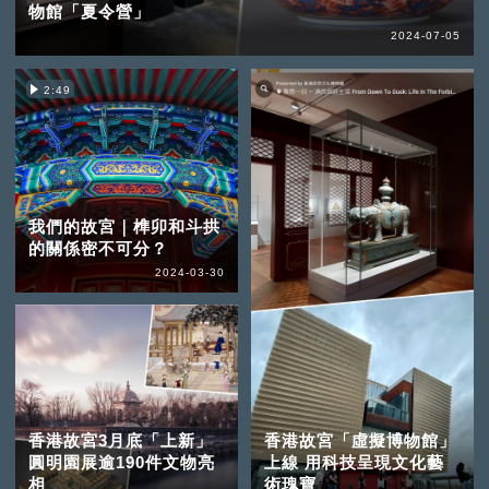
物館「夏令營」
2024-07-05
2:49
我們的故宮｜榫卯和斗拱
的關係密不可分？
2024-03-30
香港故宮3月底「上新」
香港故宮「虛擬博物館」
圓明園展逾190件文物亮
上線 用科技呈現文化藝
相
術瑰寶