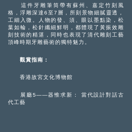
這件牙雕筆筒帶有蘇州、嘉定竹刻風
格，浮雕深達6至7層，所刻景物細膩靈透，
工細入微。人物的發、須、眼以墨點染，松
葉如輪，松針纖細鮮明，都體現了黃振效雕
刻技術的精湛，同時也表現了清代雕刻工藝
頂峰時期牙雕藝術的獨特魅力。
觀賞指南：
香港故宮文化博物館
展廳5——器惟求新： 當代設計對話古
代工藝