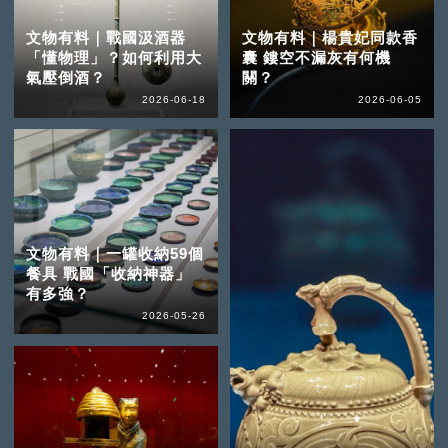
文物有料｜戰國汲酒器
文物有料｜楊貴妃同款香
「懂物理」？如何利用大
囊 鏤空不漏灰有何機
氣壓倒酒？
關？
2026-06-18
2026-06-05
文物有料｜一罐收納59個
餐具 戰國「收納神器」
有多強？
2026-05-26