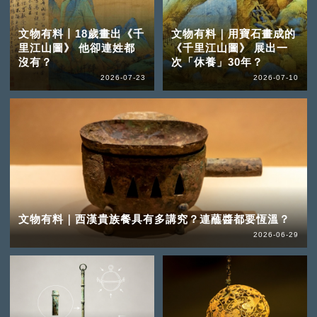
文物有料丨18歲畫出《千
文物有料｜用寶石畫成的
里江山圖》 他卻連姓都
《千里江山圖》 展出一
沒有？
次「休養」30年？
2026-07-23
2026-07-10
文物有料｜西漢貴族餐具有多講究？連蘸醬都要恆溫？
2026-06-29