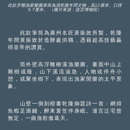
此款牙雕漁家樂圖筆筒為清乾隆年間文物，高12厘米、口徑
9.7厘米。 （圖片來源：故宮博物院）
此款筆筒為廣州名匠黃振效所製，乾隆
年間黃振效於造辦處供職，憑藉超高技藝贏
得皇帝的讚賞。
筒外壁高浮雕柳溪漁樂圖。畫面中山上
雜樹成蔭，山下溪流湍急，人物或停舟小
憩，或聚坐樹下，表現出漁家閒樂的太平景
象。
山壁一側刻楷書乾隆御題詩一首：網得
魚蝦足酒錢，醉來蓑笠伴身眠。漫言泛宅曾
無定，一曲漁歌傲葛天。