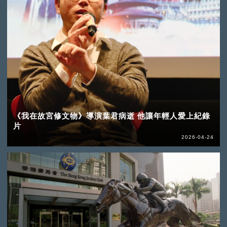
《我在故宮修文物》導演葉君病逝 他讓年輕人愛上紀錄
片
2026-04-24