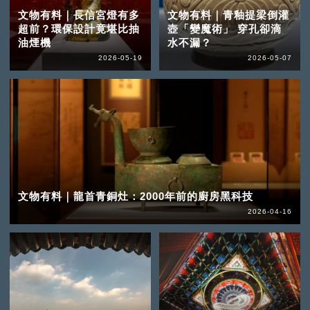
文物有料｜長信宮燈有多
文物有料｜青釉提梁倒灌
超前？環保設計竟堪比抽
壺「變魔術」 穿孔卻滴
油煙機
水不漏？
2026-05-19
2026-05-07
文物有料｜龍首青銅灶：2000年前的廚房黑科技
2026-04-16