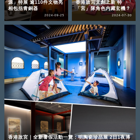
源」特展 逾110件文物亮
香港故宮文創上新 特
相包括青銅器
「宮」隊角色内藏玄機？
2024-09-25
2024-07-30
香港故宮｜全新暑假活動一覽：明陶瓷珍品展 2日1夜博