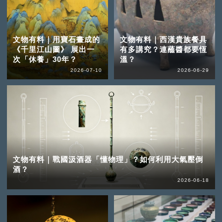
文物有料｜用寶石畫成的
文物有料｜西漢貴族餐具
《千里江山圖》 展出一
有多講究？連蘸醬都要恆
次「休養」30年？
溫？
2026-07-10
2026-06-29
文物有料｜戰國汲酒器「懂物理」？如何利用大氣壓倒
酒？
2026-06-18