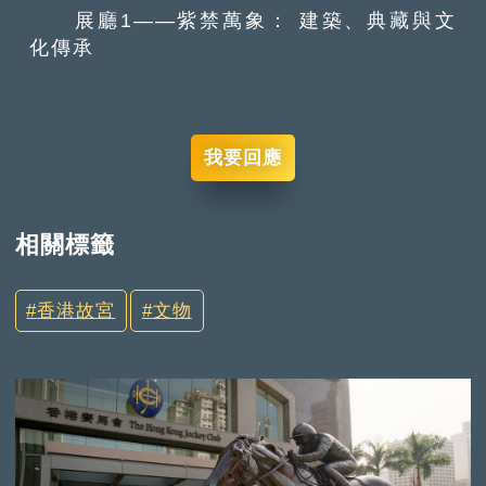
展廳1——紫禁萬象： 建築、典藏與文
化傳承
我要回應
相關標籤
香港故宮
文物