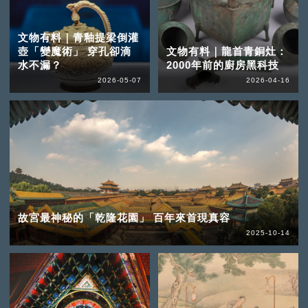
文物有料｜青釉提梁倒灌
壺「變魔術」 穿孔卻滴
文物有料｜龍首青銅灶：
水不漏？
2000年前的廚房黑科技
2026-05-07
2026-04-16
故宮最神秘的「乾隆花園」 百年來首現真容
2025-10-14