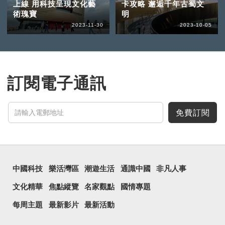
上線 用科技呈現文化藝
卡攻略 邂逅千年古蜀文
術瑰寶
明
2023-11-30
2023-10-05
訂閱電子通訊
免費訂閱
中國科技
樂活灣區
潮遊生活
通識中國
非凡人事
文化精華
焦點縱覽
名家觀點
國情專題
每周主題
最新影片
最新活動