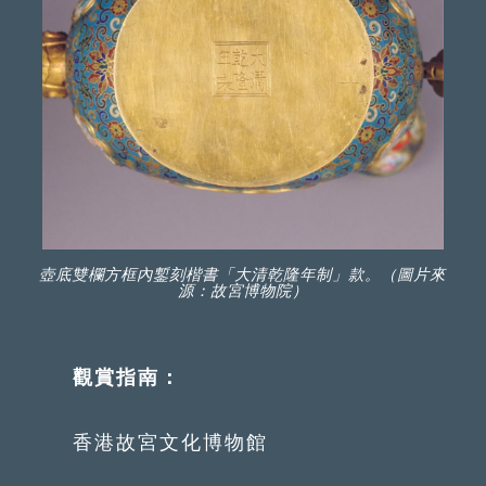
壺底雙欄方框內鏨刻楷書「大清乾隆年制」款。（圖片來
源：故宮博物院）
觀賞指南：
香港故宮文化博物館