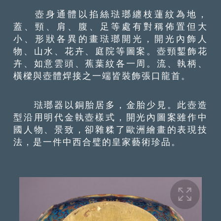
壺身通體以掐絲琺瑯纏枝蓮紋為地，
蓋、頸、肩、腹、足等處有對稱佈置但大
小、形狀各異的畫琺瑯開光，開光內飾人
物、山水、花卉、庭院等圖案。壺頸鏨飾花
卉、如意雲頭、蕉葉紋各一周。流、執柄、
橫樑與壺體焊接之一端皆裝飾張口龍首。
琺瑯器以銅胎居多，金胎少見。此壺造
型沿用明代金執壺樣式，開光內圖案雖作中
國人物、景致，卻雜糅了歐洲繪畫的表現技
法，是一件中西合璧的皇家藝術珍品。