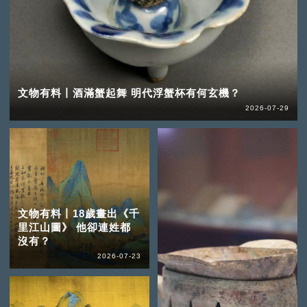
文物有料丨酒滿蟹起舞 明代浮蟹杯有何玄機？
2026-07-29
文物有料丨18歲畫出《千
里江山圖》 他卻連姓都
沒有？
2026-07-23