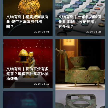
文物有料｜楊貴妃同款香
文物有料｜一罐收納59個
囊 鏤空不漏灰有何機
餐具 戰國「收納神器」
關？
有多強？
2026-06-05
2026-05-26
文物有料｜長信宮燈有多
超前？環保設計竟堪比抽
油煙機
2026-05-19