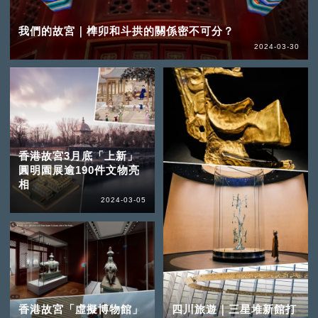
我們的故宮｜榫卯和斗拱的關係密不可分？
2024-03-30
香港故宮3月底「上新」
圓明園展逾190件文物亮
相
2024-03-05
香港故宮「虛擬博物館」
四川旅遊｜三星堆新館打