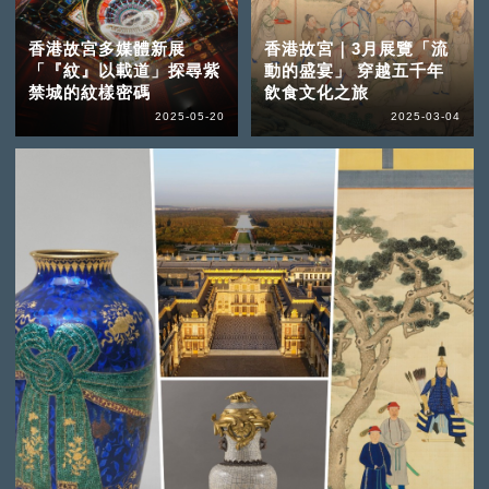
香港故宮多媒體新展
香港故宮｜3月展覽「流
「『紋』以載道」探尋紫
動的盛宴」 穿越五千年
禁城的紋樣密碼
飲食文化之旅
2025-05-20
2025-03-04