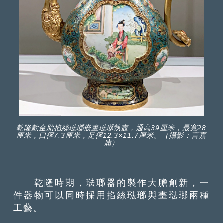
乾隆款金胎掐絲琺瑯嵌畫琺瑯執壺，通高39厘米，最寬28
厘米，口徑7.3厘米，足徑12.3×11.7厘米。（攝影：言嘉
庸）
乾隆時期，琺瑯器的製作大膽創新，一
件器物可以同時採用掐絲琺瑯與畫琺瑯兩種
工藝。