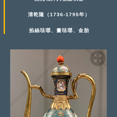
清乾隆（1736-1795年）
掐絲琺瑯、畫琺瑯、金胎