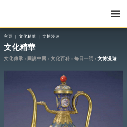
主頁
文化精華
文博漫遊
文化精華
文化傳承
圖說中國
文化百科
每日一詞
文博漫遊