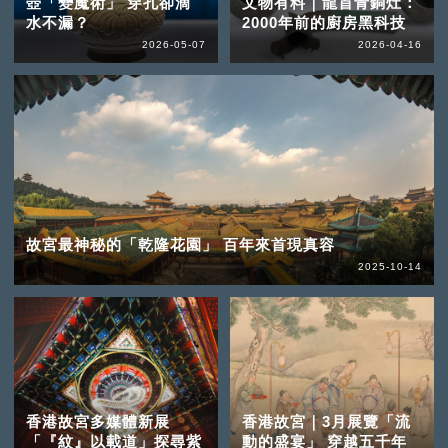
壺「變魔術」 穿孔卻滴
文物有料｜龍首青銅灶：
水不漏？
2000年前的廚房黑科技
2026-05-07
2026-04-16
故宮最神秘的「乾隆花園」 百年來首現真容
2025-10-14
香港故宮多媒體新展
香港故宮｜3月展覽「流
「『紋』以載道」探尋紫
動的盛宴」 穿越五千年