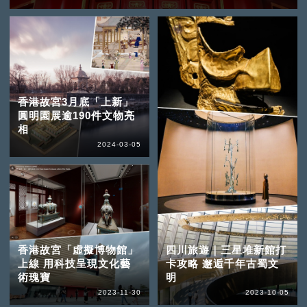
香港故宮3月底「上新」
圓明園展逾190件文物亮
相
2024-03-05
香港故宮「虛擬博物館」
四川旅遊｜三星堆新館打
上線 用科技呈現文化藝
卡攻略 邂逅千年古蜀文
術瑰寶
明
2023-11-30
2023-10-05