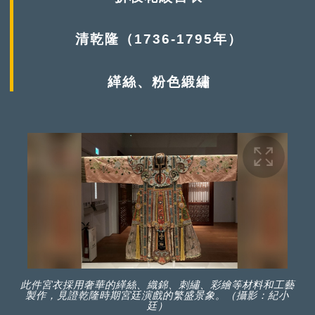
清乾隆（1736-1795年）
緙絲、粉色緞繡
此件宮衣採用奢華的緙絲、織錦、刺繡、彩繪等材料和工藝
製作，見證乾隆時期宮廷演戲的繁盛景象。（攝影：紀小
廷）