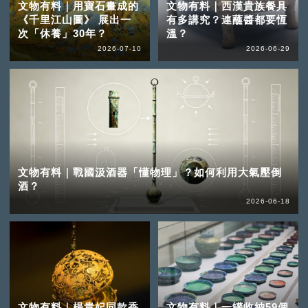
文物有料｜用寶石畫成的
文物有料｜西漢貴族餐具
《千里江山圖》 展出一
有多講究？連蘸醬都要恆
次「休養」30年？
溫？
2026-07-10
2026-06-29
文物有料｜戰國汲酒器「懂物理」？如何利用大氣壓倒
酒？
2026-06-18
文物有料｜楊貴妃同款香
文物有料｜一罐收納59個