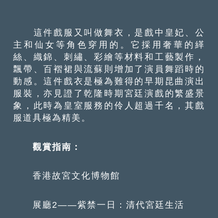
這件戲服又叫做舞衣，是戲中皇妃、公
主和仙女等角色穿用的。它採用奢華的緙
絲、織錦、刺繡、彩繪等材料和工藝製作，
飄帶、百褶裙與流蘇則增加了演員舞蹈時的
動感。這件戲衣是極為難得的早期昆曲演出
服裝，亦見證了乾隆時期宮廷演戲的繁盛景
象，此時為皇室服務的伶人超過千名，其戲
服道具極為精美。
觀賞指南：
香港故宮文化博物館
展廳2——紫禁一日：清代宮廷生活