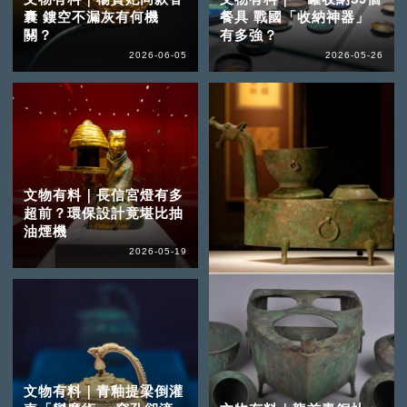
囊 鏤空不漏灰有何機
餐具 戰國「收納神器」
關？
有多強？
2026-06-05
2026-05-26
文物有料｜長信宮燈有多
超前？環保設計竟堪比抽
油煙機
2026-05-19
文物有料｜青釉提梁倒灌