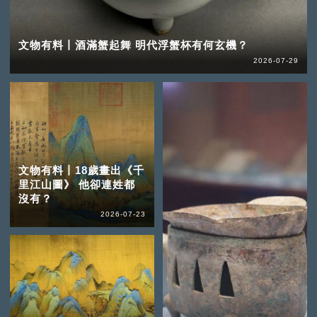
文物有料丨酒滿蟹起舞 明代浮蟹杯有何玄機？
2026-07-29
文物有料丨18歲畫出《千
里江山圖》 他卻連姓都
沒有？
2026-07-23