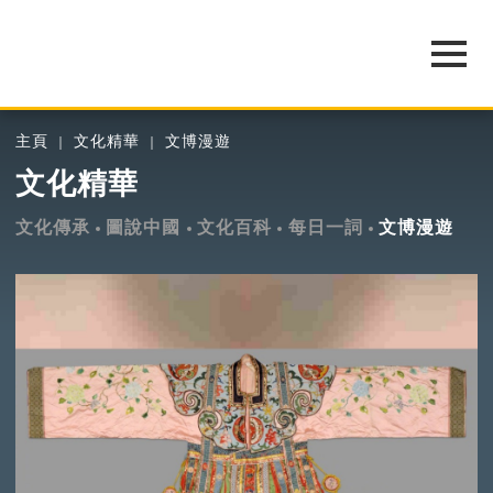
主頁
文化精華
文博漫遊
文化精華
文化傳承
圖說中國
文化百科
每日一詞
文博漫遊