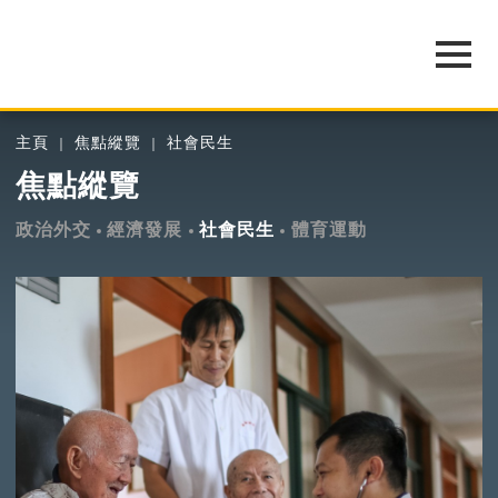
主頁
焦點縱覽
社會民生
焦點縱覽
政治外交
經濟發展
社會民生
體育運動