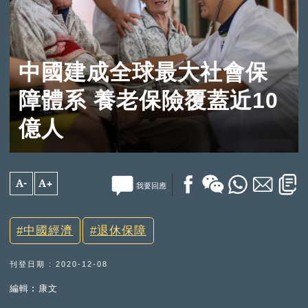
中國建成全球最大社會保
障體系 養老保險覆蓋近10
億人
A-
A+
我要回應
中國經濟
退休保障
刊登日期 : 2020-12-08
編輯︰康文