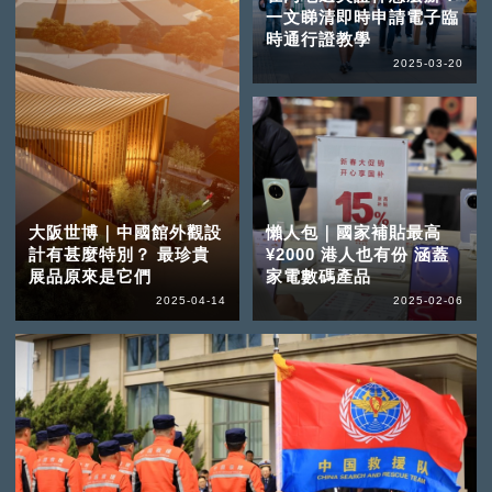
一文睇清即時申請電子臨
時通行證教學
2025-03-20
大阪世博｜中國館外觀設
懶人包｜國家補貼最高
計有甚麼特別？ 最珍貴
¥2000 港人也有份 涵蓋
展品原來是它們
家電數碼產品
2025-04-14
2025-02-06