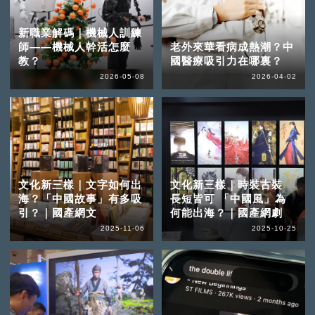
新職業解碼｜機械人訓練
師——機械人幹活怎麼
老外來華看病成熱潮？中
教？
國醫療吸引力在哪裏？
2026-05-08
2026-04-02
文化新三樣｜文字如何出
文化新三樣｜時裝古裝
海？「中國故事」有多吸
長短皆可 「中國風」為
引？｜國產網文
何能出海？｜國產網劇
2025-11-06
2025-10-25