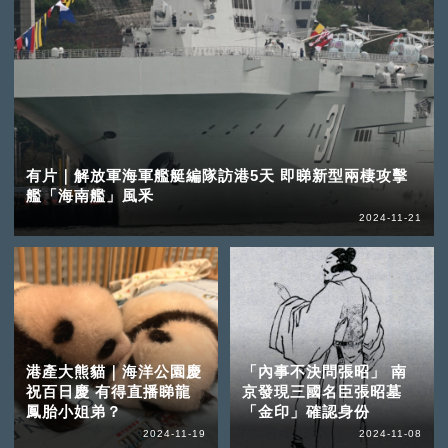
有片｜解放軍海軍艦艇編隊訪港5天 即睇新型兩棲攻擊
艦「海南艦」風釆
2024-11-21
港產大熊貓｜海洋公園慶
「內事不決問張昭」 南
祝百日慶 有得直播睇龍
京發現三國名臣張昭墓
鳳胎小姐弟？
「金印」確認身份
2024-11-19
2024-11-08