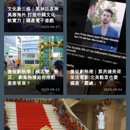
文化新三樣｜黑神話原神
風靡海外 打造中國文化
軟實力｜國產電子遊戲
2025-09-27
微短劇熱潮｜橫店變「豎
微短劇熱潮｜票房媲美荷
店」 劇集熱播如何推動
里活電影 北美觀眾也愛
產業發展？
國產「霸總」？
2025-09-13
2025-09-04