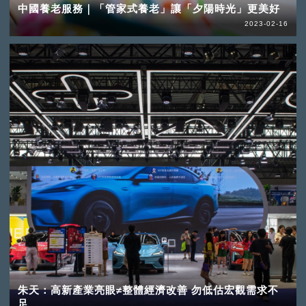
中國養老服務｜「管家式養老」讓「夕陽時光」更美好
2023-02-16
朱天：高新產業亮眼≠整體經濟改善 勿低估宏觀需求不
足