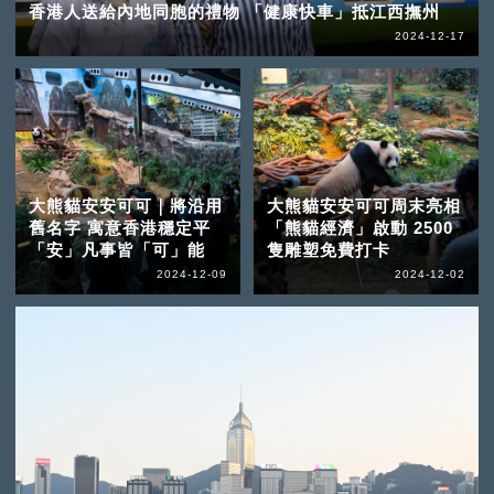
香港人送給內地同胞的禮物 「健康快車」抵江西撫州
2024-12-17
大熊貓安安可可｜將沿用
大熊貓安安可可周末亮相
舊名字 寓意香港穩定平
「熊貓經濟」啟動 2500
「安」凡事皆「可」能
隻雕塑免費打卡
2024-12-09
2024-12-02