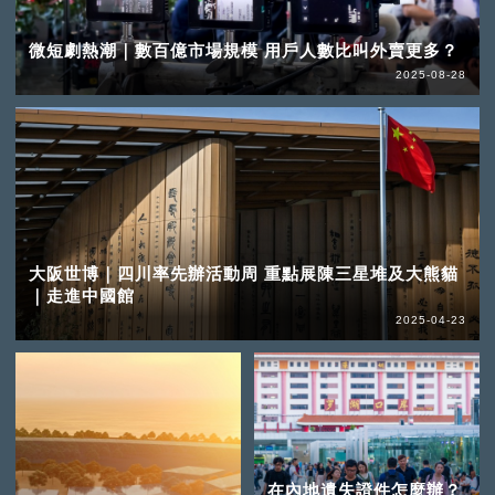
微短劇熱潮｜數百億市場規模 用戶人數比叫外賣更多？
2025-08-28
大阪世博｜四川率先辦活動周 重點展陳三星堆及大熊貓
｜走進中國館
2025-04-23
在內地遺失證件怎麼辦？