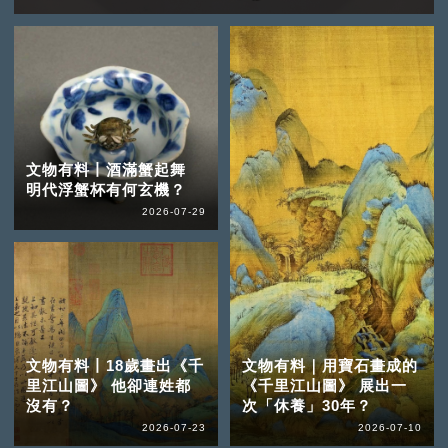
文物有料丨酒滿蟹起舞
明代浮蟹杯有何玄機？
2026-07-29
文物有料丨18歲畫出《千
文物有料｜用寶石畫成的
里江山圖》 他卻連姓都
《千里江山圖》 展出一
沒有？
次「休養」30年？
2026-07-23
2026-07-10