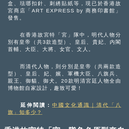
盒、琺瑯扣針、刺綉貼紙等，現已於香港故
宮商店「ART EXPRESS by 商務印書館」
發售。
在香港故宮特「宮」隊中，明代人物分
別有皇帝（共3款造型）、皇后、貴妃、内閣
首輔、大臣、大將、女官、文人。
而清代人物，則分別是皇帝（共兩款造
型）、皇后、妃、嬪、軍機大臣、八旗兵、
親王、御貓、御犬。20款明清宮廷人物全由
博物館自家設計，趣致可愛！
延伸閲讀：
中國文化通識｜清代「八
旗」知多少？