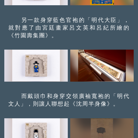
另一款身穿藍色官袍的「明代大臣」，
就對應了由宮廷畫家呂文英和呂紀所繪的
《竹園壽集團》。
而戴頭巾和身穿交領廣袖寬袍的「明代
文人」，則讓人聯想起《沈周半身像》。