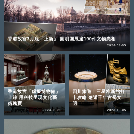
香港故宮3月底「上新」 圓明園展逾190件文物亮相
2024-03-05
香港故宮「虛擬博物館」
四川旅遊｜三星堆新館打
上線 用科技呈現文化藝
卡攻略 邂逅千年古蜀文
術瑰寶
明
2023-11-30
2023-10-05