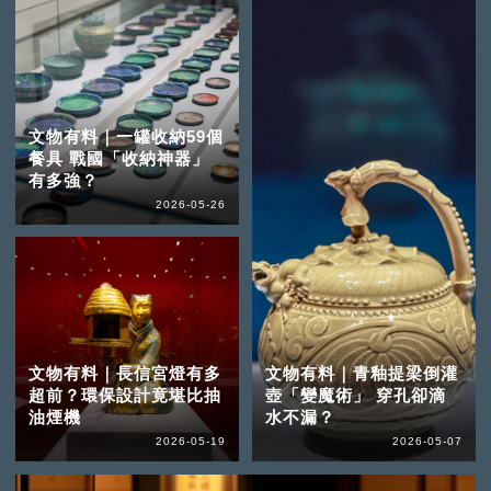
文物有料｜一罐收納59個
餐具 戰國「收納神器」
有多強？
2026-05-26
文物有料｜長信宮燈有多
文物有料｜青釉提梁倒灌
超前？環保設計竟堪比抽
壺「變魔術」 穿孔卻滴
油煙機
水不漏？
2026-05-19
2026-05-07