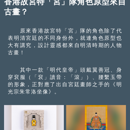
香港故宮特「宮」隊角色原型來自
古畫？
原來香港故宮特「宮」隊的角色除了代
表明清宮廷的不同身份外，就連角色原型也
大有講究，設計靈感都來自明清時期的人物
古畫！
其中一款「明代皇帝」頭戴翼善冠、身
穿袞服（「袞」讀音：「滾」）、腰繫玉帶
的形象，正對應了出自宮廷畫師之手的《明
光宗朱常洛坐像》。