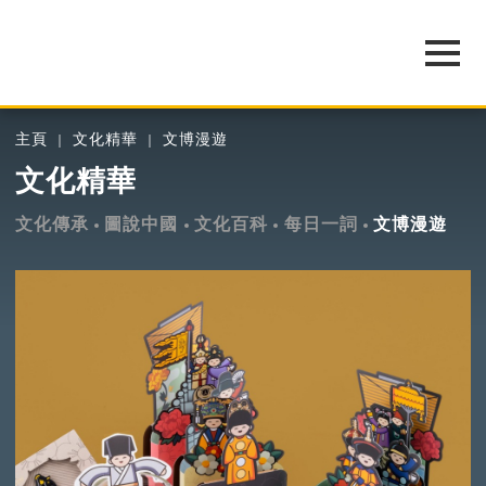
主頁
文化精華
文博漫遊
文化精華
文化傳承
圖說中國
文化百科
每日一詞
文博漫遊