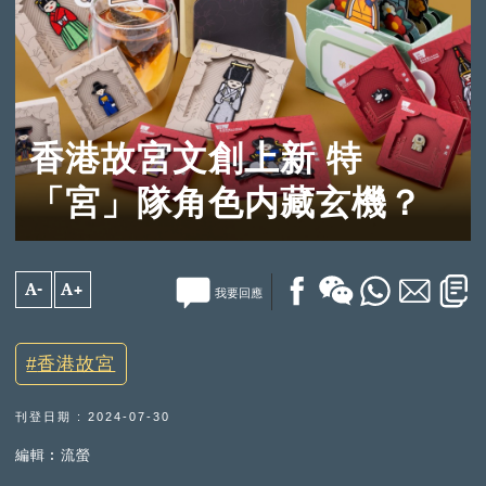
香港故宮文創上新 特
「宮」隊角色内藏玄機？
A-
A+
我要回應
香港故宮
刊登日期 : 2024-07-30
編輯︰流螢