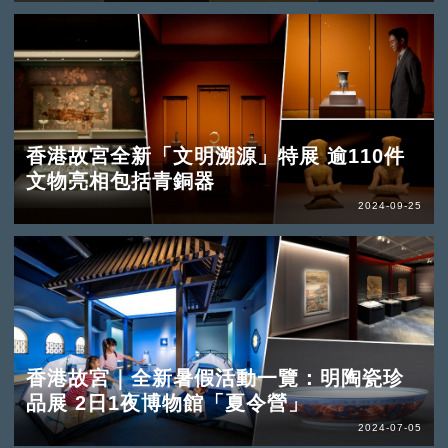
香港故宮全新「文明溯源」特展 逾110件
文物亮相包括青銅器
2024-09-25
香港故宮｜全新暑假活動一覽：明陶瓷珍
品展 2日1夜博物館「夏令營」
2024-07-05