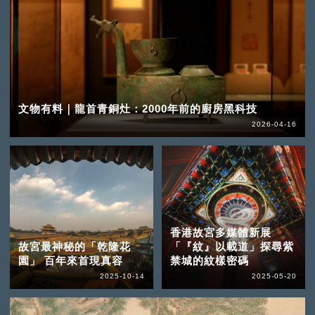
文物有料｜龍首青銅灶：2000年前的廚房黑科技
2026-04-16
香港故宮多媒體新展
故宮最神秘的「乾隆花
「『紋』以載道」探尋紫
園」 百年來首現真容
禁城的紋樣密碼
2025-10-14
2025-05-20