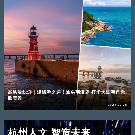
高铁沿线游｜短线游之选！汕头南澳岛 打卡天涯海角无
敌美景
2023-03-25
杭州人文 智造未来