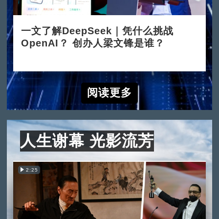
一文了解DeepSeek｜凭什么挑战
OpenAI？ 创办人梁文锋是谁？
2025-02-05
阅读更多
人生谢幕 光影流芳
2:25