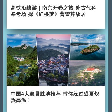
高铁沿线游｜南京开卷之旅 赴古代科
举考场 探《红楼梦》曹雪芹故居
2026-06-28
中国4大避暑胜地推荐 带你躲过盛夏炽
热高温！
2026-06-02