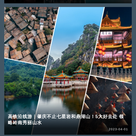
高铁沿线游｜肇庆不止七星岩和鼎湖山！5大好去处 领
略岭南秀丽山水
2023-04-01