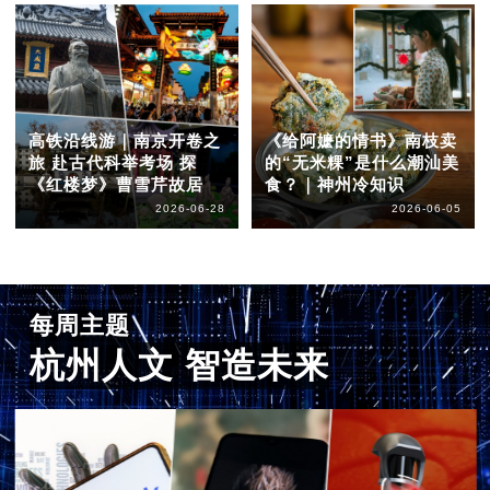
高铁沿线游｜南京开卷之
《给阿嬷的情书》南枝卖
旅 赴古代科举考场 探
的“无米粿”是什么潮汕美
《红楼梦》曹雪芹故居
食？｜神州冷知识
2026-06-28
2026-06-05
每周主题
杭州人文 智造未来