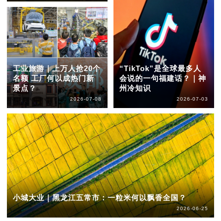
工业旅游｜上万人抢20个
“TikTok”是全球最多人
名额 工厂何以成热门新
会说的一句福建话？｜神
景点？
州冷知识
2026-07-08
2026-07-03
小城大业｜黑龙江五常市：一粒米何以飘香全国？
2026-06-25