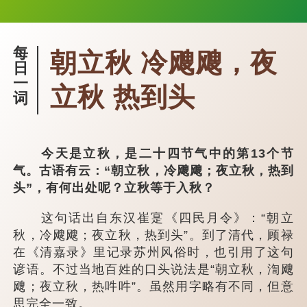
每
朝立秋 冷飕飕，夜
日
一
立秋 热到头
词
今天是立秋，是二十四节气中的第13个节
气。古语有云：“朝立秋，冷飕飕；夜立秋，热到
头”，有何出处呢？立秋等于入秋？
这句话出自东汉崔寔《四民月令》：“朝立
秋，冷飕飕；夜立秋，热到头”。到了清代，顾禄
在《清嘉录》里记录苏州风俗时，也引用了这句
谚语。不过当地百姓的口头说法是“朝立秋，渹飕
飕；夜立秋，热吽吽”。虽然用字略有不同，但意
思完全一致。