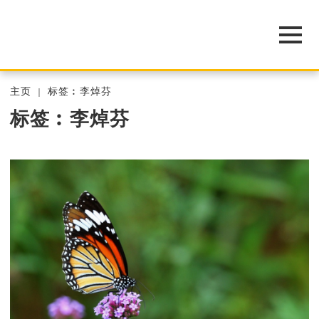
主页
标签︰李焯芬
标签︰李焯芬