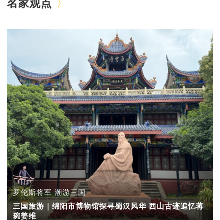
名家观点
罗伦斯将军 潮游三国
三国旅游｜绵阳市博物馆探寻蜀汉风华 西山古迹追忆蒋
琬姜维