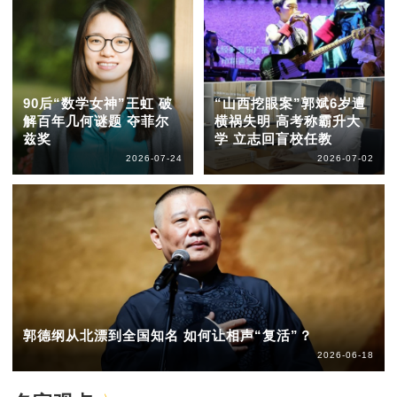
90后“数学女神”王虹 破
“山西挖眼案”郭斌6岁遭
解百年几何谜题 夺菲尔
横祸失明 高考称霸升大
兹奖
学 立志回盲校任教
2026-07-24
2026-07-02
郭德纲从北漂到全国知名 如何让相声“复活”？
2026-06-18