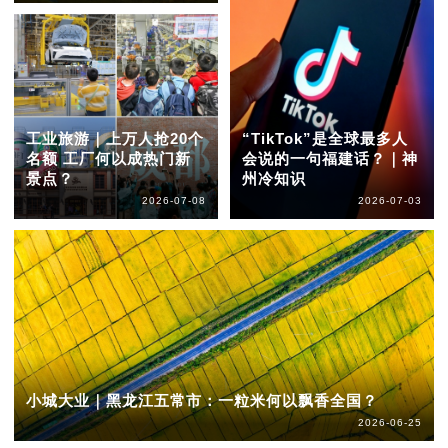
工业旅游｜上万人抢20个
“TikTok”是全球最多人
名额 工厂何以成热门新
会说的一句福建话？｜神
景点？
州冷知识
2026-07-08
2026-07-03
小城大业｜黑龙江五常市：一粒米何以飘香全国？
2026-06-25