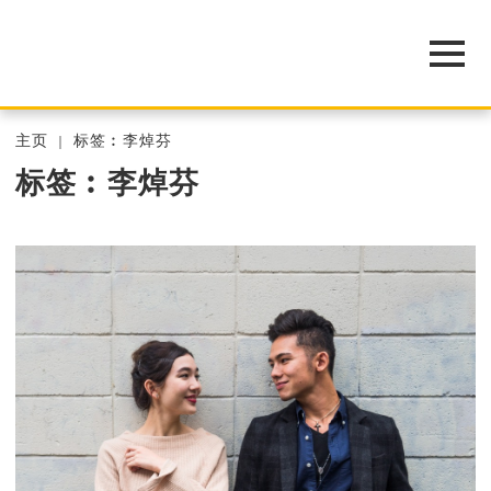
主页
标签︰李焯芬
标签︰李焯芬