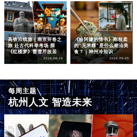
高铁沿线游｜南京开卷之
《给阿嬷的情书》南枝卖
旅 赴古代科举考场 探
的“无米粿”是什么潮汕美
《红楼梦》曹雪芹故居
食？｜神州冷知识
2026-06-28
2026-06-05
每周主题
杭州人文 智造未来