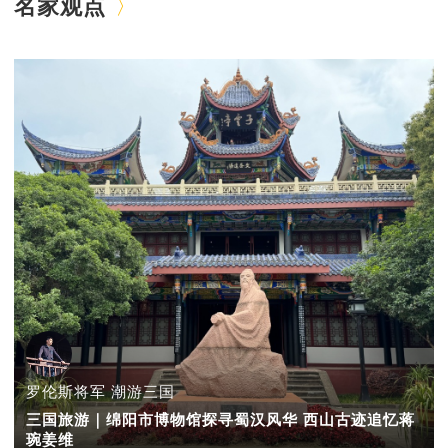
名家观点
罗伦斯将军 潮游三国
三国旅游｜绵阳市博物馆探寻蜀汉风华 西山古迹追忆蒋
琬姜维