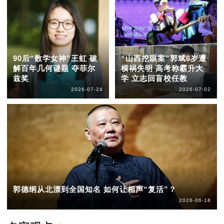
90后“数学女神”王虹 破
“山西挖眼案”郭斌6岁遭
解百年几何谜题 夺菲尔
横祸失明 高考称霸升大
兹奖
学 立志回盲校任教
2026-07-24
2026-07-02
郭德纲从北漂到全国知名 如何让相声“复活”？
2026-06-18